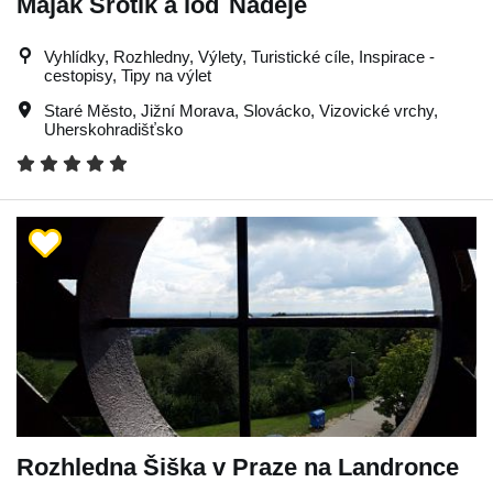
Maják Šrotík a loď Naděje
Vyhlídky, Rozhledny, Výlety, Turistické cíle, Inspirace -
cestopisy, Tipy na výlet
Staré Město
,
Jižní Morava
,
Slovácko
,
Vizovické vrchy
,
Uherskohradišťsko
Rozhledna Šiška v Praze na Landronce