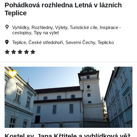
Pohádková rozhledna Letná v lázních
Teplice
Vyhlídky, Rozhledny, Výlety, Turistické cíle, Inspirace -
cestopisy, Tipy na výlet
Teplice
,
České středohoří
,
Severní Čechy
,
Teplicko
Kostel sv. Jana Křtitele a vyhlídková věž