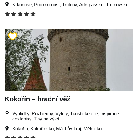
Krkonoše
,
Podkrkonoší
,
Trutnov
,
Adršpašsko
,
Trutnovsko
Kokořín – hradní věž
Vyhlídky, Rozhledny, Výlety, Turistické cíle, Inspirace -
cestopisy, Tipy na výlet
Kokořín
,
Kokořínsko
,
Máchův kraj
,
Mělnicko