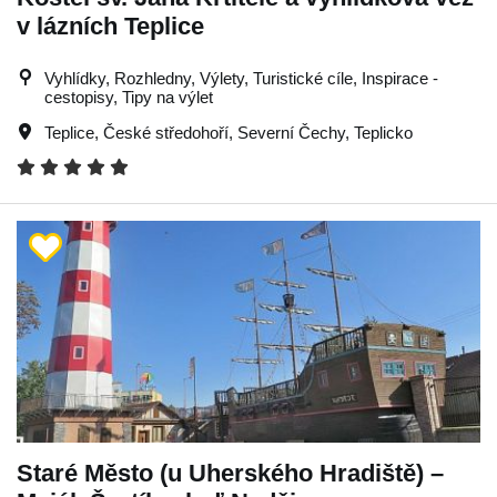
v lázních Teplice
Vyhlídky, Rozhledny, Výlety, Turistické cíle, Inspirace -
cestopisy, Tipy na výlet
Teplice
,
České středohoří
,
Severní Čechy
,
Teplicko
Staré Město (u Uherského Hradiště) –