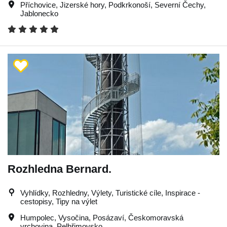
Příchovice
,
Jizerské hory
,
Podkrkonoší
,
Severní Čechy
,
Jablonecko
Rozhledna Bernard.
Vyhlídky, Rozhledny, Výlety, Turistické cíle, Inspirace -
cestopisy, Tipy na výlet
Humpolec
,
Vysočina
,
Posázaví
,
Českomoravská
vrchovina
,
Pelhřimovsko