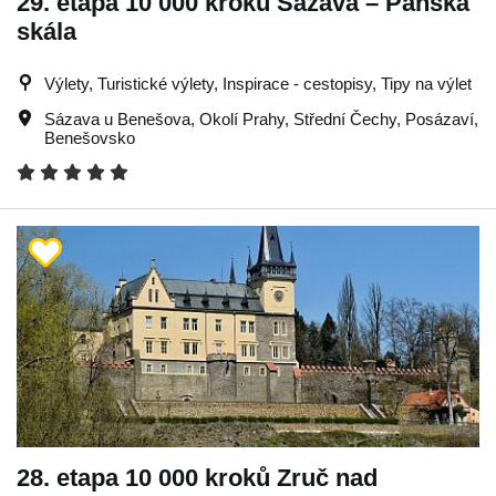
29. etapa 10 000 kroků Sázava – Panská
skála
Výlety, Turistické výlety, Inspirace - cestopisy, Tipy na výlet
Sázava u Benešova
,
Okolí Prahy
,
Střední Čechy
,
Posázaví
,
Benešovsko
28. etapa 10 000 kroků Zruč nad