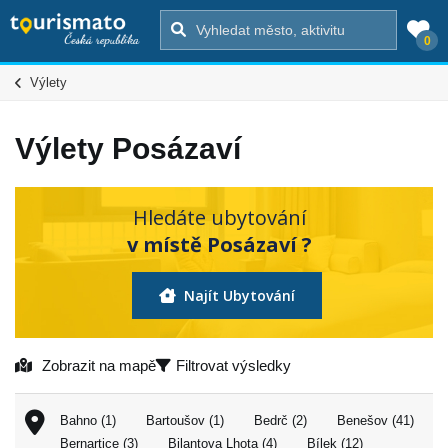
0
Výlety
Výlety Posázaví
Hledáte ubytování
v místě Posázaví ?
Najít Ubytování
Zobrazit na mapě
Filtrovat výsledky
Bahno (1)
Bartoušov (1)
Bedrč (2)
Benešov (41)
Bernartice (3)
Bilantova Lhota (4)
Bílek (12)