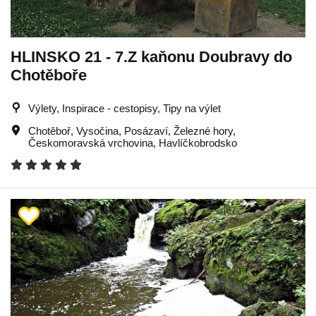
HLINSKO 21 - 7.Z kaňonu Doubravy do
Chotěboře
Výlety, Inspirace - cestopisy, Tipy na výlet
Chotěboř
,
Vysočina
,
Posázaví
,
Železné hory
,
Českomoravská vrchovina
,
Havlíčkobrodsko