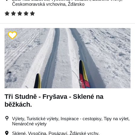
Českomoravská vrchovina
,
Žďársko
Tři Studně - Fryšava - Sklené na
běžkách.
Výlety, Turistické výlety, Inspirace - cestopisy, Tipy na výlet,
Nenáročné výlety
Sklené
,
Vysočina
,
Posázaví
,
Žďárské vrchy
,