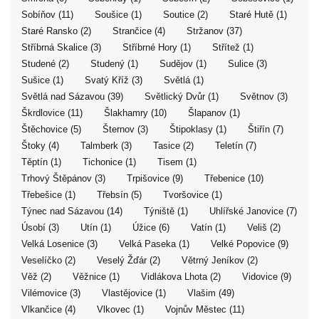
Sobíňov (11)
Soušice (1)
Soutice (2)
Staré Hutě (1)
Staré Ransko (2)
Strančice (4)
Stržanov (37)
Stříbrná Skalice (3)
Stříbrné Hory (1)
Střítež (1)
Studené (2)
Studený (1)
Sudějov (1)
Sulice (3)
Sušice (1)
Svatý Kříž (3)
Světlá (1)
Světlá nad Sázavou (39)
Světlický Dvůr (1)
Světnov (3)
Škrdlovice (11)
Šlakhamry (10)
Šlapanov (1)
Štěchovice (5)
Šternov (3)
Štipoklasy (1)
Štiřín (7)
Štoky (4)
Talmberk (3)
Tasice (2)
Teletín (7)
Těptín (1)
Tichonice (1)
Tisem (1)
Trhový Štěpánov (3)
Trpišovice (9)
Třebenice (10)
Třebešice (1)
Třebsín (5)
Tvoršovice (1)
Týnec nad Sázavou (14)
Týniště (1)
Uhlířské Janovice (7)
Úsobí (3)
Utín (1)
Úžice (6)
Vatín (1)
Veliš (2)
Velká Losenice (3)
Velká Paseka (1)
Velké Popovice (9)
Veselíčko (2)
Veselý Žďár (2)
Větrný Jeníkov (2)
Věž (2)
Věžnice (1)
Vidlákova Lhota (2)
Vidovice (9)
Vilémovice (3)
Vlastějovice (1)
Vlašim (49)
Vlkančice (4)
Vlkovec (1)
Vojnův Městec (11)