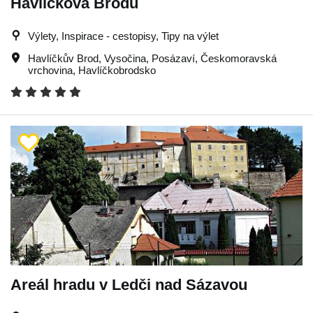
Havlíčkova Brodu
Výlety, Inspirace - cestopisy, Tipy na výlet
Havlíčkův Brod
,
Vysočina
,
Posázaví
,
Českomoravská
vrchovina
,
Havlíčkobrodsko
Areál hradu v Ledči nad Sázavou