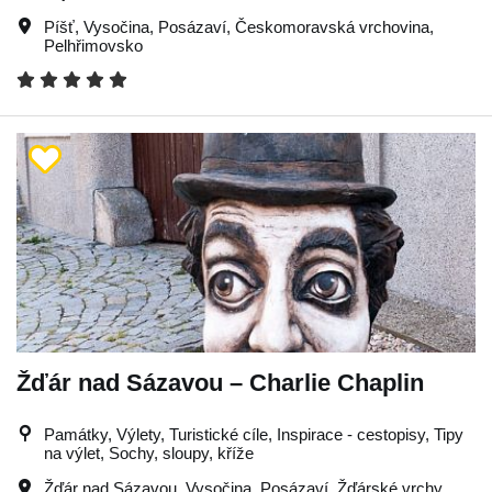
Píšť
,
Vysočina
,
Posázaví
,
Českomoravská vrchovina
,
Pelhřimovsko
Žďár nad Sázavou – Charlie Chaplin
Památky, Výlety, Turistické cíle, Inspirace - cestopisy, Tipy
na výlet, Sochy, sloupy, kříže
Žďár nad Sázavou
,
Vysočina
,
Posázaví
,
Žďárské vrchy
,