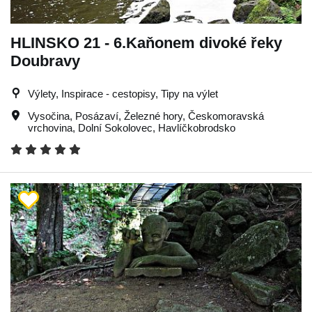
HLINSKO 21 - 6.Kaňonem divoké řeky
Doubravy
Výlety, Inspirace - cestopisy, Tipy na výlet
Vysočina
,
Posázaví
,
Železné hory
,
Českomoravská
vrchovina
,
Dolní Sokolovec
,
Havlíčkobrodsko