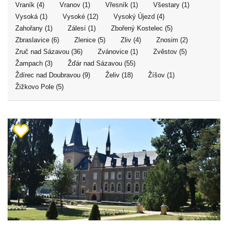
Vraník (4)
Vranov (1)
Vřesník (1)
Všestary (1)
Vysoká (1)
Vysoké (12)
Vysoký Újezd (4)
Zahořany (1)
Zálesí (1)
Zbořený Kostelec (5)
Zbraslavice (6)
Zlenice (5)
Zliv (4)
Znosim (2)
Zruč nad Sázavou (36)
Zvánovice (1)
Zvěstov (5)
Žampach (3)
Žďár nad Sázavou (55)
Ždírec nad Doubravou (9)
Želiv (18)
Žíšov (1)
Žižkovo Pole (5)