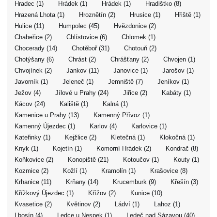
Hradec (1)
Hrádek (1)
Hrádek (1)
Hradištko (8)
Hrazená Lhota (1)
Hroznětín (2)
Hrusice (1)
Hřiště (1)
Hulice (11)
Humpolec (45)
Hvězdonice (2)
Chabeřice (2)
Chlístovice (6)
Chlomek (1)
Chocerady (14)
Chotěboř (31)
Chotouň (2)
Chotýšany (6)
Chrást (2)
Chrášťany (2)
Chvojen (1)
Chvojínek (2)
Jankov (11)
Janovice (1)
Jarošov (1)
Javorník (1)
Jeleneč (1)
Jemniště (7)
Jeníkov (1)
Ježov (4)
Jílové u Prahy (24)
Jiřice (2)
Kabáty (1)
Kácov (24)
Kaliště (1)
Kalná (1)
Kamenice u Prahy (13)
Kamenný Přívoz (1)
Kamenný Újezdec (1)
Karlov (4)
Karlovice (1)
Kateřinky (1)
Kejžlice (2)
Kletečná (1)
Klokočná (1)
Knyk (1)
Kojetín (1)
Komorní Hrádek (2)
Kondrač (8)
Koňkovice (2)
Konopiště (21)
Kotoučov (1)
Kouty (1)
Kozmice (2)
Kožlí (1)
Kramolín (1)
Krašovice (8)
Krhanice (11)
Krňany (14)
Krucemburk (9)
Křešín (3)
Křížkový Újezdec (1)
Křížov (2)
Kunice (10)
Kvasetice (2)
Květinov (2)
Ládví (1)
Lahoz (1)
Lbosín (4)
Ledce u Nespek (1)
Ledeč nad Sázavou (40)