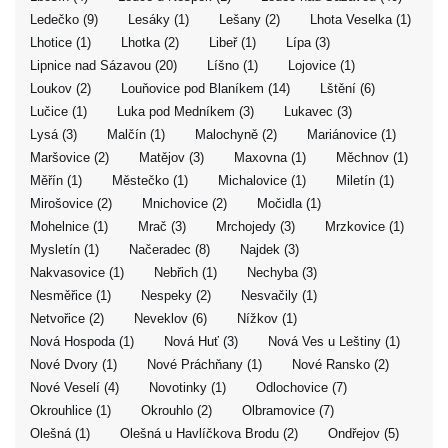
Ledečko (9)
Lesáky (1)
Lešany (2)
Lhota Veselka (1)
Lhotice (1)
Lhotka (2)
Libeř (1)
Lípa (3)
Lipnice nad Sázavou (20)
Líšno (1)
Lojovice (1)
Loukov (2)
Louňovice pod Blaníkem (14)
Lštění (6)
Lučice (1)
Luka pod Medníkem (3)
Lukavec (3)
Lysá (3)
Malčín (1)
Malochyně (2)
Mariánovice (1)
Maršovice (2)
Matějov (3)
Maxovna (1)
Měchnov (1)
Měřín (1)
Městečko (1)
Michalovice (1)
Miletín (1)
Mirošovice (2)
Mnichovice (2)
Močidla (1)
Mohelnice (1)
Mrač (3)
Mrchojedy (3)
Mrzkovice (1)
Mysletín (1)
Načeradec (8)
Najdek (3)
Nakvasovice (1)
Nebřich (1)
Nechyba (3)
Nesměřice (1)
Nespeky (2)
Nesvačily (1)
Netvořice (2)
Neveklov (6)
Nížkov (1)
Nová Hospoda (1)
Nová Huť (3)
Nová Ves u Leštiny (1)
Nové Dvory (1)
Nové Práchňany (1)
Nové Ransko (2)
Nové Veselí (4)
Novotinky (1)
Odlochovice (7)
Okrouhlice (1)
Okrouhlo (2)
Olbramovice (7)
Olešná (1)
Olešná u Havlíčkova Brodu (2)
Ondřejov (5)