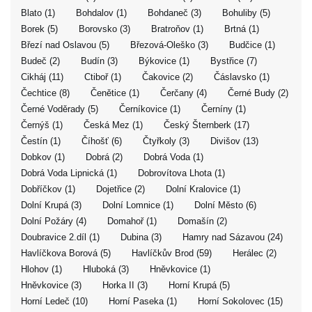
Blato (1)
Bohdalov (1)
Bohdaneč (3)
Bohuliby (5)
Borek (5)
Borovsko (3)
Bratroňov (1)
Brtná (1)
Březí nad Oslavou (5)
Březová-Oleško (3)
Budčice (1)
Budeč (2)
Budín (3)
Býkovice (1)
Bystřice (7)
Cikháj (11)
Ctiboř (1)
Čakovice (2)
Čáslavsko (1)
Čechtice (8)
Čenětice (1)
Čerčany (4)
Černé Budy (2)
Černé Voděrady (5)
Černíkovice (1)
Černíny (1)
Černýš (1)
Česká Mez (1)
Český Šternberk (17)
Čestín (1)
Číhošť (6)
Čtyřkoly (3)
Divišov (13)
Dobkov (1)
Dobrá (2)
Dobrá Voda (1)
Dobrá Voda Lipnická (1)
Dobrovítova Lhota (1)
Dobříčkov (1)
Dojetřice (2)
Dolní Kralovice (1)
Dolní Krupá (3)
Dolní Lomnice (1)
Dolní Město (6)
Dolní Požáry (4)
Domahoř (1)
Domašín (2)
Doubravice 2.díl (1)
Dubina (3)
Hamry nad Sázavou (24)
Havlíčkova Borová (5)
Havlíčkův Brod (59)
Herálec (2)
Hlohov (1)
Hluboká (3)
Hněvkovice (1)
Hněvkovice (3)
Horka II (3)
Horní Krupá (5)
Horní Ledeč (10)
Horní Paseka (1)
Horní Sokolovec (15)