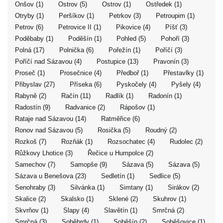
Onšov (1)
Ostrov (5)
Ostrov (1)
Ostředek (1)
Otryby (1)
Peršíkov (1)
Petrkov (3)
Petroupim (1)
Petrov (6)
Petrovice II (1)
Pikovice (4)
Píšť (3)
Poděbaby (1)
Poděšín (1)
Pohled (5)
Pohoří (3)
Polná (17)
Polnička (6)
Pořežín (1)
Poříčí (3)
Poříčí nad Sázavou (4)
Postupice (13)
Pravonín (3)
Proseč (1)
Prosečnice (4)
Předboř (1)
Přestavlky (1)
Přibyslav (27)
Příseka (6)
Pyskočely (4)
Pyšely (4)
Rabyně (2)
Račín (11)
Radlík (1)
Radonín (1)
Radostín (9)
Radvanice (2)
Rápošov (1)
Rataje nad Sázavou (14)
Ratměřice (6)
Ronov nad Sázavou (5)
Rosička (5)
Roudný (2)
Rozkoš (7)
Rozňák (1)
Rozsochatec (4)
Rudolec (2)
Růžkovy Lhotice (3)
Řečice u Humpolce (2)
Samechov (7)
Samopše (9)
Sázava (5)
Sázava (5)
Sázava u Benešova (23)
Sedletín (1)
Sedlice (5)
Senohraby (3)
Silvánka (1)
Simtany (1)
Sirákov (2)
Skalice (2)
Skalsko (1)
Sklené (2)
Skuhrov (1)
Skvrňov (1)
Slapy (4)
Slavětín (1)
Smrčná (2)
Smrčná (3)
Soběhrdy (1)
Soběšín (2)
Soběšovice (1)