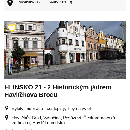
Poděbaby (1)
Svatý Kříž (3)
HLINSKO 21 - 2.Historickým jádrem
Havlíčkova Brodu
Výlety, Inspirace - cestopisy, Tipy na výlet
Havlíčkův Brod
,
Vysočina
,
Posázaví
,
Českomoravská
vrchovina
,
Havlíčkobrodsko