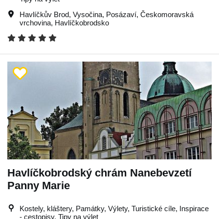
Havlíčkův Brod
,
Vysočina
,
Posázaví
,
Českomoravská
vrchovina
,
Havlíčkobrodsko
Havlíčkobrodský chrám Nanebevzetí
Panny Marie
Kostely, kláštery, Památky, Výlety, Turistické cíle, Inspirace
- cestopisy, Tipy na výlet