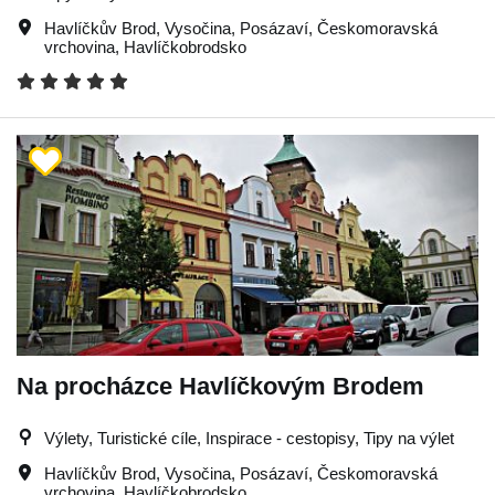
Havlíčkův Brod
,
Vysočina
,
Posázaví
,
Českomoravská
vrchovina
,
Havlíčkobrodsko
Na procházce Havlíčkovým Brodem
Výlety, Turistické cíle, Inspirace - cestopisy, Tipy na výlet
Havlíčkův Brod
,
Vysočina
,
Posázaví
,
Českomoravská
vrchovina
,
Havlíčkobrodsko