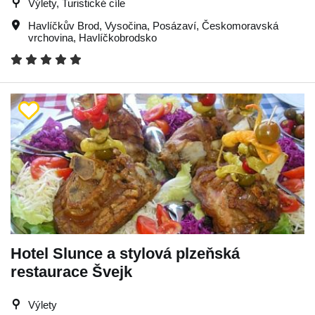
Výlety, Turistické cíle
Havlíčkův Brod
,
Vysočina
,
Posázaví
,
Českomoravská
vrchovina
,
Havlíčkobrodsko
Hotel Slunce a stylová plzeňská
restaurace Švejk
Výlety