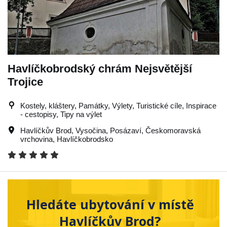
Havlíčkobrodský chrám Nejsvětější
Trojice
Kostely, kláštery, Památky, Výlety, Turistické cíle, Inspirace
- cestopisy, Tipy na výlet
Havlíčkův Brod
,
Vysočina
,
Posázaví
,
Českomoravská
vrchovina
,
Havlíčkobrodsko
Hledáte ubytování v místě
Havlíčkův Brod?