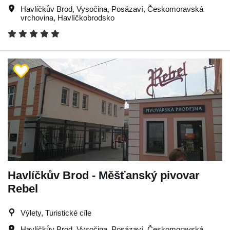
Havlíčkův Brod
,
Vysočina
,
Posázaví
,
Českomoravská
vrchovina
,
Havlíčkobrodsko
Havlíčkův Brod - Měšťanský pivovar
Rebel
Výlety, Turistické cíle
Havlíčkův Brod
,
Vysočina
,
Posázaví
,
Českomoravská