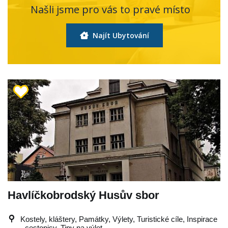
Našli jsme pro vás to pravé místo
Najít Ubytování
Havlíčkobrodský Husův sbor
Kostely, kláštery, Památky, Výlety, Turistické cíle, Inspirace
- cestopisy, Tipy na výlet