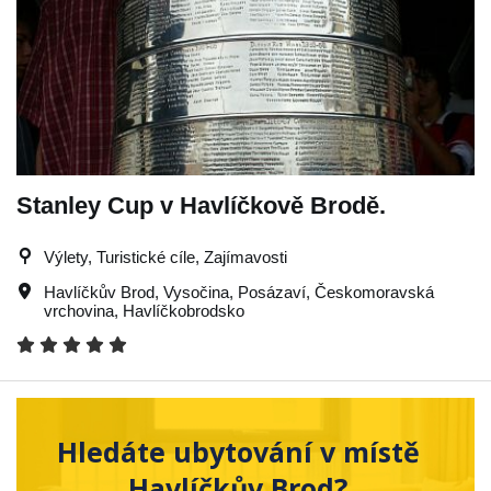
Stanley Cup v Havlíčkově Brodě.
Výlety, Turistické cíle, Zajímavosti
Havlíčkův Brod
,
Vysočina
,
Posázaví
,
Českomoravská
vrchovina
,
Havlíčkobrodsko
Hledáte ubytování v místě
Havlíčkův Brod?