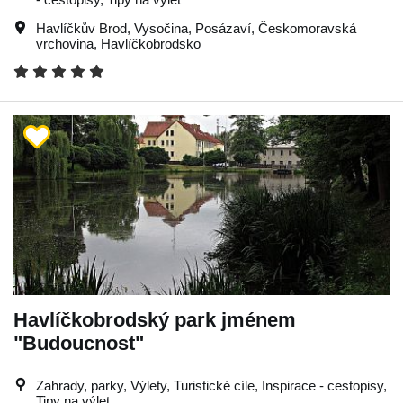
Havlíčkův Brod
,
Vysočina
,
Posázaví
,
Českomoravská
vrchovina
,
Havlíčkobrodsko
Havlíčkobrodský park jménem
"Budoucnost"
Zahrady, parky, Výlety, Turistické cíle, Inspirace - cestopisy,
Tipy na výlet