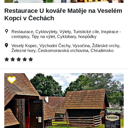
Restaurace U kováře Matěje na Veselém
Kopci v Čechách
Restaurace, Cyklovýlety, Výlety, Turistické cíle, Inspirace -
cestopisy, Tipy na výlet, Cyklobary, hospůdky
Veselý Kopec
,
Východní Čechy
,
Vysočina
,
Žďárské vrchy
,
Železné hory
,
Českomoravská vrchovina
,
Chrudimsko