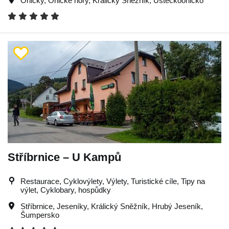
Orličky
,
Orlické hory
,
Králický Sněžník
,
Ústeckoorlicko
Stříbrnice – U Kampů
Restaurace, Cyklovýlety, Výlety, Turistické cíle, Tipy na
výlet, Cyklobary, hospůdky
Stříbrnice
,
Jeseníky
,
Králický Sněžník
,
Hrubý Jeseník
,
Šumpersko