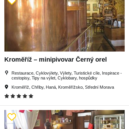
Kroměříž – minipivovar Černý orel
Restaurace, Cyklovýlety, Výlety, Turistické cíle, Inspirace -
cestopisy, Tipy na výlet, Cyklobary, hospůdky
Kroměříž
,
Chřiby
,
Haná
,
Kroměřížsko
,
Střední Morava