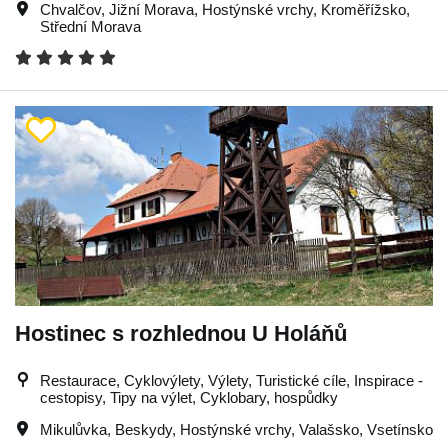
Chvalčov
,
Jižní Morava
,
Hostýnské vrchy
,
Kroměřížsko
,
Střední Morava
Hostinec s rozhlednou U Holáňů
Restaurace, Cyklovýlety, Výlety, Turistické cíle, Inspirace -
cestopisy, Tipy na výlet, Cyklobary, hospůdky
Mikulůvka
,
Beskydy
,
Hostýnské vrchy
,
Valašsko
,
Vsetínsko