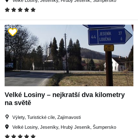
Velké Losiny
,
Jeseníky
,
Hrubý Jeseník
,
Šumpersko
Velké Losiny – nejkratší dva kilometry
na světě
Výlety, Turistické cíle, Zajímavosti
Velké Losiny
,
Jeseníky
,
Hrubý Jeseník
,
Šumpersko