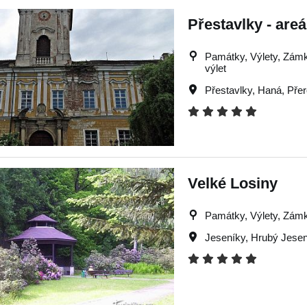
Přestavlky - are
Památky, Výlety, Zámky,
výlet
Přestavlky
,
Haná
,
Pře
Velké Losiny
Památky, Výlety, Zámky
Jeseníky
,
Hrubý Jesen