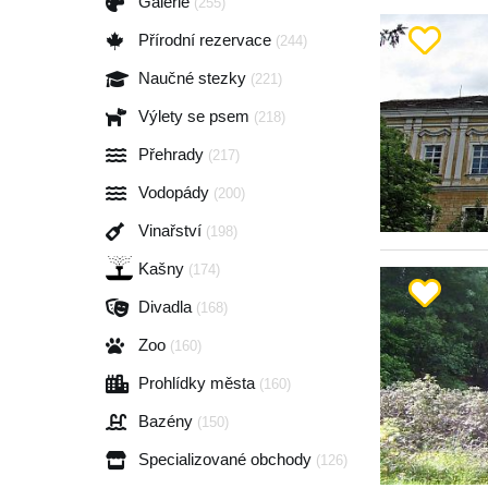
Galerie
(255)
Přírodní rezervace
(244)
Naučné stezky
(221)
Výlety se psem
(218)
Přehrady
(217)
Vodopády
(200)
Vinařství
(198)
Kašny
(174)
Divadla
(168)
Zoo
(160)
Prohlídky města
(160)
Bazény
(150)
Specializované obchody
(126)