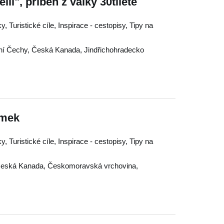
lii", příběh z války 30tileté
 Turistické cíle, Inspirace - cestopisy, Tipy na
ní Čechy
,
Česká Kanada
,
Jindřichohradecko
ámek
 Turistické cíle, Inspirace - cestopisy, Tipy na
eská Kanada
,
Českomoravská vrchovina
,