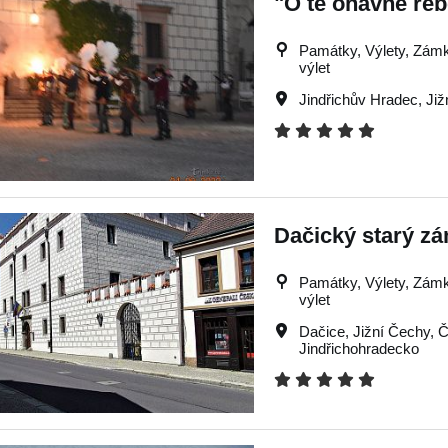
"O té ohavné rebe
Památky, Výlety, Zámky,
výlet
Jindřichův Hradec
,
Již
Dačický starý z
Památky, Výlety, Zámky,
výlet
Dačice
,
Jižní Čechy
,
Č
Jindřichohradecko