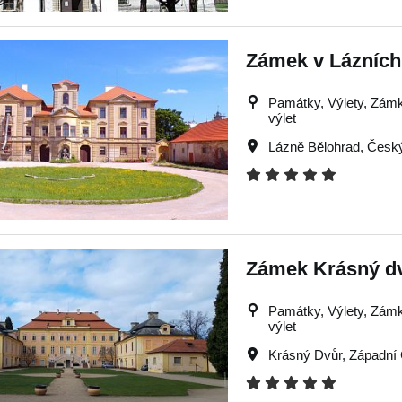
Zámek v Lázních
Památky, Výlety, Zámky,
výlet
Lázně Bělohrad
,
Český
Zámek Krásný dvů
Památky, Výlety, Zámky,
výlet
Krásný Dvůr
,
Západní