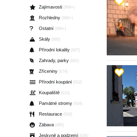
Zajímavosti
(999+)
Rozhledny
(999+)
Ostatní
(999+)
Skály
(880)
Přírodní lokality
(697)
Zahrady, parky
(682)
Zříceniny
(574)
Přírodní koupání
(552)
Koupaliště
(515)
Památné stromy
(504)
Restaurace
(500)
Zábava
(485)
Jeskyně a podzemí
(436)