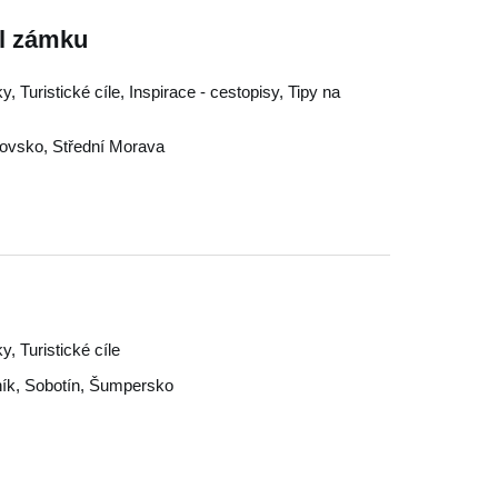
ál zámku
 Turistické cíle, Inspirace - cestopisy, Tipy na
rovsko
,
Střední Morava
, Turistické cíle
ík
,
Sobotín
,
Šumpersko