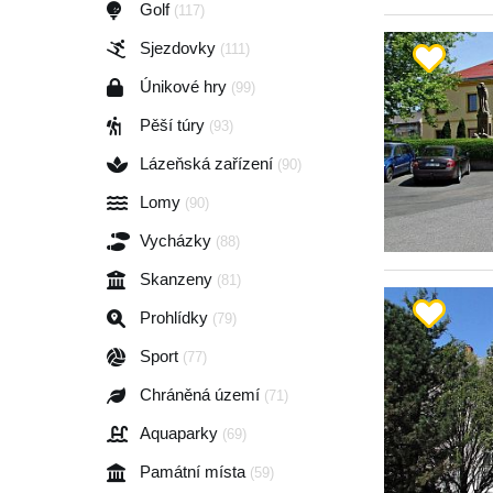
Golf
(117)
Sjezdovky
(111)
Únikové hry
(99)
Pěší túry
(93)
Lázeňská zařízení
(90)
Lomy
(90)
Vycházky
(88)
Skanzeny
(81)
Prohlídky
(79)
Sport
(77)
Chráněná území
(71)
Aquaparky
(69)
Památní místa
(59)