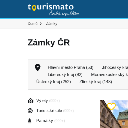
Domů
Zámky
Zámky ČR
Hlavní město Praha (53)
Jihočeský kra
Liberecký kraj (92)
Moravskoslezský kr
Ústecký kraj (252)
Zlínský kraj (148)
Výlety
(999+)
Turistické cíle
(999+)
Památky
(999+)