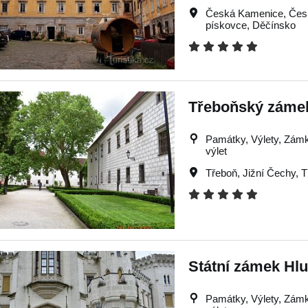
Česká Kamenice
,
Čes
pískovce
,
Děčínsko
Třeboňský záme
Památky, Výlety, Zámky,
výlet
Třeboň
,
Jižní Čechy
,
T
Státní zámek Hl
Památky, Výlety, Zámky,