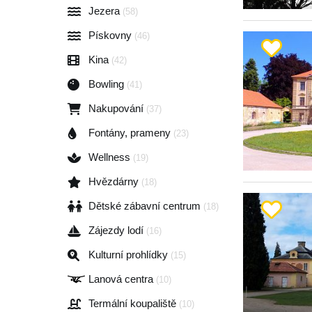
Jezera
(58)
Pískovny
(46)
Kina
(42)
Bowling
(41)
Nakupování
(37)
Fontány, prameny
(23)
Wellness
(19)
Hvězdárny
(18)
Dětské zábavní centrum
(18)
Zájezdy lodí
(16)
Kulturní prohlídky
(15)
Lanová centra
(10)
Termální koupaliště
(10)