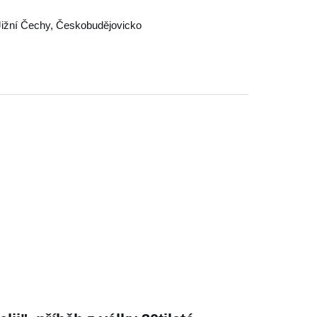
Jižní Čechy
,
Českobudějovicko