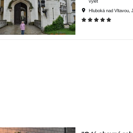
výlet
Hluboká nad Vltavou
,