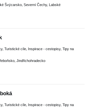
ké Švýcarsko
,
Severní Čechy
,
Labské
k
 Turistické cíle, Inspirace - cestopisy, Tipy na
řeboňsko
,
Jindřichohradecko
uboká
 Turistické cíle, Inspirace - cestopisy, Tipy na