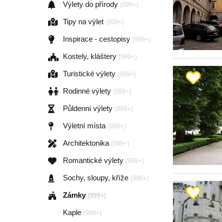
Výlety do přírody
(999+)
Tipy na výlet
(999+)
Inspirace - cestopisy
(999+)
Kostely, kláštery
(999+)
Turistické výlety
(999+)
Rodinné výlety
(999+)
Půldenní výlety
(999+)
Výletní místa
(999+)
Architektonika
(999+)
Romantické výlety
(999+)
Sochy, sloupy, kříže
(999+)
Zámky
(999+)
Kaple
(999+)