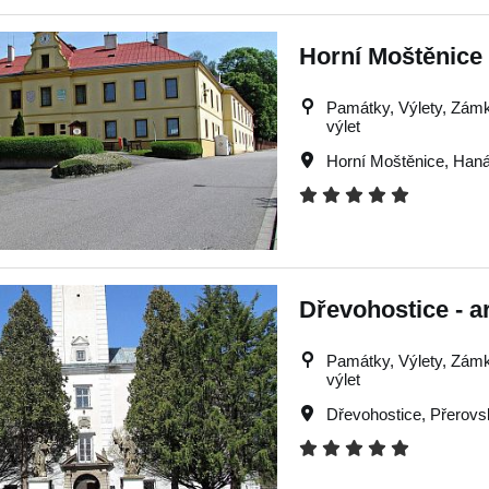
Horní Moštěnice 
Památky, Výlety, Zámky,
výlet
Horní Moštěnice
,
Han
Dřevohostice - a
Památky, Výlety, Zámky,
výlet
Dřevohostice
,
Přerovs