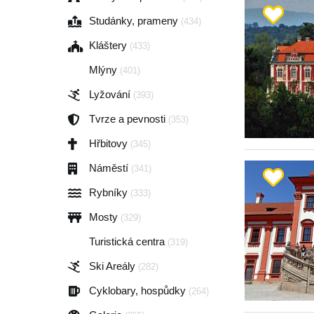
Studánky, prameny
(434)
Kláštery
(433)
Mlýny
(401)
Lyžování
(393)
Tvrze a pevnosti
(353)
Hřbitovy
(345)
Náměstí
(341)
Rybníky
(333)
Mosty
(329)
Turistická centra
(319)
Ski Areály
(282)
Cyklobary, hospůdky
(264)