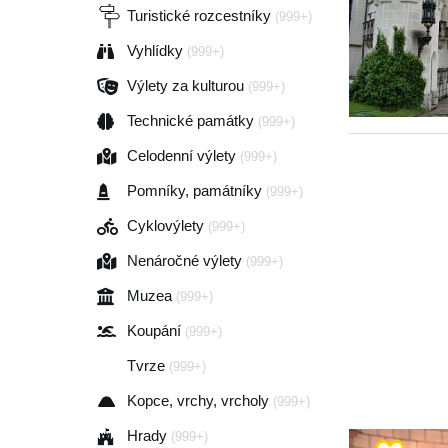
Turistické rozcestníky
(999+)
Vyhlídky
(999+)
Výlety za kulturou
(999+)
Technické památky
(999+)
Celodenní výlety
(999+)
Pomníky, památníky
(999+)
Cyklovýlety
(999+)
Nenáročné výlety
(999+)
Muzea
(999+)
Koupání
(999+)
Tvrze
(999+)
Kopce, vrchy, vrcholy
(999+)
Hrady
(999+)