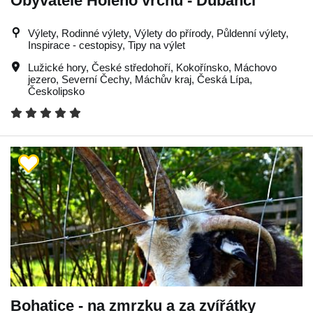
Obyvatelé Holého vrchu - Dubánci
Výlety, Rodinné výlety, Výlety do přírody, Půldenní výlety,
Inspirace - cestopisy, Tipy na výlet
Lužické hory
,
České středohoří
,
Kokořínsko
,
Máchovo
jezero
,
Severní Čechy
,
Máchův kraj
,
Česká Lípa
,
Českolipsko
Bohatice - na zmrzku a za zvířátky