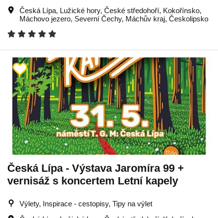
Česká Lípa
,
Lužické hory
,
České středohoří
,
Kokořínsko
,
Máchovo jezero
,
Severní Čechy
,
Máchův kraj
,
Českolipsko
Česká Lípa - Výstava Jaromíra 99 +
vernisáž s koncertem Letní kapely
Výlety, Inspirace - cestopisy, Tipy na výlet