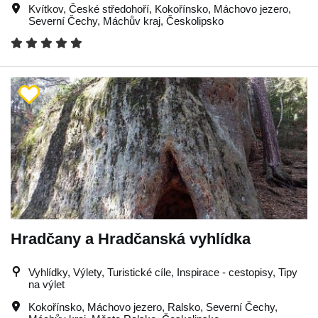
Kvítkov
,
České středohoří
,
Kokořínsko
,
Máchovo jezero
,
Severní Čechy
,
Máchův kraj
,
Českolipsko
Hradčany a Hradčanská vyhlídka
Vyhlídky, Výlety, Turistické cíle, Inspirace - cestopisy, Tipy
na výlet
Kokořínsko
,
Máchovo jezero
,
Ralsko
,
Severní Čechy
,