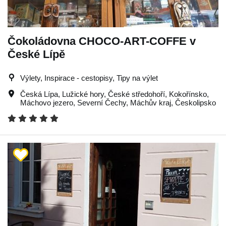
Čokoládovna CHOCO-ART-COFFE v
České Lípě
Výlety, Inspirace - cestopisy, Tipy na výlet
Česká Lípa
,
Lužické hory
,
České středohoří
,
Kokořínsko
,
Máchovo jezero
,
Severní Čechy
,
Máchův kraj
,
Českolipsko