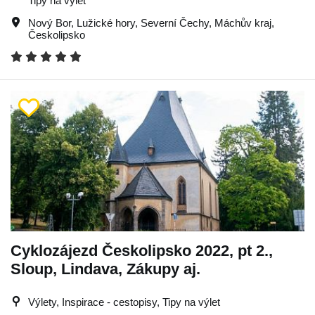
Tipy na výlet
Nový Bor
,
Lužické hory
,
Severní Čechy
,
Máchův kraj
,
Českolipsko
Cyklozájezd Českolipsko 2022, pt 2.,
Sloup, Lindava, Zákupy aj.
Výlety, Inspirace - cestopisy, Tipy na výlet