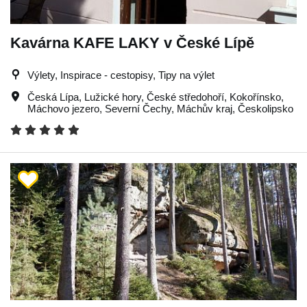
Kavárna KAFE LAKY v České Lípě
Výlety, Inspirace - cestopisy, Tipy na výlet
Česká Lípa
,
Lužické hory
,
České středohoří
,
Kokořínsko
,
Máchovo jezero
,
Severní Čechy
,
Máchův kraj
,
Českolipsko