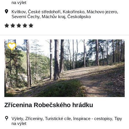
na výlet
Kvítkov
,
České středohoří
,
Kokořínsko
,
Máchovo jezero
,
Severní Čechy
,
Máchův kraj
,
Českolipsko
Zřícenina Robečského hrádku
Výlety, Zříceniny, Turistické cíle, Inspirace - cestopisy, Tipy
na výlet