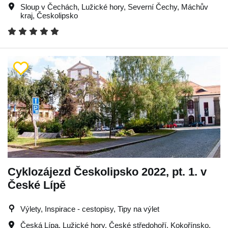
Sloup v Čechách
,
Lužické hory
,
Severní Čechy
,
Máchův
kraj
,
Českolipsko
Cyklozájezd Českolipsko 2022, pt. 1. v
České Lípě
Výlety, Inspirace - cestopisy, Tipy na výlet
Česká Lípa
,
Lužické hory
,
České středohoří
,
Kokořínsko
,