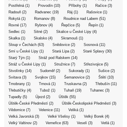
Postřelná (1)
Provodín (10)
Příbohy (1)
Račice (3)
Radouň (2)
Radvanec (19)
Ráj (1)
Rašovice (1)
Rokytá (1)
Romanov (8)
Roudnice nad Labem (51)
Rovné (17)
Rybnov (4)
Řepčice (5)
Řepín (1)
Sedlec (1)
Sitné (2)
Skalice u České Lípy (4)
Skalka (1)
Skalsko (4)
Skramouš (1)
Sloup v Čechách (63)
Snědovice (2)
Sosnová (11)
Srní u České Lípy (1)
Stará Lípa (2)
Staré Splavy (30)
Starý Týn (1)
Stráž pod Ralskem (14)
Stráž u České Lípy (1)
Stružnice (7)
Střezivojice (5)
Stvolínky (14)
Sudoměř (2)
Sukorady (1)
Sušice (2)
Svitava (3)
Svojkov (15)
Šemanovice (2)
Štětí (10)
Trnobrany (1)
Trnová (1)
Truskavna (2)
Třebušín (11)
Třebutičky (4)
Tubož (1)
Tuhaň (19)
Tuhanec (3)
Tupadly (5)
Újezd (2)
Úštěk (55)
Úštěk-České Předměstí (2)
Úštěk-Českolipské Předměstí (3)
Vědomice (7)
Velenice (11)
Veliká (1)
Velká Javorská (3)
Velké Všelisy (1)
Velký Borek (4)
Velký Valtinov (2)
Verneřice (63)
Veselí (3)
Vetlá (1)