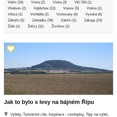
Vidim (16)
Víska (2)
Víska (3)
Vlčí Důl (1)
Vliněves (2)
Vojtěchov (12)
Vranov (5)
Vrátno (1)
Vrbice (1)
Vrchbělá (2)
Vrchovany (4)
Vysoká (6)
Záhořín (5)
Zahrádky (38)
Zakšín (1)
Zákupy (23)
Žďár (1)
Želízy (11)
Žizníkov (1)
Jak to bylo s lesy na bájném Řípu
Výlety, Turistické cíle, Inspirace - cestopisy, Tipy na výlet,