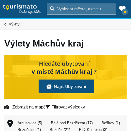
0
Výlety
Výlety Máchův kraj
Hledáte ubytování
v místě Máchův kraj ?
Najít Ubytování
Zobrazit na mapě
Filtrovat výsledky
Arnultovice (5)
Bělá pod Bezdězem (17)
Beškov (1)
Bezdědice (1)
Bezděz (21)
Bílý Kostelec (3)