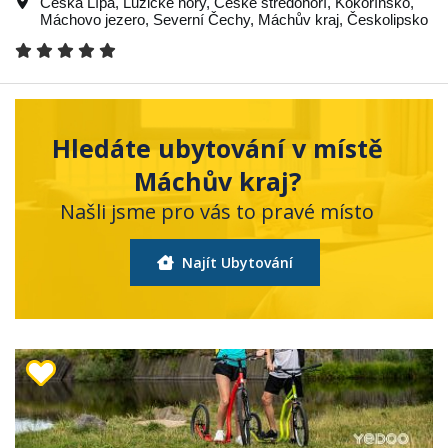
Česká Lípa
,
Lužické hory
,
České středohoří
,
Kokořínsko
,
Máchovo jezero
,
Severní Čechy
,
Máchův kraj
,
Českolipsko
Hledáte ubytování v místě
Máchův kraj?
Našli jsme pro vás to pravé místo
Najít Ubytování