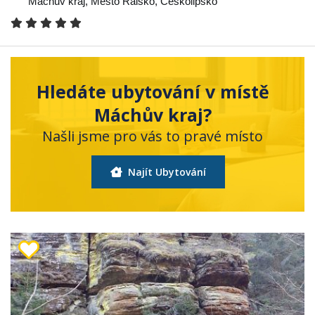
Máchův kraj
,
Město Ralsko
,
Českolipsko
Hledáte ubytování v místě
Máchův kraj?
Našli jsme pro vás to pravé místo
Najít Ubytování