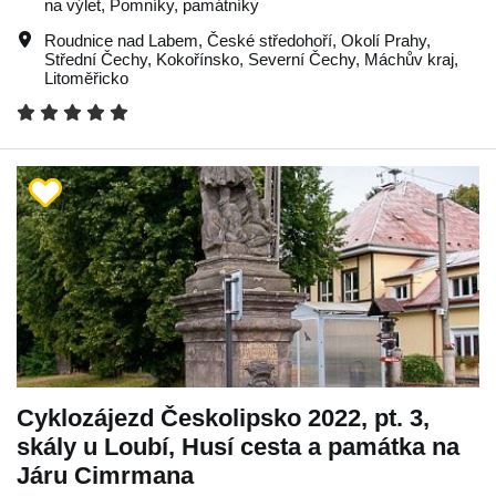
na výlet, Pomníky, památníky
Roudnice nad Labem
,
České středohoří
,
Okolí Prahy
,
Střední Čechy
,
Kokořínsko
,
Severní Čechy
,
Máchův kraj
,
Litoměřicko
Cyklozájezd Českolipsko 2022, pt. 3,
skály u Loubí, Husí cesta a památka na
Járu Cimrmana