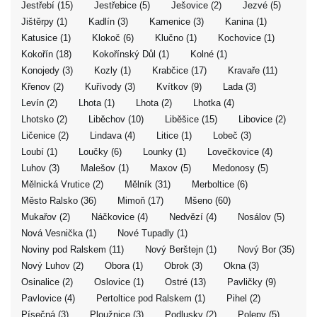
Jestřebí (15)
Jestřebice (5)
Ješovice (2)
Jezvé (5)
Jištěrpy (1)
Kadlín (3)
Kamenice (3)
Kanina (1)
Katusice (1)
Klokoč (6)
Klučno (1)
Kochovice (1)
Kokořín (18)
Kokořínský Důl (1)
Kolné (1)
Konojedy (3)
Kozly (1)
Krabčice (17)
Kravaře (11)
Křenov (2)
Kuřívody (3)
Kvítkov (9)
Lada (3)
Levín (2)
Lhota (1)
Lhota (2)
Lhotka (4)
Lhotsko (2)
Liběchov (10)
Liběšice (15)
Libovice (2)
Ličenice (2)
Lindava (4)
Litice (1)
Lobeč (3)
Loubí (1)
Loučky (6)
Lounky (1)
Lovečkovice (4)
Luhov (3)
Malešov (1)
Maxov (5)
Medonosy (5)
Mělnická Vrutice (2)
Mělník (31)
Merboltice (6)
Město Ralsko (36)
Mimoň (17)
Mšeno (60)
Mukařov (2)
Náčkovice (4)
Nedvězí (4)
Nosálov (5)
Nová Vesnička (1)
Nové Tupadly (1)
Noviny pod Ralskem (11)
Nový Berštejn (1)
Nový Bor (35)
Nový Luhov (2)
Obora (1)
Obrok (3)
Okna (3)
Osinalice (2)
Oslovice (1)
Ostré (13)
Pavličky (9)
Pavlovice (4)
Pertoltice pod Ralskem (1)
Pihel (2)
Písečná (3)
Ploužnice (3)
Podlusky (2)
Polepy (5)