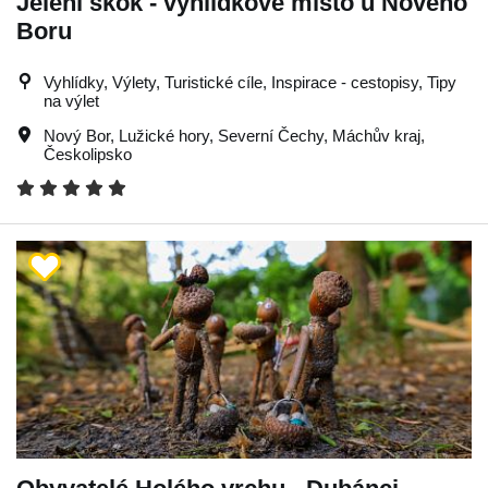
Jelení skok - vyhlídkové místo u Nového
Boru
Vyhlídky, Výlety, Turistické cíle, Inspirace - cestopisy, Tipy
na výlet
Nový Bor
,
Lužické hory
,
Severní Čechy
,
Máchův kraj
,
Českolipsko