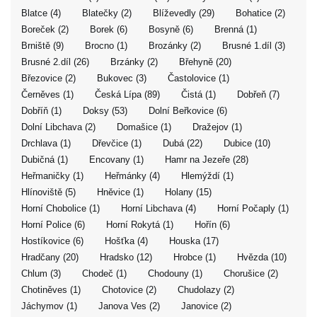
Blatce (4)
Blatečky (2)
Blíževedly (29)
Bohatice (2)
Boreček (2)
Borek (6)
Bosyně (6)
Brenná (1)
Brniště (9)
Brocno (1)
Brozánky (2)
Brusné 1.díl (3)
Brusné 2.díl (26)
Brzánky (2)
Břehyně (20)
Březovice (2)
Bukovec (3)
Častolovice (1)
Černěves (1)
Česká Lípa (89)
Čistá (1)
Dobřeň (7)
Dobříň (1)
Doksy (53)
Dolní Beřkovice (6)
Dolní Libchava (2)
Domašice (1)
Dražejov (1)
Drchlava (1)
Dřevčice (1)
Dubá (22)
Dubice (10)
Dubičná (1)
Encovany (1)
Hamr na Jezeře (28)
Heřmaničky (1)
Heřmánky (4)
Hlemýždí (1)
Hlínoviště (5)
Hněvice (1)
Holany (15)
Horní Chobolice (1)
Horní Libchava (4)
Horní Počaply (1)
Horní Police (6)
Horní Rokytá (1)
Hořín (6)
Hostíkovice (6)
Hošťka (4)
Houska (17)
Hradčany (20)
Hradsko (12)
Hrobce (1)
Hvězda (10)
Chlum (3)
Chodeč (1)
Chodouny (1)
Chorušice (2)
Chotiněves (1)
Chotovice (2)
Chudolazy (2)
Jáchymov (1)
Janova Ves (2)
Janovice (2)