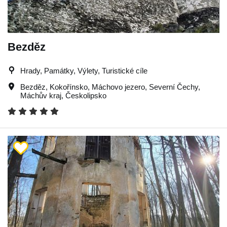
Bezděz
Hrady, Památky, Výlety, Turistické cíle
Bezděz
,
Kokořínsko
,
Máchovo jezero
,
Severní Čechy
,
Máchův kraj
,
Českolipsko