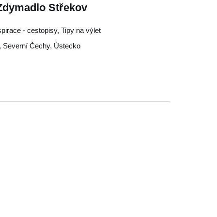
 Zdymadlo Střekov
nspirace - cestopisy, Tipy na výlet
,
Severní Čechy
,
Ústecko