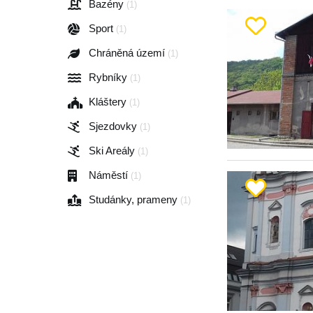
Bazény
(1)
Sport
(1)
Chráněná území
(1)
Rybníky
(1)
Kláštery
(1)
Sjezdovky
(1)
Ski Areály
(1)
Náměstí
(1)
Studánky, prameny
(1)