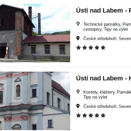
Ústí nad Labem - 
Technické památky, Památk
cestopisy, Tipy na výlet
České středohoří
,
Sever
Ústí nad Labem - K
Kostely, kláštery, Památky
Tipy na výlet
České středohoří
,
Sever