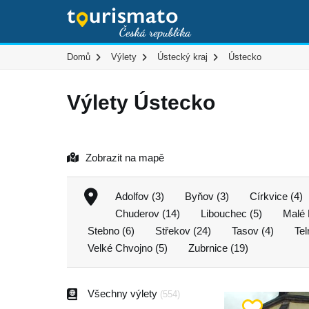
Domů
Výlety
Ústecký kraj
Ústecko
Výlety Ústecko
Zobrazit na mapě
Adolfov (3)
Byňov (3)
Církvice (4)
Chuderov (14)
Libouchec (5)
Malé 
Stebno (6)
Střekov (24)
Tasov (4)
Tel
Velké Chvojno (5)
Zubrnice (19)
Všechny výlety
(554)