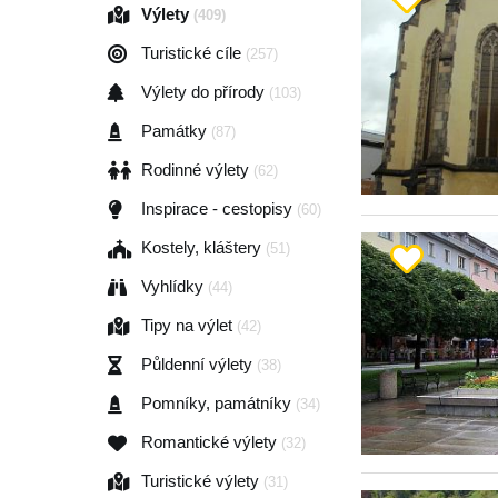
Výlety
(409)
Turistické cíle
(257)
Výlety do přírody
(103)
Památky
(87)
Rodinné výlety
(62)
Inspirace - cestopisy
(60)
Kostely, kláštery
(51)
Vyhlídky
(44)
Tipy na výlet
(42)
Půldenní výlety
(38)
Pomníky, památníky
(34)
Romantické výlety
(32)
Turistické výlety
(31)