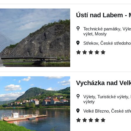
Ústí nad Labem -
Technické památky, Výlety
výlet, Mosty
Střekov
,
České středoho
Vycházka nad Ve
Výlety, Turistické výlety
výlety
Velké Březno
,
České stř