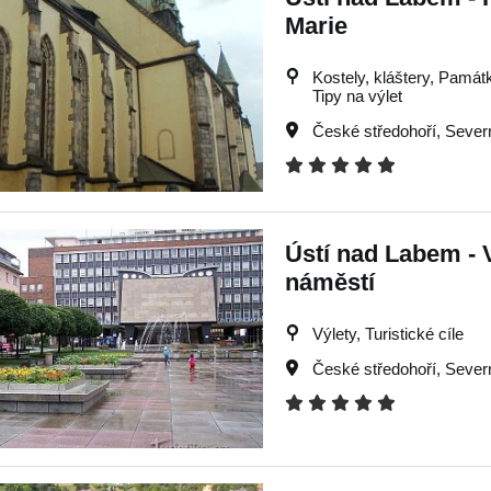
Marie
Kostely, kláštery, Památky
Tipy na výlet
České středohoří
,
Sever
Ústí nad Labem - 
náměstí
Výlety, Turistické cíle
České středohoří
,
Sever