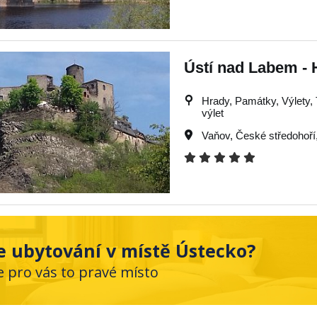
Ústí nad Labem - 
Hrady, Památky, Výlety, T
výlet
Vaňov
,
České středohoří
e ubytování v místě Ústecko?
e pro vás to pravé místo