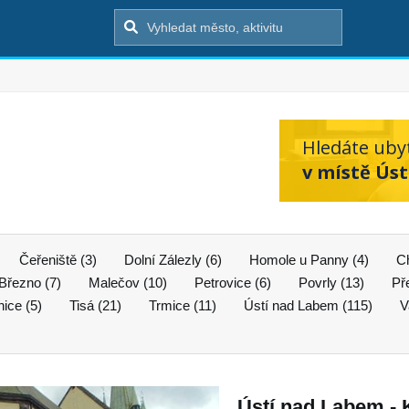
Hledáte uby
v místě Úst
Čeřeniště (3)
Dolní Zálezly (6)
Homole u Panny (4)
Ch
Březno (7)
Malečov (10)
Petrovice (6)
Povrly (13)
Př
nice (5)
Tisá (21)
Trmice (11)
Ústí nad Labem (115)
V
Ústí nad Labem - 