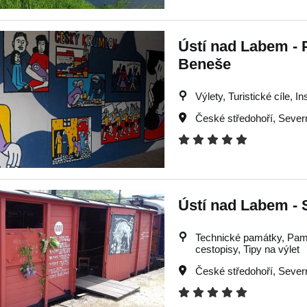
Ústí nad Labem - 
Beneše
Výlety, Turistické cíle, I
České středohoří
,
Sever
Ústí nad Labem - 
Technické památky, Památk
cestopisy, Tipy na výlet
České středohoří
,
Sever