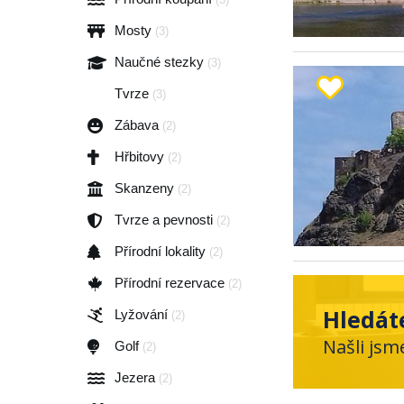
Mosty
(3)
Naučné stezky
(3)
Tvrze
(3)
Zábava
(2)
Hřbitovy
(2)
Skanzeny
(2)
Tvrze a pevnosti
(2)
Přírodní lokality
(2)
Přírodní rezervace
(2)
Hledát
Lyžování
(2)
Našli jsm
Golf
(2)
Jezera
(2)