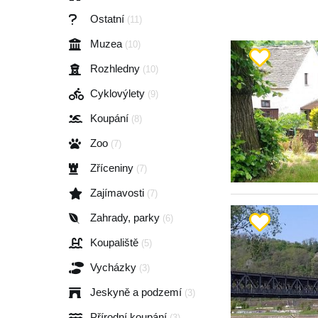
Ostatní
(11)
Muzea
(10)
Rozhledny
(10)
Cyklovýlety
(9)
Koupání
(8)
Zoo
(7)
Zříceniny
(7)
Zajímavosti
(7)
Zahrady, parky
(6)
Koupaliště
(5)
Vycházky
(3)
Jeskyně a podzemí
(3)
Přírodní koupání
(3)