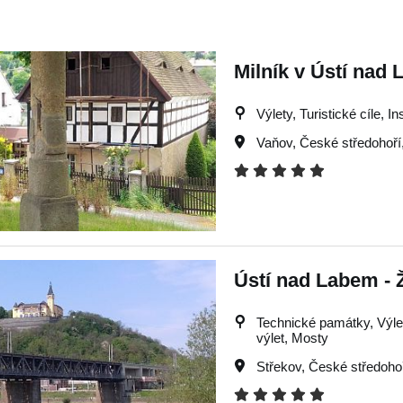
Milník v Ústí nad
Výlety, Turistické cíle, I
Vaňov
,
České středohoří
Ústí nad Labem - 
Technické památky, Výlety
výlet, Mosty
Střekov
,
České středoho