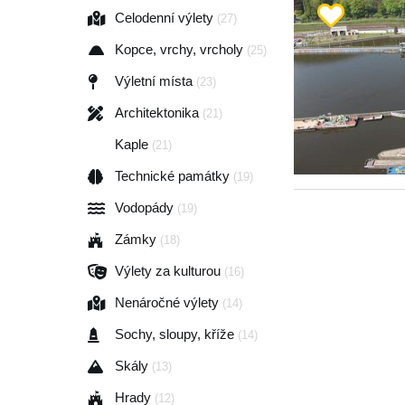
Celodenní výlety
(27)
Kopce, vrchy, vrcholy
(25)
Výletní místa
(23)
Architektonika
(21)
Kaple
(21)
Technické památky
(19)
Vodopády
(19)
Zámky
(18)
Výlety za kulturou
(16)
Nenáročné výlety
(14)
Sochy, sloupy, kříže
(14)
Skály
(13)
Hrady
(12)