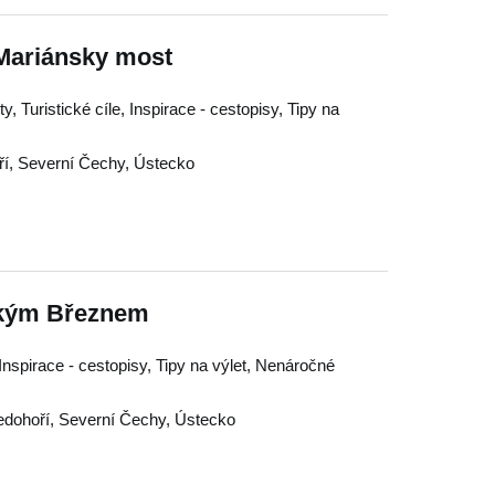
 Mariánsky most
, Turistické cíle, Inspirace - cestopisy, Tipy na
ří
,
Severní Čechy
,
Ústecko
lkým Březnem
, Inspirace - cestopisy, Tipy na výlet, Nenáročné
edohoří
,
Severní Čechy
,
Ústecko