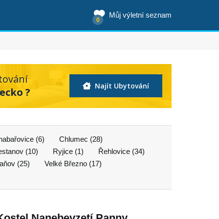
Můj výletní seznam
0
tování
Najít Ubytování
ecko ?
abařovice (6)
Chlumec (28)
estanov (10)
Ryjice (1)
Řehlovice (34)
aňov (25)
Velké Březno (17)
Kostel Nanebevzetí Panny