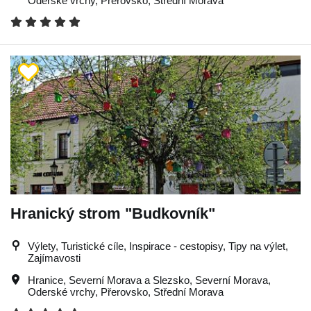
Oderské vrchy
,
Přerovsko
,
Střední Morava
Hranický strom "Budkovník"
Výlety, Turistické cíle, Inspirace - cestopisy, Tipy na výlet,
Zajímavosti
Hranice
,
Severní Morava a Slezsko
,
Severní Morava
,
Oderské vrchy
,
Přerovsko
,
Střední Morava