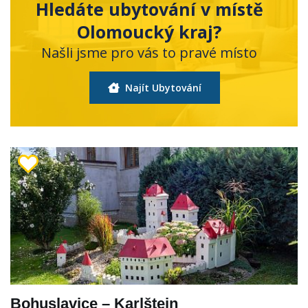
Hledáte ubytování v místě
Olomoucký kraj?
Našli jsme pro vás to pravé místo
Najít Ubytování
Bohuslavice – Karlštejn