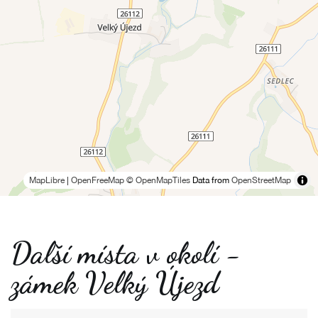
MapLibre
|
OpenFreeMap
© OpenMapTiles
Data from
OpenStreetMap
Další místa v okolí -
zámek Velký Újezd