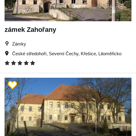
zámek Zahořany
Zámky
České středohoří
,
Severní Čechy
,
Křešice
,
Litoměřicko