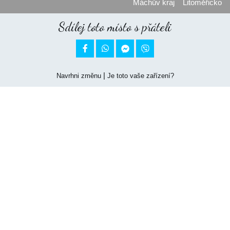
Máchův kraj
Litoměřicko
Sdílej toto místo s přáteli


|
Navrhni změnu
Je toto vaše zařízení?