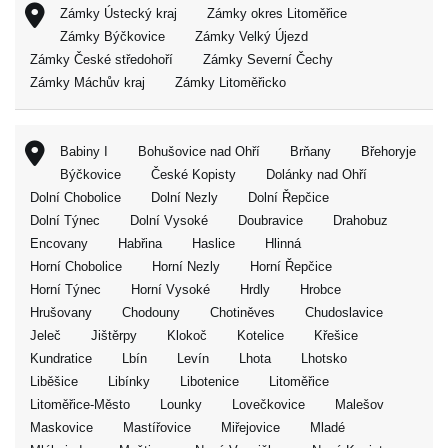
Zámky Ústecký kraj
Zámky okres Litoměřice
Zámky Býčkovice
Zámky Velký Újezd
Zámky České středohoří
Zámky Severní Čechy
Zámky Máchův kraj
Zámky Litoměřicko
Babiny I
Bohušovice nad Ohří
Brňany
Břehoryje
Býčkovice
České Kopisty
Dolánky nad Ohří
Dolní Chobolice
Dolní Nezly
Dolní Řepčice
Dolní Týnec
Dolní Vysoké
Doubravice
Drahobuz
Encovany
Habřina
Haslice
Hlinná
Horní Chobolice
Horní Nezly
Horní Řepčice
Horní Týnec
Horní Vysoké
Hrdly
Hrobce
Hrušovany
Chodouny
Chotiněves
Chudoslavice
Jeleč
Jištěrpy
Klokoč
Kotelice
Křešice
Kundratice
Lbín
Levín
Lhota
Lhotsko
Liběšice
Libínky
Libotenice
Litoměřice
Litoměřice-Město
Lounky
Lovečkovice
Malešov
Maskovice
Mastířovice
Miřejovice
Mladé