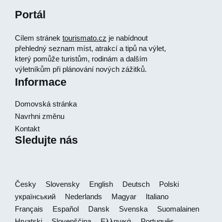
Portál
Cílem stránek
tourismato.cz
je nabídnout
přehledný seznam míst, atrakcí a tipů na výlet,
který pomůže turistům, rodinám a dalším
výletníkům při plánování nových zážitků.
Informace
Domovská stránka
Navrhni změnu
Kontakt
Sledujte nás
Česky
Slovensky
English
Deutsch
Polski
український
Nederlands
Magyar
Italiano
Français
Español
Dansk
Svenska
Suomalainen
Hrvatski
Slovenščina
Ελληνικά
Português