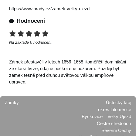
https://www.hrady.cz/zamek-velky-ujezd
Hodnocení
Na základě
0
hodnocení.
Zámek přestavěli v letech 1656–1658 litoměřičtí dominikáni
ze starší tvrze, údajně poškozené požárem. Později byl
zámek těsně před druhou světovou válkou empírově
upraven.
Zámky
Ústecký kraj
okres Litoměřice
Býčkovice
Velký Újezd
České středohoří
Severní Čechy