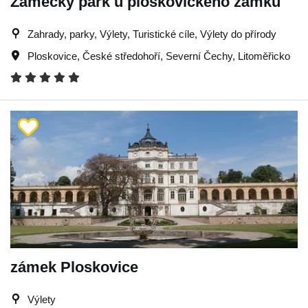
Zámecký park u ploskovického zámku
Zahrady, parky, Výlety, Turistické cíle, Výlety do přírody
Ploskovice
,
České středohoří
,
Severní Čechy
,
Litoměřicko
zámek Ploskovice
Výlety