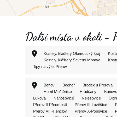
Další místa v okolí -
Kostely, kláštery Olomoucký kraj
Koste
Kostely, kláštery Severní Morava
Koste
Tipy na výlet Přerov
Beňov
Bochoř
Brodek u Přerova
Horní Moštěnice
Hradčany
Kanov
Luková
Nahošovice
Nelešovice
Oldř
Přerov II-Předmostí
Přerov III-Lověšice
P
Přerov VIII-Henčlov
Přerov X-Popovice
P