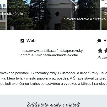
Turistické cíle
Ol
Severní Morava a Slezsko
Web
H
https://www.turistika.cz/mista/prerovsky-
chram-sv-michaela-archandela/detail
Na zá
ovského povstání u křižovatky třídy 17.listopadu a ulice Šířavy. Ta j
ka, která byla k městu připojena až později. V Šířavě stával už před
dnou lodí ukončenou kruhovou uzávěrou a vysokou a štíhlou hranolo
Sdílej toto místo s přáteli