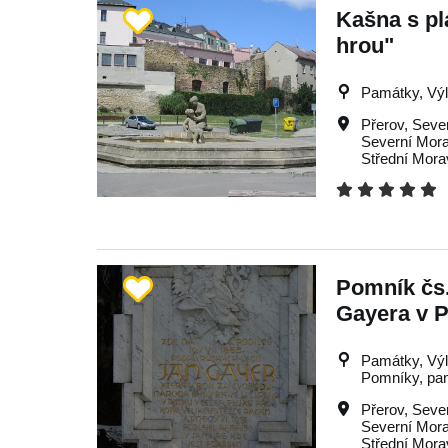
Kašna s pl
hrou"
Památky, Výle
Přerov
,
Seve
Severní Mor
Střední Mora
Pomník čs.
Gayera v 
Památky, Výle
Pomníky, pa
Přerov
,
Seve
Severní Mor
Střední Mora