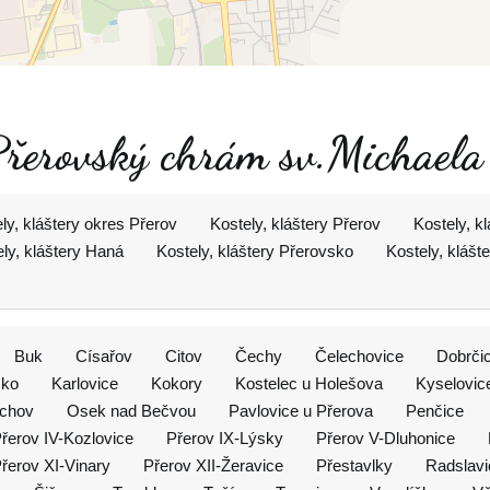
 Přerovský chrám sv.Michael
ly, kláštery okres Přerov
Kostely, kláštery Přerov
Kostely, k
ly, kláštery Haná
Kostely, kláštery Přerovsko
Kostely, klášt
Buk
Císařov
Citov
Čechy
Čelechovice
Dobrči
sko
Karlovice
Kokory
Kostelec u Holešova
Kyselovic
ichov
Osek nad Bečvou
Pavlovice u Přerova
Penčice
řerov IV-Kozlovice
Přerov IX-Lýsky
Přerov V-Dluhonice
řerov XI-Vinary
Přerov XII-Žeravice
Přestavlky
Radslavi