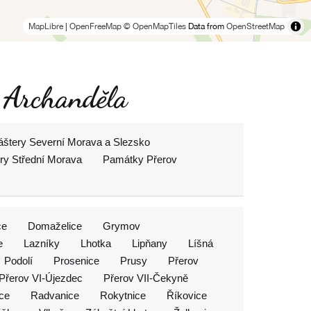
MapLibre
|
OpenFreeMap
© OpenMapTiles
Data from
OpenStreetMap
a Archanděla
láštery Severní Morava a Slezsko
ery Střední Morava
Památky Přerov
ce
Domaželice
Grymov
e
Lazníky
Lhotka
Lipňany
Líšná
Podolí
Prosenice
Prusy
Přerov
Přerov VI-Újezdec
Přerov VII-Čekyně
ce
Radvanice
Rokytnice
Říkovice