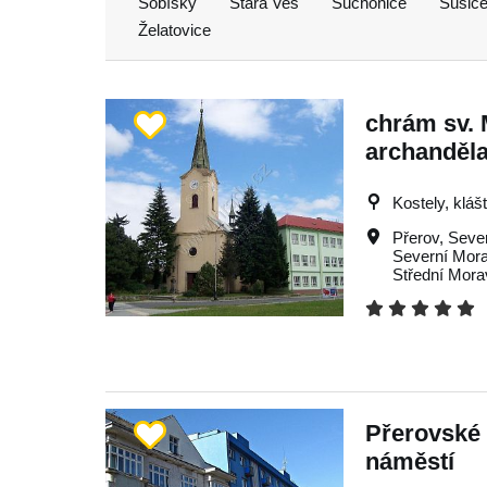
Sobíšky
Stará Ves
Suchonice
Sušic
Želatovice
chrám sv. 
archanděl
Kostely, kláš
Přerov
,
Seve
Severní Mor
Střední Mora
Přerovské 
náměstí