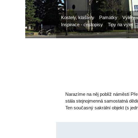
Kostely, kláštery
Památky
Výlety
Inspirace - cestopisy
Tipy na výlet
Narazíme na něj poblíž náměstí Přer
stála stejnojmenná samostatná dědin
Ten současný sakrální objekt (s je