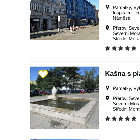
Památky, Výle
Inspirace - c
Náměstí
Přerov
,
Seve
Severní Mor
Střední Mora
Kašna s pl
Památky, Výle
Přerov
,
Seve
Severní Mor
Střední Mora