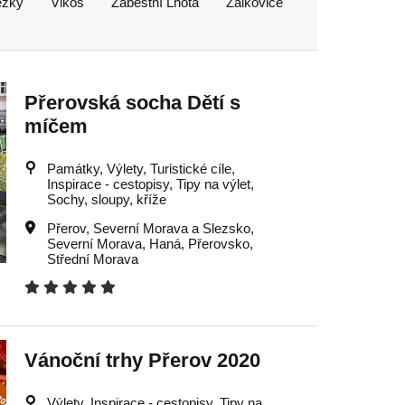
ěžky
Vlkoš
Zábeštní Lhota
Žalkovice
Přerovská socha Dětí s
míčem
Památky, Výlety, Turistické cíle,
Inspirace - cestopisy, Tipy na výlet,
Sochy, sloupy, kříže
Přerov
,
Severní Morava a Slezsko
,
Severní Morava
,
Haná
,
Přerovsko
,
Střední Morava
Vánoční trhy Přerov 2020
Výlety, Inspirace - cestopisy, Tipy na