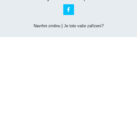

|
Navrhni změnu
Je toto vaše zařízení?