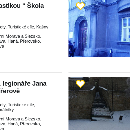
astikou " Škola
ty, Turistické cíle, Kašny
rní Morava a Slezsko
,
ava
,
Haná
,
Přerovsko
,
va
 legionáře Jana
Přerově
ty, Turistické cíle,
mátníky
rní Morava a Slezsko
,
ava
,
Haná
,
Přerovsko
,
va