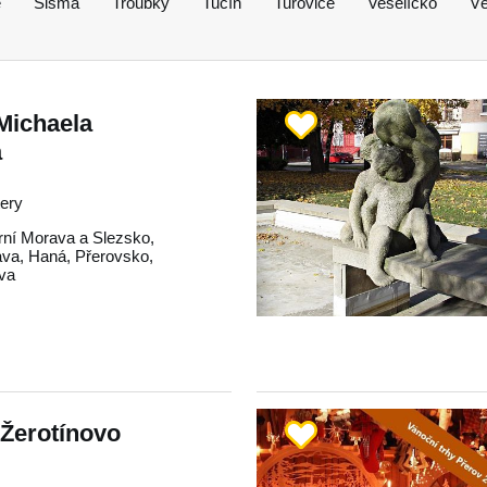
e
Šišma
Troubky
Tučín
Turovice
Veselíčko
V
Michaela
a
tery
rní Morava a Slezsko
,
ava
,
Haná
,
Přerovsko
,
va
Žerotínovo