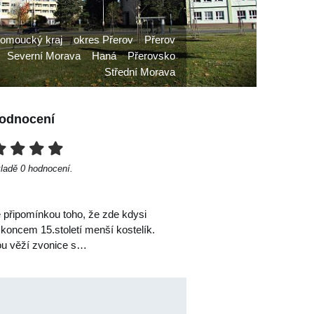
omoucký kraj
okres Přerov
Přerov
Severní Morava
Haná
Přerovsko
Střední Morava
odnocení
kladě
0
hodnocení.
e připomínkou toho, že zde kdysi
 koncem 15.století menší kostelík.
vou věží zvonice s…