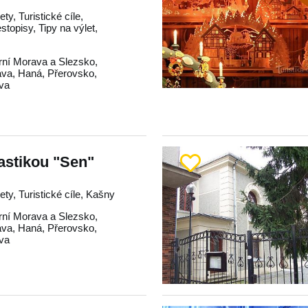
ty, Turistické cíle,
estopisy, Tipy na výlet,
rní Morava a Slezsko
,
ava
,
Haná
,
Přerovsko
,
va
astikou "Sen"
ty, Turistické cíle, Kašny
rní Morava a Slezsko
,
ava
,
Haná
,
Přerovsko
,
va