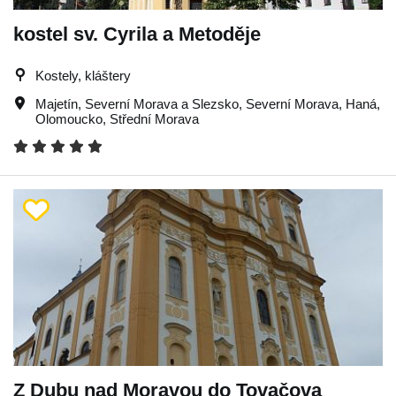
kostel sv. Cyrila a Metoděje
Kostely, kláštery
Majetín
,
Severní Morava a Slezsko
,
Severní Morava
,
Haná
,
Olomoucko
,
Střední Morava
Z Dubu nad Moravou do Tovačova