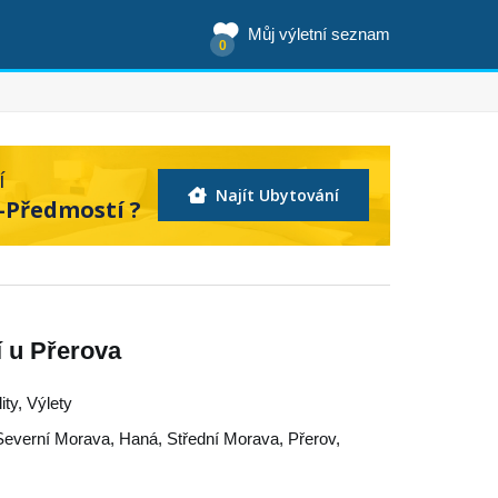
Můj výletní seznam
0
í
Najít Ubytování
I-Předmostí ?
 u Přerova
ity, Výlety
Severní Morava
,
Haná
,
Střední Morava
,
Přerov
,