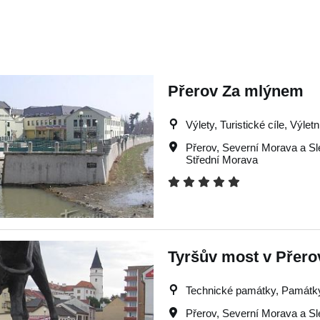
Přerov Za mlýnem
Výlety, Turistické cíle, Výlet
Přerov
,
Severní Morava a S
Střední Morava
Tyršův most v Přero
Technické památky, Památky, 
Přerov
,
Severní Morava a S