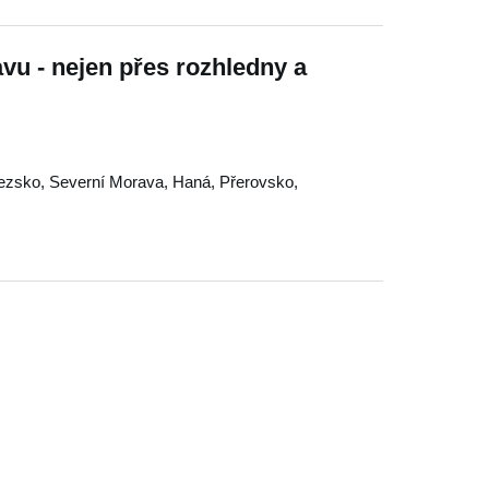
vu - nejen přes rozhledny a
lezsko
,
Severní Morava
,
Haná
,
Přerovsko
,