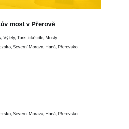
šův most v Přerově
Výlety, Turistické cíle, Mosty
lezsko
,
Severní Morava
,
Haná
,
Přerovsko
,
lezsko
,
Severní Morava
,
Haná
,
Přerovsko
,