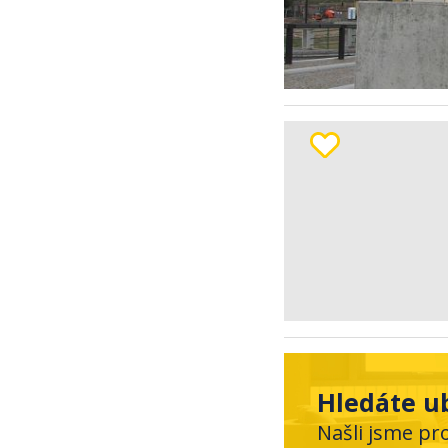
Hledáte ub
Našli jsme pr