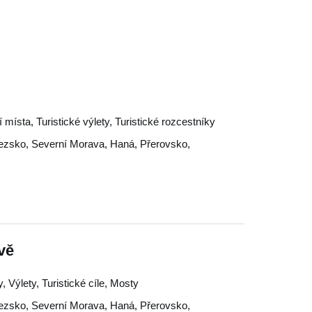
ní místa, Turistické výlety, Turistické rozcestníky
lezsko
,
Severní Morava
,
Haná
,
Přerovsko
,
vě
Výlety, Turistické cíle, Mosty
lezsko
,
Severní Morava
,
Haná
,
Přerovsko
,