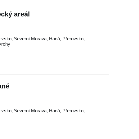
ecký areál
lezsko
,
Severní Morava
,
Haná
,
Přerovsko
,
vrchy
ané
lezsko
,
Severní Morava
,
Haná
,
Přerovsko
,