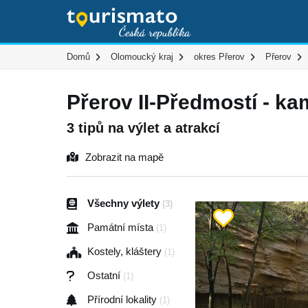
Domů
Olomoucký kraj
okres Přerov
Přerov
Přerov II-Předmostí - ka
3 tipů na výlet a atrakcí
Zobrazit na mapě
Všechny výlety
(3)
Památní místa
(1)
Kostely, kláštery
(1)
Ostatní
(1)
Přírodní lokality
(1)