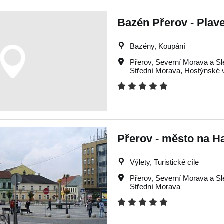
Bazén Přerov - Plav
Bazény, Koupání
Přerov
,
Severní Morava a S
Střední Morava
,
Hostýnské 
Přerov - město na H
Výlety, Turistické cíle
Přerov
,
Severní Morava a S
Střední Morava