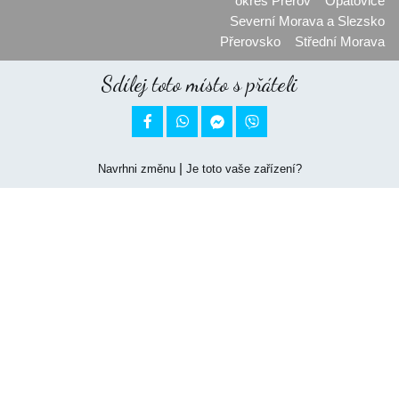
okres Přerov
Opatovice
Severní Morava a Slezsko
Přerovsko
Střední Morava
Sdílej toto místo s přáteli


|
Navrhni změnu
Je toto vaše zařízení?