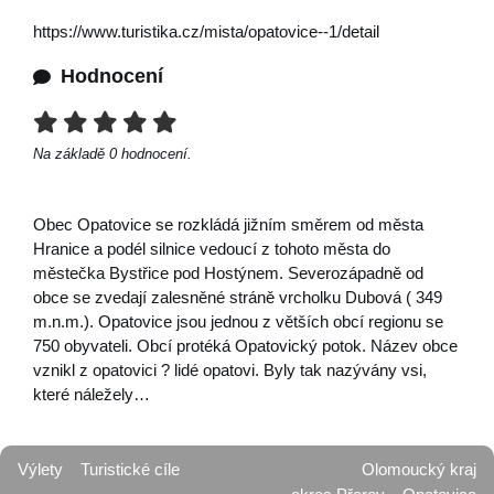
https://www.turistika.cz/mista/opatovice--1/detail
Hodnocení
Na základě
0
hodnocení.
Obec Opatovice se rozkládá jižním směrem od města
Hranice a podél silnice vedoucí z tohoto města do
městečka Bystřice pod Hostýnem. Severozápadně od
obce se zvedají zalesněné stráně vrcholku Dubová ( 349
m.n.m.). Opatovice jsou jednou z větších obcí regionu se
750 obyvateli. Obcí protéká Opatovický potok. Název obce
vznikl z opatovici ? lidé opatovi. Byly tak nazývány vsi,
které náležely…
Výlety
Turistické cíle
Olomoucký kraj