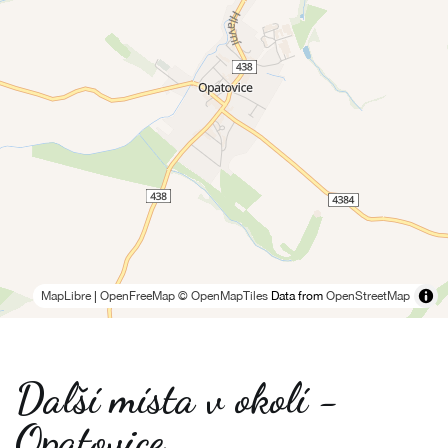
MapLibre
|
OpenFreeMap
© OpenMapTiles
Data from
OpenStreetMap
Další místa v okolí -
Opatovice