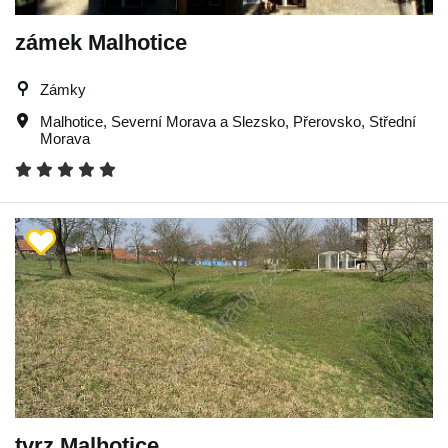
zámek Malhotice
Zámky
Malhotice
,
Severní Morava a Slezsko
,
Přerovsko
,
Střední
Morava
tvrz Malhotice