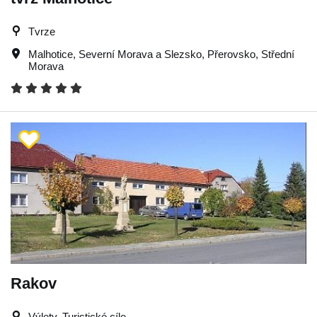
Tvrze
Malhotice
,
Severní Morava a Slezsko
,
Přerovsko
,
Střední
Morava
Rakov
Výlety, Turistické cíle