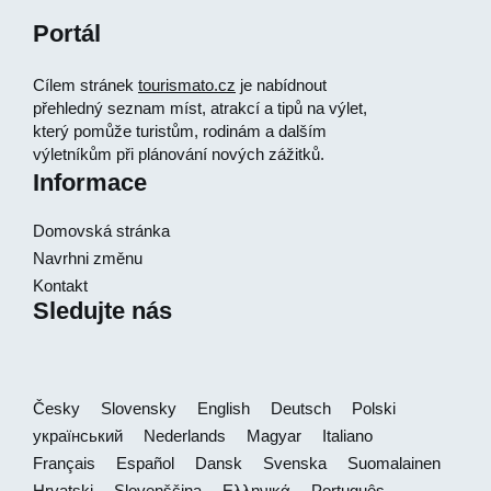
Portál
Cílem stránek
tourismato.cz
je nabídnout
přehledný seznam míst, atrakcí a tipů na výlet,
který pomůže turistům, rodinám a dalším
výletníkům při plánování nových zážitků.
Informace
Domovská stránka
Navrhni změnu
Kontakt
Sledujte nás
Česky
Slovensky
English
Deutsch
Polski
український
Nederlands
Magyar
Italiano
Français
Español
Dansk
Svenska
Suomalainen
Hrvatski
Slovenščina
Ελληνικά
Português