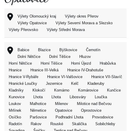
Výlety Olomoucký kraj
Výlety okres Přerov
Výlety Opatovice
Výlety Severní Morava a Slezsko
Výlety Přerovsko
Výlety Střední Morava
Babice
Blazice
Býškovice
Černotín
Dolní Nětčice
Dolní Těšice
Hluzov
Horní Nětčice
Horní Těšice
Horní Újezd
Hrabůvka
Hranice
Hranice III-Velká
Hranice IV-Drahotuše
Hranice V-Rybáře
Hranice VI-Valšovice
Hranice VII-Slavíč
Hranické Loučky
Jezernice
Kelč
Kladeruby
Kladníky
Klokočí
Komárno
Komárovice
Kunčice
Kunovice
Lhota
Lhota
Libosváry
Loučka
Loukov
Malhotice
Milenov
Milotice nad Bečvou
Mrlínek
Němetice
Opatovice
Oprostovice
Osíčko
Paršovice
Podhradní Lhota
Provodovice
Radotín
Rakov
Rouské
Skalička
Soběchleby
Sovadina
Špičky
Teplice nad Bečvou