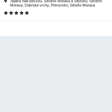
Teplice nad Bečvou
,
Severní Morava a Slezsko
,
Severní
Morava
,
Oderské vrchy
,
Přerovsko
,
Střední Morava