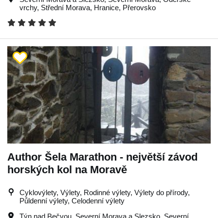
vrchy
,
Střední Morava
,
Hranice
,
Přerovsko
Author Šela Marathon - největší závod
horských kol na Moravě
Cyklovýlety, Výlety, Rodinné výlety, Výlety do přírody,
Půldenní výlety, Celodenní výlety
Týn nad Bečvou
,
Severní Morava a Slezsko
,
Severní