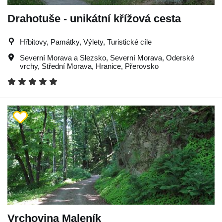
Drahotuše - unikátní křížová cesta
Hřbitovy, Památky, Výlety, Turistické cíle
Severní Morava a Slezsko
,
Severní Morava
,
Oderské
vrchy
,
Střední Morava
,
Hranice
,
Přerovsko
Vrchovina Maleník