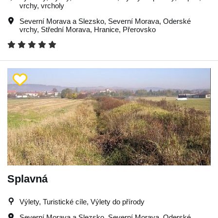
vrchy, vrcholy
Severní Morava a Slezsko
,
Severní Morava
,
Oderské
vrchy
,
Střední Morava
,
Hranice
,
Přerovsko
Splavná
Výlety, Turistické cíle, Výlety do přírody
Severní Morava a Slezsko
,
Severní Morava
,
Oderské