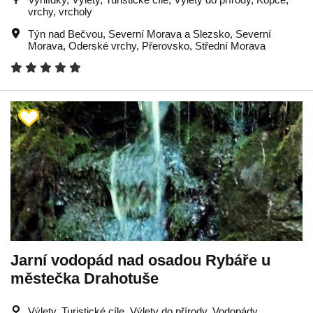
vrchy, vrcholy
Týn nad Bečvou
,
Severní Morava a Slezsko
,
Severní
Morava
,
Oderské vrchy
,
Přerovsko
,
Střední Morava
Jarní vodopád nad osadou Rybáře u
městečka Drahotuše
Výlety, Turistické cíle, Výlety do přírody, Vodopády