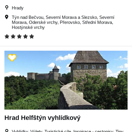
Hrady
Týn nad Bečvou
,
Severní Morava a Slezsko
,
Severní
Morava
,
Oderské vrchy
,
Přerovsko
,
Střední Morava
,
Hostýnské vrchy
Hrad Helfštýn vyhlídkový
Vyhlídky, Výlety, Turistické cíle, Inspirace - cestopisy, Tipy