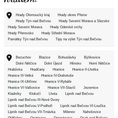
Hrady Olomoucký kraj
Hrady okres Přerov
Hrady Týn nad Bečvou
Hrady Severní Morava a Slezsko
Hrady Severní Morava
Hrady Oderské vrchy
Hrady Přerovsko
Hrady Střední Morava
Památky Týn nad Bečvou
Tipy na výlet Týn nad Bečvou
Bezuchov
Blazice
Bohuslávky
Býškovice
Dolní Nětčice
Dolní Újezd
Hlinsko
Horní Nětčice
Hrabůvka
Hradčany
Hranice
Hranice II-Lhotka
Hranice III-Velká
Hranice IV-Drahotuše
Hranice IX-Uhřínov
Hranice V-Rybáře
Hranice VI-Valšovice
Hranice VII-Slavíč
Jezernice
Kladníky
Klokočí
Lhota
Lipník nad Bečvou
Lipník nad Bečvou III-Nové Dvory
Lipník nad Bečvou V-Podhoří
Lipník nad Bečvou VI-Loučka
Lipník nad Bečvou VII-Trnávka
Milenov
Nahošovice
Oldřichov
Opatovice
Oprostovice
Osek nad Bečvou