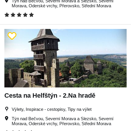
Týn nad Bečvou
,
Severní Morava a Slezsko
,
Severní
Morava
,
Oderské vrchy
,
Přerovsko
,
Střední Morava
Cesta na Helfštýn - 2.Na hradě
Výlety, Inspirace - cestopisy, Tipy na výlet
Týn nad Bečvou
,
Severní Morava a Slezsko
,
Severní
Morava
,
Oderské vrchy
,
Přerovsko
,
Střední Morava