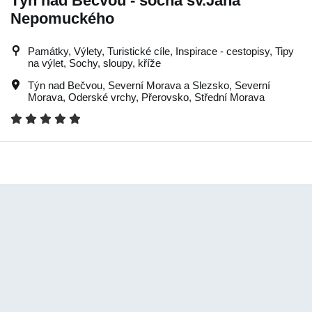
Týn nad Bečvou - socha sv.Jana
Nepomuckého
Památky, Výlety, Turistické cíle, Inspirace - cestopisy, Tipy
na výlet, Sochy, sloupy, kříže
Týn nad Bečvou
,
Severní Morava a Slezsko
,
Severní
Morava
,
Oderské vrchy
,
Přerovsko
,
Střední Morava