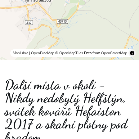
MapLibre
|
OpenFreeMap
© OpenMapTiles
Data from
OpenStreetMap
Další místa v okolí -
Nikdy nedobytý Helfštýn,
svátek kovářů Hefaiston
2017 a skalní plotny pod
hradem.