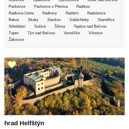
Paršovice
Pavlovice u Přerova
Radíkov
Radkova Lhota
Radkovy
Radotín
Radslavice
Rakov
Skoky
Slavkov
Soběchleby
Staměřice
Středolesí
Sušice
Šišma
Teplice nad Bečvou
Tupec
Týn nad Bečvou
Veselíčko
Vítonice
Žákovice
hrad Helfštýn