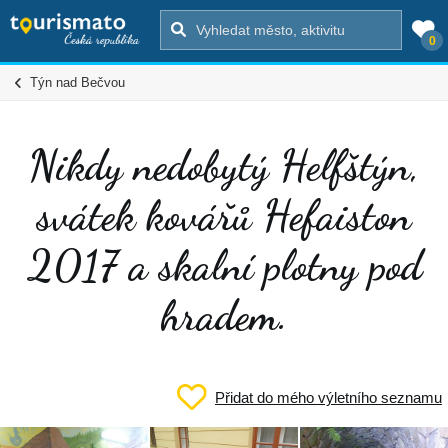
0
Týn nad Bečvou
Nikdy nedobytý Helfštýn,
svátek kovářů Hefaiston
2017 a skalní plotny pod
hradem.
Přidat do mého výletního seznamu