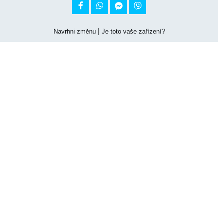


|
Navrhni změnu
Je toto vaše zařízení?