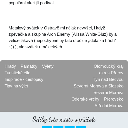
populární akci jít podívat….
Metalový svátek v Ostravě mi nějak nevyšel, i když
zpěvačka a skupina Arch Enemy (Alissa White-Gluz) byla
velice lákavá (nepochybně by tato dračice „stála za hřích“
:-)) ), ale svátek uměleckých…
Hrady
Památky
Výlety
Olomoucký kraj
Turistické cíle
okres Přerov
Inspirace - cestopisy
Týn nad Bečvou
Tipy na výlet
Severní Morava a Slezsko
Severní Morava
Oderské vrchy
Přerovsko
Střední Morava
Sdílej toto místo s přáteli