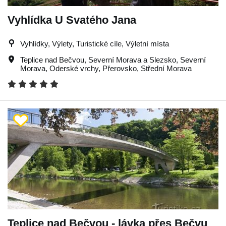
Vyhlídka U Svatého Jana
Vyhlídky, Výlety, Turistické cíle, Výletní místa
Teplice nad Bečvou
,
Severní Morava a Slezsko
,
Severní
Morava
,
Oderské vrchy
,
Přerovsko
,
Střední Morava
Teplice nad Bečvou - lávka přes Bečvu