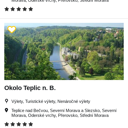
Morava
,
Oderské vrchy
,
Přerovsko
,
Střední Morava
Okolo Teplic n. B.
Výlety, Turistické výlety, Nenáročné výlety
Teplice nad Bečvou
,
Severní Morava a Slezsko
,
Severní
Morava
,
Oderské vrchy
,
Přerovsko
,
Střední Morava