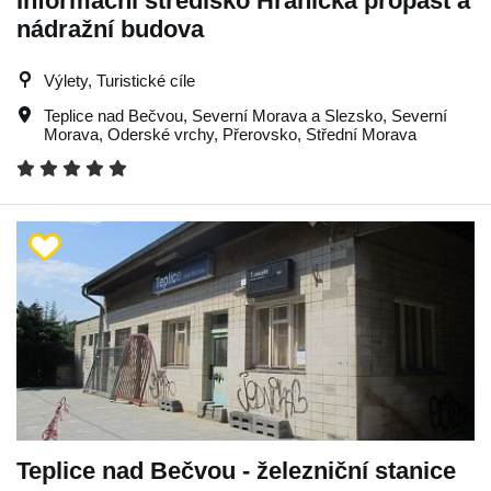
Informační středisko Hranická propast a
nádražní budova
Výlety, Turistické cíle
Teplice nad Bečvou
,
Severní Morava a Slezsko
,
Severní
Morava
,
Oderské vrchy
,
Přerovsko
,
Střední Morava
Teplice nad Bečvou - železniční stanice