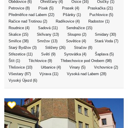
Obědovice (6)
Ohnišťany (4)
Osice (16)
Osičky (1)
Petrovice (8)
Písek (5)
Prasek (4)
Praskačka (21)
Předměřice nad Labem (22)
Pšánky (1)
Puchlovice (5)
Račice nad Trotinou (2)
Radíkovice (4)
Radostov (1)
Roudnice (4)
Sadová (11)
Sendražice (15)
Skalice (15)
Skřivany (13)
Sloupno (2)
Smidary (30)
Smiřice (38)
Smržov (13)
Sovětice (4)
Stará Voda (7)
Starý Bydžov (3)
Stěžery (26)
Stračov (8)
Střezetice (11)
Světí (9)
Syrovátka (4)
Šaplava (5)
Štít (1)
Těchlovice (9)
Třebechovice pod Orebem (98)
Třešovice (10)
Urbanice (4)
Vinary (5)
Vrchovnice (2)
Všestary (87)
Výrava (11)
Vysoká nad Labem (28)
Vysoký Újezd (6)