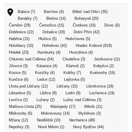
Babice (7)
Barchov (4)
Běleč nad Orlicí (35)
Benátky (7)
Blešno (14)
Boharyně (20)
Černilov (29)
Černožice (15)
Čistěves (19)
Divec (6)
Dobřenice (22)
Dohalice (18)
Dolní Přím (42)
Habřina (15)
Hlušice (5)
Hněvčeves (5)
Holohlavy (10)
Hořiněves (42)
Hradec Králové (919)
Hrádek (23)
Humburky (4)
Hvozdnice (4)
Chlumec nad Cidlinou (54)
Chudeřice (3)
Jeníkovice (11)
Jílovice (3)
Káranice (4)
Klamoš (2)
Kobylice (2)
Kosice (5)
Kosičky (4)
Králíky (7)
Kratonohy (16)
Kunčice (6)
Ledce (12)
Lejšovka (5)
Lhota pod Libčany (12)
Libčany (15)
Libníkovice (18)
Librantice (5)
Libřice (8)
Lodín (9)
Lochenice (19)
Lovčice (2)
Lužany (2)
Lužec nad Cidlinou (3)
Malšova Lhota (25)
Máslojedy (17)
Měník (11)
Mlékosrby (6)
Mokrovousy (14)
Myštěves (3)
Mžany (12)
Neděliště (10)
Nechanice (48)
Nepolisy (3)
Nové Město (1)
Nový Bydžov (44)