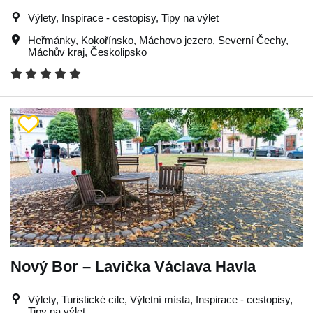
Výlety, Inspirace - cestopisy, Tipy na výlet
Heřmánky
,
Kokořínsko
,
Máchovo jezero
,
Severní Čechy
,
Máchův kraj
,
Českolipsko
Nový Bor – Lavička Václava Havla
Výlety, Turistické cíle, Výletní místa, Inspirace - cestopisy,
Tipy na výlet