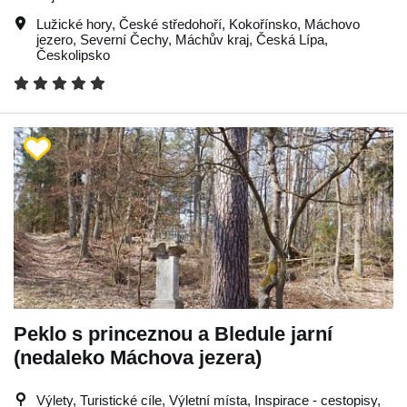
Lužické hory
,
České středohoří
,
Kokořínsko
,
Máchovo
jezero
,
Severní Čechy
,
Máchův kraj
,
Česká Lípa
,
Českolipsko
Peklo s princeznou a Bledule jarní
(nedaleko Máchova jezera)
Výlety, Turistické cíle, Výletní místa, Inspirace - cestopisy,