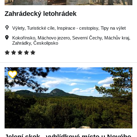
Zahrádecký letohrádek
Výlety, Turistické cíle, Inspirace - cestopisy, Tipy na výlet
Kokořínsko
,
Máchovo jezero
,
Severní Čechy
,
Máchův kraj
,
Zahrádky
,
Českolipsko
Jelení skok - vyhlídkové místo u Nového