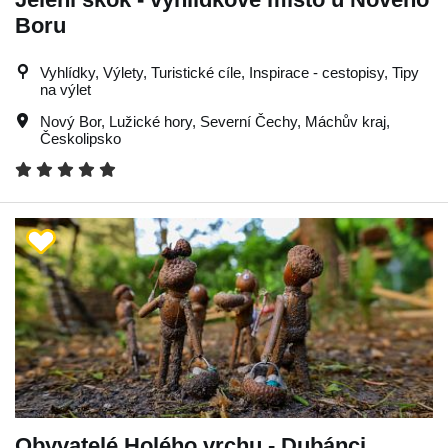
Boru
Vyhlídky, Výlety, Turistické cíle, Inspirace - cestopisy, Tipy
na výlet
Nový Bor
,
Lužické hory
,
Severní Čechy
,
Máchův kraj
,
Českolipsko
Obyvatelé Holého vrchu - Dubánci