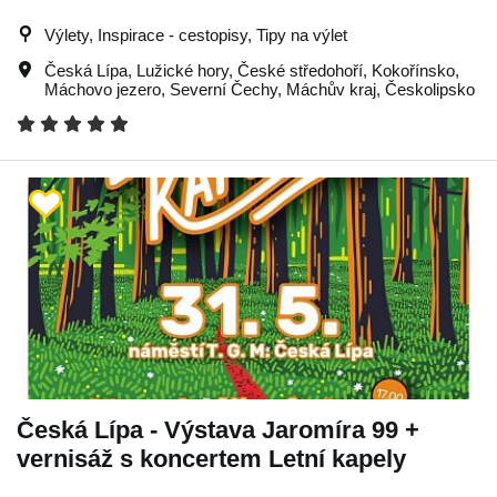
Výlety, Inspirace - cestopisy, Tipy na výlet
Česká Lípa
,
Lužické hory
,
České středohoří
,
Kokořínsko
,
Máchovo jezero
,
Severní Čechy
,
Máchův kraj
,
Českolipsko
Česká Lípa - Výstava Jaromíra 99 +
vernisáž s koncertem Letní kapely