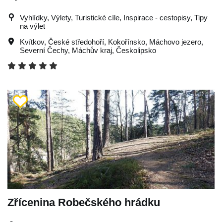
Vyhlídky, Výlety, Turistické cíle, Inspirace - cestopisy, Tipy
na výlet
Kvítkov
,
České středohoří
,
Kokořínsko
,
Máchovo jezero
,
Severní Čechy
,
Máchův kraj
,
Českolipsko
Zřícenina Robečského hrádku