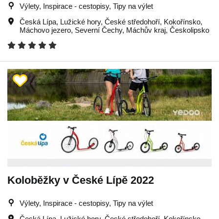
Výlety, Inspirace - cestopisy, Tipy na výlet
Česká Lípa
,
Lužické hory
,
České středohoří
,
Kokořínsko
,
Máchovo jezero
,
Severní Čechy
,
Máchův kraj
,
Českolipsko
Koloběžky v České Lípě 2022
Výlety, Inspirace - cestopisy, Tipy na výlet
Česká Lípa
,
Lužické hory
,
České středohoří
,
Kokořínsko
,