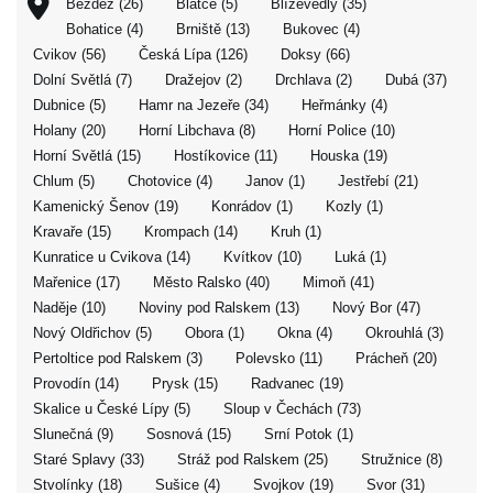
Bezděz (26)
Blatce (5)
Blíževedly (35)
Bohatice (4)
Brniště (13)
Bukovec (4)
Cvikov (56)
Česká Lípa (126)
Doksy (66)
Dolní Světlá (7)
Dražejov (2)
Drchlava (2)
Dubá (37)
Dubnice (5)
Hamr na Jezeře (34)
Heřmánky (4)
Holany (20)
Horní Libchava (8)
Horní Police (10)
Horní Světlá (15)
Hostíkovice (11)
Houska (19)
Chlum (5)
Chotovice (4)
Janov (1)
Jestřebí (21)
Kamenický Šenov (19)
Konrádov (1)
Kozly (1)
Kravaře (15)
Krompach (14)
Kruh (1)
Kunratice u Cvikova (14)
Kvítkov (10)
Luká (1)
Mařenice (17)
Město Ralsko (40)
Mimoň (41)
Naděje (10)
Noviny pod Ralskem (13)
Nový Bor (47)
Nový Oldřichov (5)
Obora (1)
Okna (4)
Okrouhlá (3)
Pertoltice pod Ralskem (3)
Polevsko (11)
Prácheň (20)
Provodín (14)
Prysk (15)
Radvanec (19)
Skalice u České Lípy (5)
Sloup v Čechách (73)
Slunečná (9)
Sosnová (15)
Srní Potok (1)
Staré Splavy (33)
Stráž pod Ralskem (25)
Stružnice (8)
Stvolínky (18)
Sušice (4)
Svojkov (19)
Svor (31)