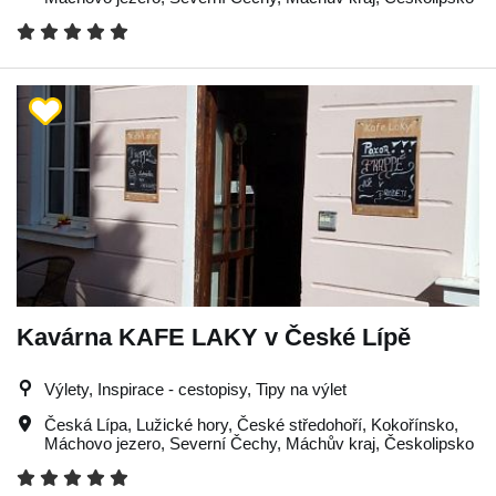
Kavárna KAFE LAKY v České Lípě
Výlety, Inspirace - cestopisy, Tipy na výlet
Česká Lípa
,
Lužické hory
,
České středohoří
,
Kokořínsko
,
Máchovo jezero
,
Severní Čechy
,
Máchův kraj
,
Českolipsko