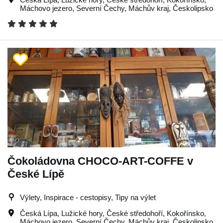
Máchovo jezero
,
Severní Čechy
,
Máchův kraj
,
Českolipsko
Čokoládovna CHOCO-ART-COFFE v
České Lípě
Výlety, Inspirace - cestopisy, Tipy na výlet
Česká Lípa
,
Lužické hory
,
České středohoří
,
Kokořínsko
,
Máchovo jezero
,
Severní Čechy
,
Máchův kraj
,
Českolipsko