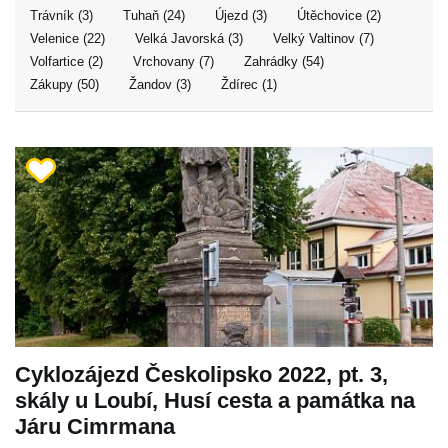
Trávník (3)
Tuhaň (24)
Újezd (3)
Útěchovice (2)
Velenice (22)
Velká Javorská (3)
Velký Valtinov (7)
Volfartice (2)
Vrchovany (7)
Zahrádky (54)
Zákupy (50)
Žandov (3)
Ždírec (1)
Cyklozájezd Českolipsko 2022, pt. 3,
skály u Loubí, Husí cesta a památka na
Járu Cimrmana