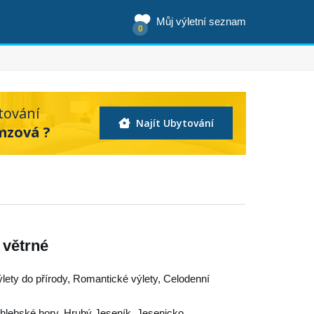
Můj výletní seznam
0
tování
Najít Ubytování
mzová ?
 větrné
ýlety do přírody, Romantické výlety, Celodenní
hlebské hory
,
Hrubý Jeseník
,
Jesenicko