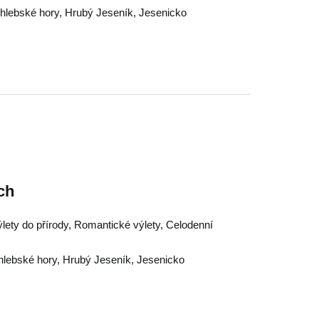
hlebské hory
,
Hrubý Jeseník
,
Jesenicko
ch
ýlety do přírody, Romantické výlety, Celodenní
lebské hory
,
Hrubý Jeseník
,
Jesenicko