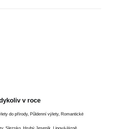
dykoliv v roce
ýlety do přírody, Půldenní výlety, Romantické
ry
,
Slezsko
,
Hrubý Jeseník
,
Lipová-lázně
,