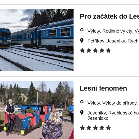
Pro začátek do Le
Výlety, Rodinné výlety, V
Petříkov
,
Jeseníky
,
Rychl
Lesní fenomén
Výlety, Výlety do přírody
Jeseníky
,
Rychlebské ho
Jesenicko