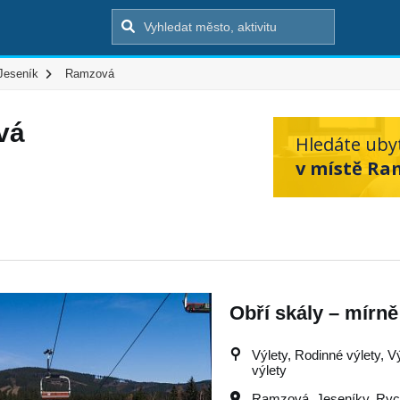
Jeseník
Ramzová
vá
Hledáte uby
v místě Ra
Obří skály – mírně
Výlety, Rodinné výlety, V
výlety
Ramzová
,
Jeseníky
,
Ryc