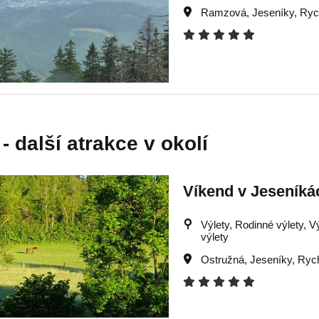
Ramzová
,
Jeseníky
,
Ryc
 další atrakce v okolí
Víkend v Jeseníká
Výlety, Rodinné výlety, V
výlety
Ostružná
,
Jeseníky
,
Rych