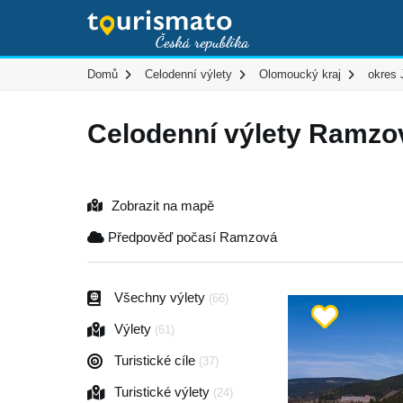
Domů
Celodenní výlety
Olomoucký kraj
okres 
Celodenní výlety Ramzo
Zobrazit na mapě
Předpověď počasí Ramzová
Všechny výlety
(66)
Výlety
(61)
Turistické cíle
(37)
Turistické výlety
(24)