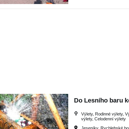
Do Lesního baru k
Výlety, Rodinné výlety, V
výlety, Celodenní výlety
Jeseníky
,
Rychlebské ho