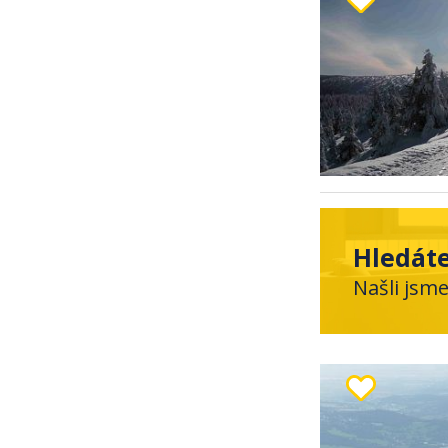
Hledáte
Našli jsm