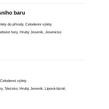
sního baru
ýlety do přírody, Celodenní výlety
ebské hory
,
Hrubý Jeseník
,
Jesenicko
, Celodenní výlety
ry
,
Slezsko
,
Hrubý Jeseník
,
Lipová-lázně
,