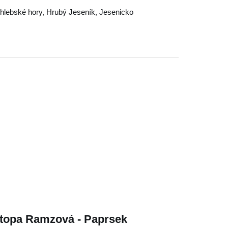
hlebské hory
,
Hrubý Jeseník
,
Jesenicko
stopa Ramzová - Paprsek