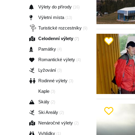
Výlety do přírody
(16)
Výletní místa
(13)
Turistické rozcestníky
(9)
Celodenní výlety
(7)
Památky
(4)
Romantické výlety
(4)
Lyžování
(3)
Rodinné výlety
(3)
Kaple
(3)
Skály
(2)
Ski Areály
(2)
Nenáročné výlety
(2)
Vyhlídky
(1)