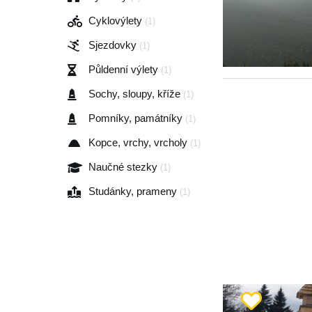
Cyklovýlety
(1)
Sjezdovky
(1)
Půldenní výlety
(1)
Sochy, sloupy, kříže
(1)
Pomníky, památníky
(1)
Kopce, vrchy, vrcholy
(1)
Naučné stezky
(1)
Studánky, prameny
(1)