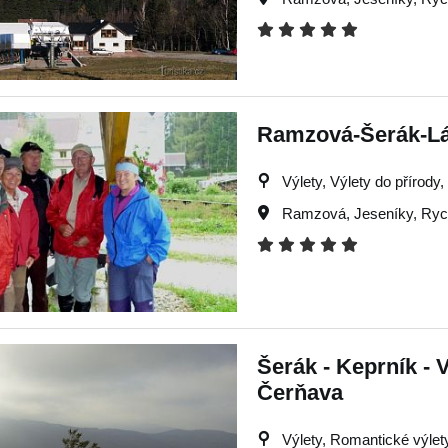
Ramzová-Šerák-Lá
Výlety, Výlety do přírody
Ramzová
,
Jeseníky
,
Ryc
Šerák - Keprník - 
Čerňava
Výlety, Romantické výlet