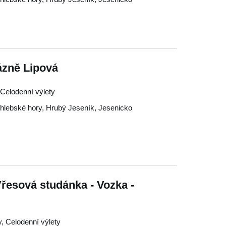
zně Lipová
, Celodenní výlety
hlebské hory
,
Hrubý Jeseník
,
Jesenicko
Vřesová studánka - Vozka -
y, Celodenní výlety