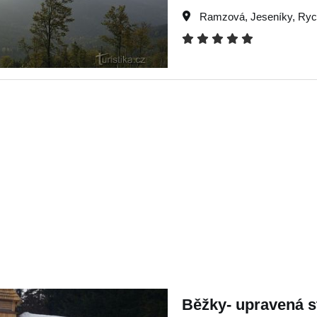
Ramzová
,
Jeseníky
,
Ryc
Běžky- upravená 