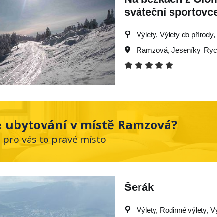
sváteční sportovc
Výlety, Výlety do přírody
Ramzová
,
Jeseníky
,
Ryc
 ubytování v místě Ramzová?
e pro vás to pravé místo
Šerák
Výlety, Rodinné výlety, V