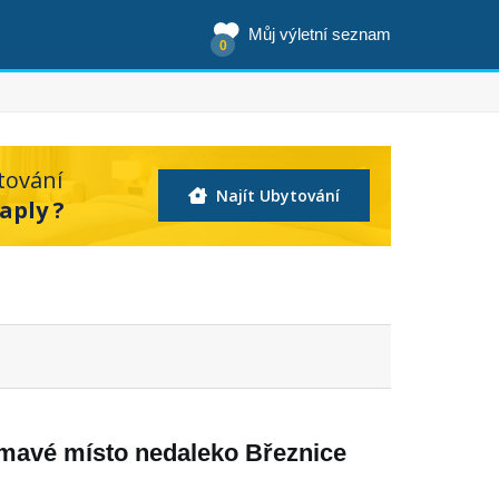
Můj výletní seznam
0
tování
Najít Ubytování
aply ?
ímavé místo nedaleko Březnice