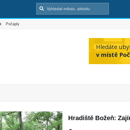
Počaply
Hledáte uby
v místě Poč
Hradiště Božeň: Zaj