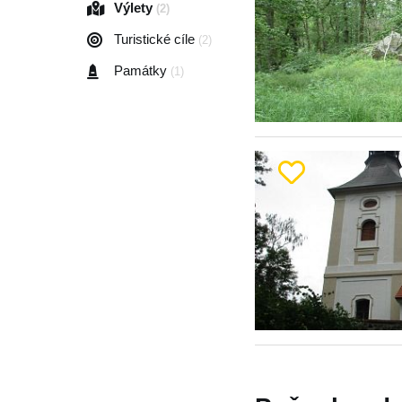
Výlety
(2)
Turistické cíle
(2)
Památky
(1)