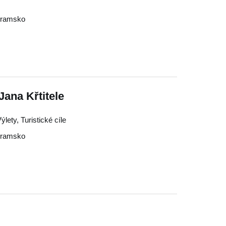
bramsko
 Jana Křtitele
lety, Turistické cíle
bramsko