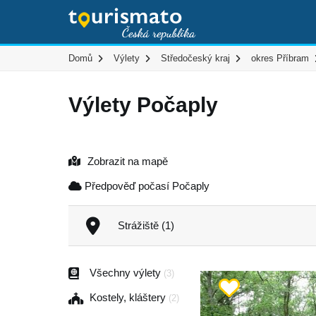
Domů
Výlety
Středočeský kraj
okres Příbram
Výlety Počaply
Zobrazit na mapě
Předpověď počasí Počaply
Strážiště (1)
Všechny výlety
(3)
Kostely, kláštery
(2)