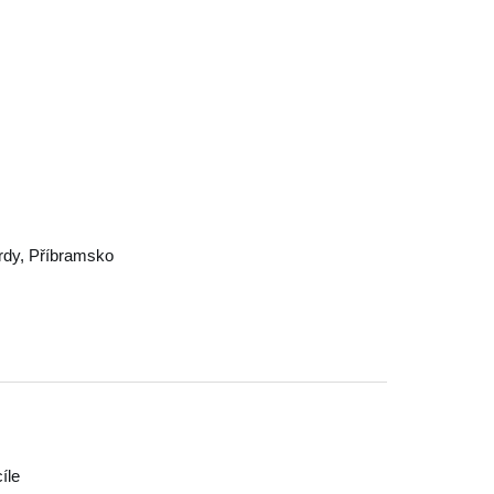
rdy
,
Příbramsko
cíle