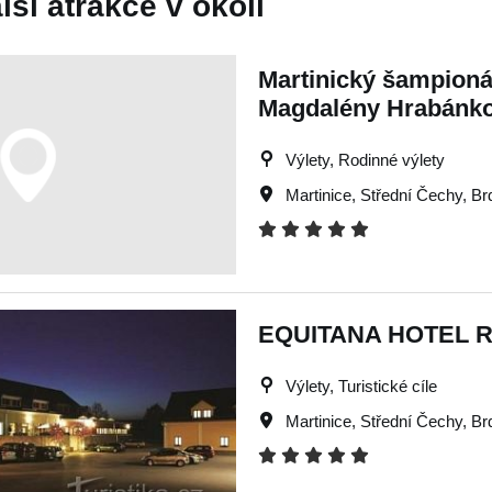
lší atrakce v okolí
Martinický šampioná
Magdalény Hrabánk
Výlety, Rodinné výlety
Martinice
,
Střední Čechy
,
Br
EQUITANA HOTEL 
Výlety, Turistické cíle
Martinice
,
Střední Čechy
,
Br