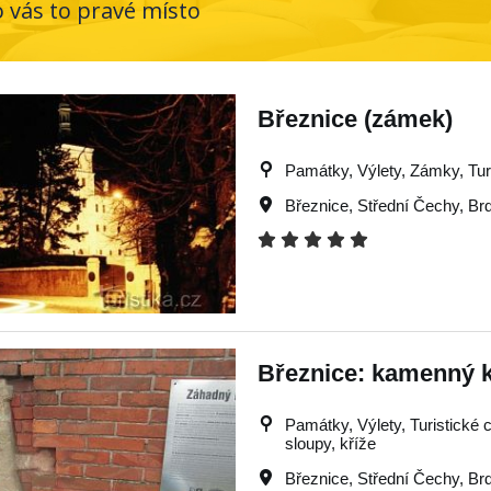
o vás to pravé místo
Březnice (zámek)
Památky, Výlety, Zámky, Turi
Březnice
,
Střední Čechy
,
Br
Březnice: kamenný kř
Památky, Výlety, Turistické c
sloupy, kříže
Březnice
,
Střední Čechy
,
Br