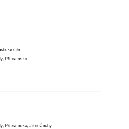
stické cíle
dy
,
Příbramsko
dy
,
Příbramsko
,
Jižní Čechy