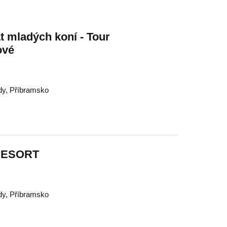
t mladých koní - Tour
ové
dy
,
Příbramsko
RESORT
dy
,
Příbramsko