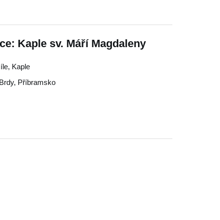
ce: Kaple sv. Máří Magdaleny
íle, Kaple
Brdy
,
Příbramsko