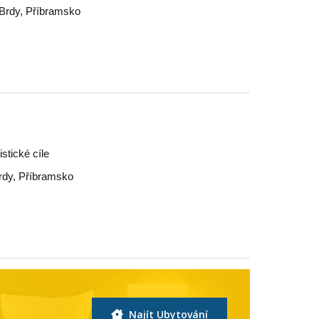
Brdy
,
Příbramsko
stické cíle
rdy
,
Příbramsko
Najít Ubytování