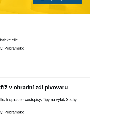
stické cíle
dy
,
Příbramsko
íž v ohradní zdi pivovaru
íle, Inspirace - cestopisy, Tipy na výlet, Sochy,
dy
,
Příbramsko