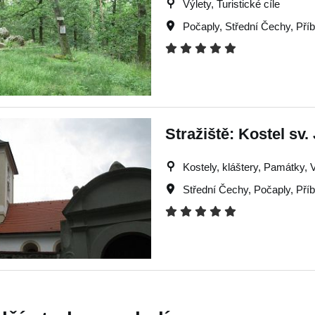
Výlety, Turistické cíle
Počaply
,
Střední Čechy
,
Pří
Stražiště: Kostel sv.
Kostely, kláštery, Památky, Vý
Střední Čechy
,
Počaply
,
Pří