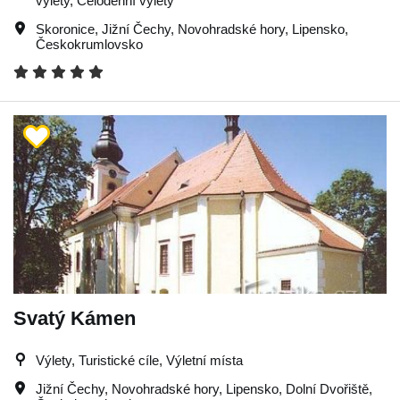
výlety, Celodenní výlety
Skoronice
,
Jižní Čechy
,
Novohradské hory
,
Lipensko
,
Českokrumlovsko
Svatý Kámen
Výlety, Turistické cíle, Výletní místa
Jižní Čechy
,
Novohradské hory
,
Lipensko
,
Dolní Dvořiště
,