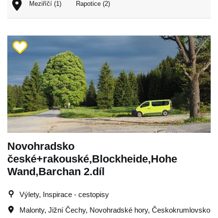
Meziříčí (1)
Rapotice (2)
Novohradsko
české+rakouské,Blockheide,Hohe
Wand,Barchan 2.díl
Výlety, Inspirace - cestopisy
Malonty
,
Jižní Čechy
,
Novohradské hory
,
Českokrumlovsko