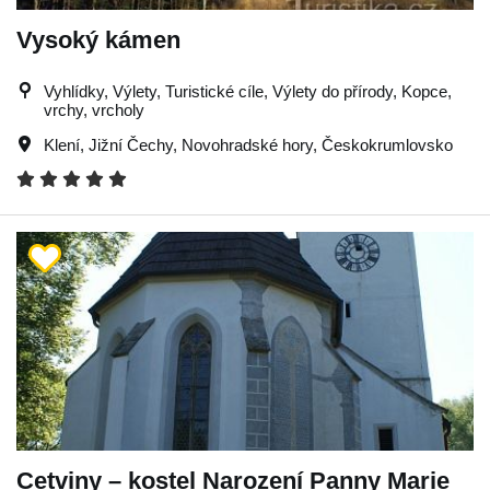
Vysoký kámen
Vyhlídky, Výlety, Turistické cíle, Výlety do přírody, Kopce,
vrchy, vrcholy
Klení
,
Jižní Čechy
,
Novohradské hory
,
Českokrumlovsko
Cetviny – kostel Narození Panny Marie