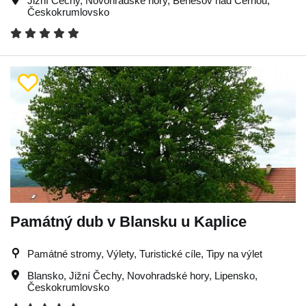
Jižní Čechy
,
Novohradské hory
,
Benešov nad Černou
,
Českokrumlovsko
Památný dub v Blansku u Kaplice
Památné stromy, Výlety, Turistické cíle, Tipy na výlet
Blansko
,
Jižní Čechy
,
Novohradské hory
,
Lipensko
,
Českokrumlovsko