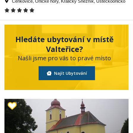
Čenkovice
,
Orlické hory
,
Králický Sněžník
,
Ústeckoorlicko
Hledáte ubytování v místě
Valteřice?
Našli jsme pro vás to pravé místo
Najít Ubytování