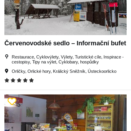
Červenovodské sedlo – Informační bufet
Restaurace, Cyklovýlety, Výlety, Turistické cíle, Inspirace -
cestopisy, Tipy na výlet, Cyklobary, hospůdky
Orličky
,
Orlické hory
,
Králický Sněžník
,
Ústeckoorlicko