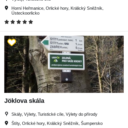
Horní Heřmanice
,
Orlické hory
,
Králický Sněžník
,
Ústeckoorlicko
Jöklova skála
Skály, Výlety, Turistické cíle, Výlety do přírody
Štíty
,
Orlické hory
,
Králický Sněžník
,
Šumpersko