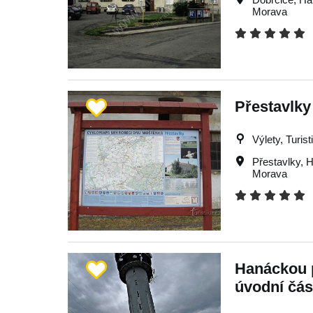
Morava
Přestavlky
Výlety, Turist
Přestavlky
,
H
Morava
Hanáckou 
úvodní čás