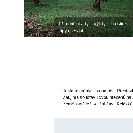
Přírodní lokality
Výlety
Turistické c
Tipy na výlet
Tento rozsáhlý les nad obcí Přestavl
Zaujímá soustavu dvou hřebenů na s
Zeměpisně leží v jižní části Kelč