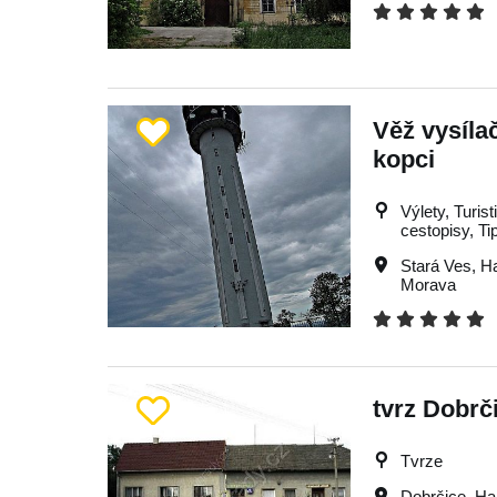
Věž vysíla
kopci
Výlety, Turist
cestopisy, Ti
Stará Ves
,
H
Morava
tvrz Dobrč
Tvrze
Dobrčice
,
Ha