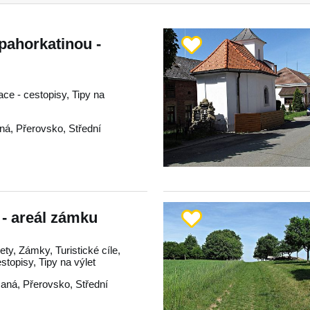
pahorkatinou -
race - cestopisy, Tipy na
ná
,
Přerovsko
,
Střední
 - areál zámku
ty, Zámky, Turistické cíle,
estopisy, Tipy na výlet
aná
,
Přerovsko
,
Střední