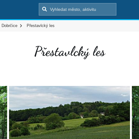
Dobrčice
Přestavlcký les
Přestavlcký les