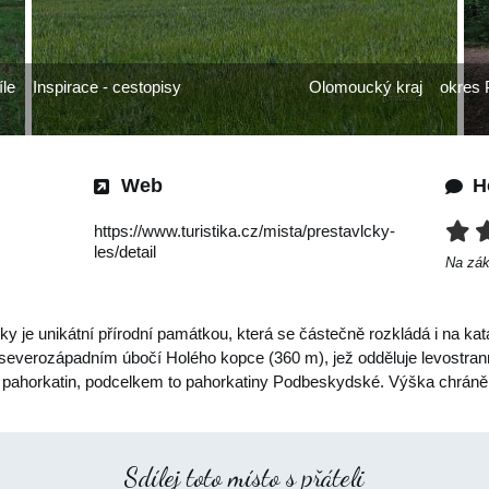
íle
Inspirace - cestopisy
Olomoucký kraj
okres 
Web
H
https://www.turistika.cz/mista/prestavlcky-
les/detail
Na zá
ky je unikátní přírodní památkou, která se částečně rozkládá i na ka
everozápadním úbočí Holého kopce (360 m), jež odděluje levostran
ské pahorkatin, podcelkem to pahorkatiny Podbeskydské. Výška chrá
Sdílej toto místo s přáteli