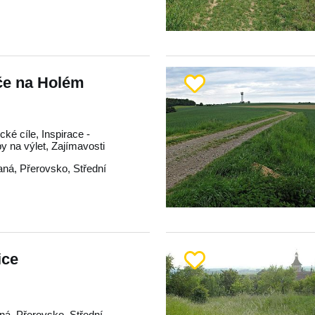
če na Holém
ické cíle, Inspirace -
py na výlet, Zajímavosti
aná
,
Přerovsko
,
Střední
ice
ná
,
Přerovsko
,
Střední