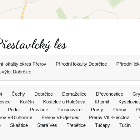
řestavlcký les
ní lokality okres Přerov
Přírodní lokality Dobrčice
Přírodní lo
a výlet Dobrčice
t
Čechy
Dobrčice
Domaželice
Dřevohostice
Gr
lovice
Količín
Kostelec u Holešova
Křtomil
Kyselovic
Podolí
Pravčice
Prusinovice
Prusy
Přerov
Př
rov V-Dluhonice
Přerov VI-Újezdec
Přerov VIII-Henčlov
e
Skaštice
Stará Ves
Třebětice
Tučapy
Tučín