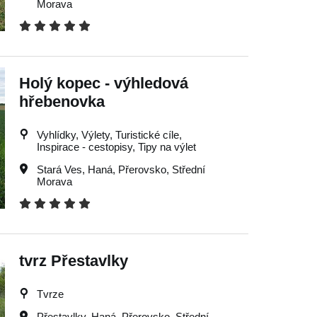
Morava
Holý kopec - výhledová
hřebenovka
Vyhlídky, Výlety, Turistické cíle,
Inspirace - cestopisy, Tipy na výlet
Stará Ves
,
Haná
,
Přerovsko
,
Střední
Morava
tvrz Přestavlky
Tvrze
Přestavlky
,
Haná
,
Přerovsko
,
Střední