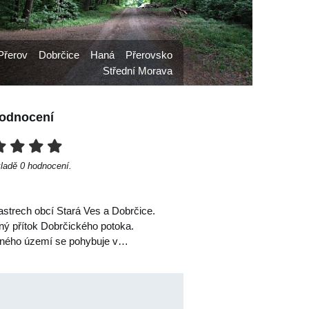
Přerov
Dobrčice
Haná
Přerovsko
Střední Morava
odnocení
kladě
0
hodnocení.
tastrech obcí Stará Ves a Dobrčice.
ný přítok Dobrčického potoka.
něného území se pohybuje v…