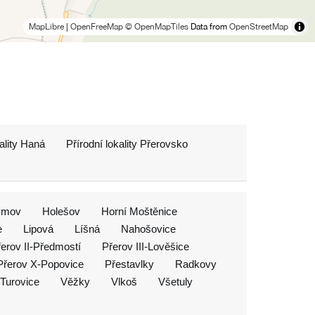
MapLibre
|
OpenFreeMap
© OpenMapTiles
Data from
OpenStreetMap
kality Haná
Přírodní lokality Přerovsko
ymov
Holešov
Horní Moštěnice
e
Lipová
Líšná
Nahošovice
erov II-Předmostí
Přerov III-Lověšice
Přerov X-Popovice
Přestavlky
Radkovy
Turovice
Věžky
Vlkoš
Všetuly