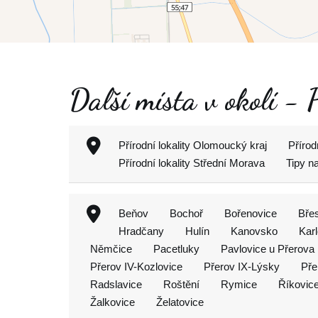
Další místa v okolí - P
Přírodní lokality Olomoucký kraj
Přírod
Přírodní lokality Střední Morava
Tipy n
Beňov
Bochoř
Bořenovice
Břes
Hradčany
Hulín
Kanovsko
Kar
Němčice
Pacetluky
Pavlovice u Přerova
Přerov IV-Kozlovice
Přerov IX-Lýsky
Pře
Radslavice
Roštění
Rymice
Říkovic
Žalkovice
Želatovice