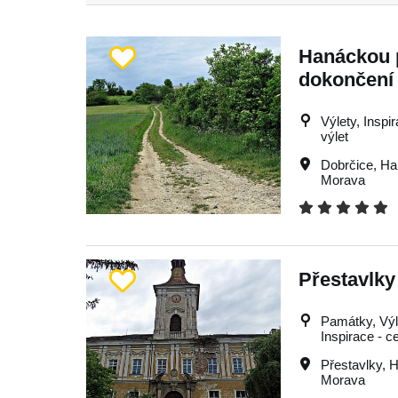
Hanáckou 
dokončení
Výlety, Inspi
výlet
Dobrčice
,
Ha
Morava
Přestavlky
Památky, Výle
Inspirace - c
Přestavlky
,
H
Morava