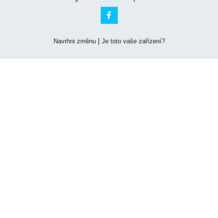

|
Navrhni změnu
Je toto vaše zařízení?