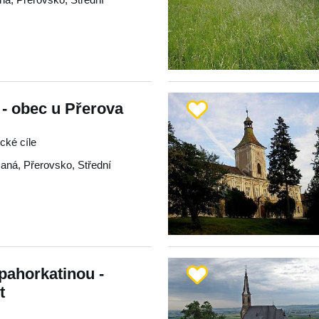
 - obec u Přerova
ické cíle
aná
,
Přerovsko
,
Střední
pahorkatinou -
t