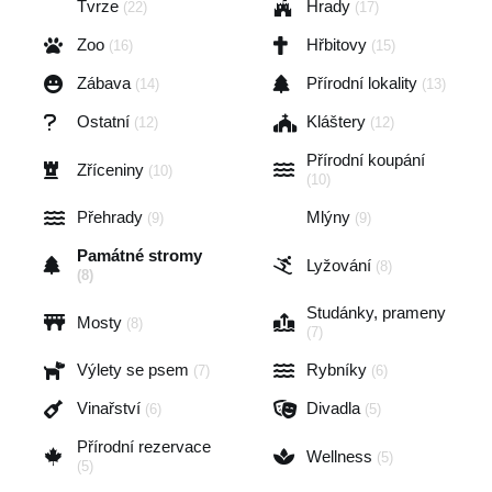
Tvrze
Hrady
(22)
(17)
Zoo
Hřbitovy
(16)
(15)
Zábava
Přírodní lokality
(14)
(13)
Ostatní
Kláštery
(12)
(12)
Přírodní koupání
Zříceniny
(10)
(10)
Přehrady
Mlýny
(9)
(9)
Památné stromy
Lyžování
(8)
(8)
Studánky, prameny
Mosty
(8)
(7)
Výlety se psem
Rybníky
(7)
(6)
Vinařství
Divadla
(6)
(5)
Přírodní rezervace
Wellness
(5)
(5)