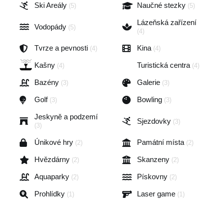
Ski Areály
Naučné stezky
(5)
(5)
Lázeňská zařízení
Vodopády
(5)
(4)
Tvrze a pevnosti
Kina
(4)
(4)
Kašny
Turistická centra
(4)
(4)
Bazény
Galerie
(3)
(3)
Golf
Bowling
(3)
(3)
Jeskyně a podzemí
Sjezdovky
(3)
(3)
Únikové hry
Památní místa
(2)
(2)
Hvězdárny
Skanzeny
(2)
(2)
Aquaparky
Pískovny
(2)
(2)
Prohlídky
Laser game
(1)
(1)