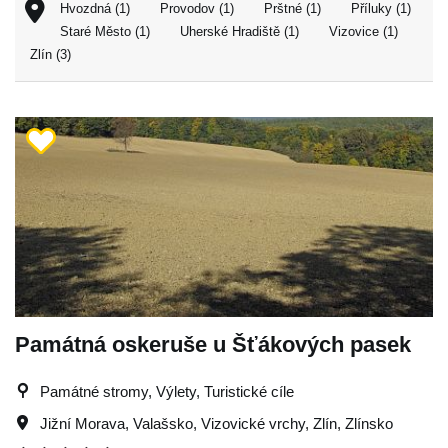
Hvozdná (1)
Provodov (1)
Prštné (1)
Příluky (1)
Staré Město (1)
Uherské Hradiště (1)
Vizovice (1)
Zlín (3)
Památná oskeruše u Šťákových pasek
Památné stromy, Výlety, Turistické cíle
Jižní Morava
,
Valašsko
,
Vizovické vrchy
,
Zlín
,
Zlínsko