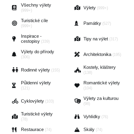
Všechny výlety
Výlety
(999+)
(999+)
Turistické cíle
Památky
(527)
(999+)
Inspirace -
Tipy na výlet
(317)
cestopisy
(339)
Výlety do přírody
Architektonika
(195)
(306)
Kostely, kláštery
Rodinné výlety
(155)
(138)
Půldenní výlety
Romantické výlety
(121)
(104)
Výlety za kulturou
Cyklovýlety
(103)
(98)
Turistické výlety
Vyhlídky
(76)
(78)
Restaurace
Skály
(74)
(74)