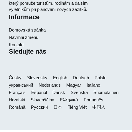
který pomůže turistům, rodinám a dalším
výletníkům při plánování nových zážitků.
Informace
Domovská stránka
Navrhni změnu
Kontakt
Sledujte nás
Česky
Slovensky
English
Deutsch
Polski
український
Nederlands
Magyar
Italiano
Français
Español
Dansk
Svenska
Suomalainen
Hrvatski
Slovenščina
Ελληνικά
Português
Română
Русский
日本
Tiếng Việt
中国人