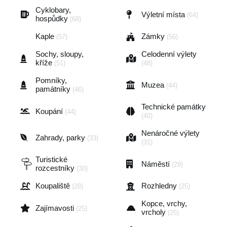
Cyklobary,
Výletní místa
(64)
hospůdky
(68)
Kaple
Zámky
(57)
(56)
Sochy, sloupy,
Celodenní výlety
kříže
(51)
(48)
Pomníky,
Muzea
(44)
památníky
(46)
Technické památky
Koupání
(44)
(40)
Nenáročné výlety
Zahrady, parky
(33)
(31)
Turistické
Náměstí
(29)
rozcestníky
(30)
Koupaliště
Rozhledny
(28)
(25)
Kopce, vrchy,
Zajímavosti
(25)
vrcholy
(25)