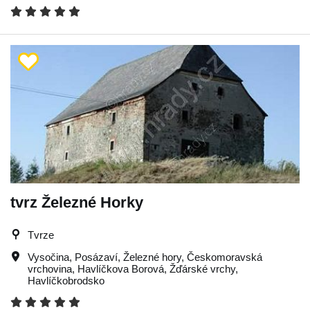
tvrz Železné Horky
Tvrze
Vysočina
,
Posázaví
,
Železné hory
,
Českomoravská
vrchovina
,
Havlíčkova Borová
,
Žďárské vrchy
,
Havlíčkobrodsko