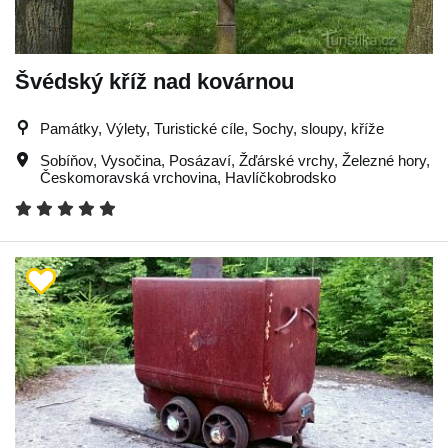
Švédský kříž nad kovárnou
Památky, Výlety, Turistické cíle, Sochy, sloupy, kříže
Sobíňov
,
Vysočina
,
Posázaví
,
Žďárské vrchy
,
Železné hory
,
Českomoravská vrchovina
,
Havlíčkobrodsko