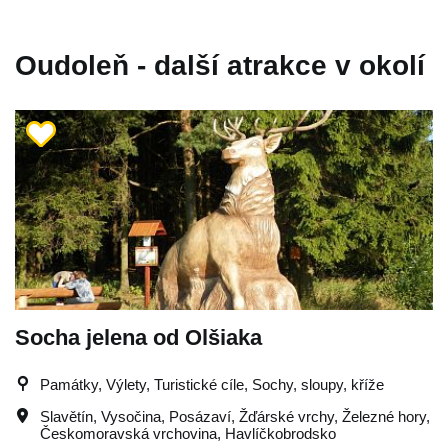
Oudoleň - další atrakce v okolí
Socha jelena od Olšiaka
Památky, Výlety, Turistické cíle, Sochy, sloupy, kříže
Slavětín
,
Vysočina
,
Posázaví
,
Žďárské vrchy
,
Železné hory
,
Českomoravská vrchovina
,
Havlíčkobrodsko