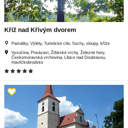
Kříž nad Křivým dvorem
Památky, Výlety, Turistické cíle, Sochy, sloupy, kříže
Vysočina
,
Posázaví
,
Žďárské vrchy
,
Železné hory
,
Českomoravská vrchovina
,
Libice nad Doubravou
,
Havlíčkobrodsko