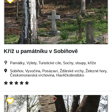
Kříž u památníku v Sobíňově
Památky, Výlety, Turistické cíle, Sochy, sloupy, kříže
Sobíňov
,
Vysočina
,
Posázaví
,
Žďárské vrchy
,
Železné hory
,
Českomoravská vrchovina
,
Havlíčkobrodsko