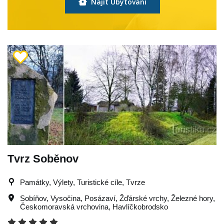
Najít Ubytování
Tvrz Soběnov
Památky, Výlety, Turistické cíle, Tvrze
Sobíňov
,
Vysočina
,
Posázaví
,
Žďárské vrchy
,
Železné hory
,
Českomoravská vrchovina
,
Havlíčkobrodsko