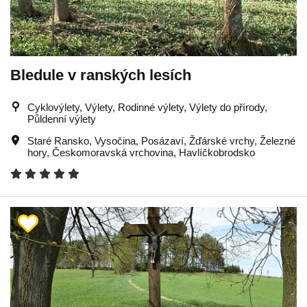
Bledule v ranských lesích
Cyklovýlety, Výlety, Rodinné výlety, Výlety do přírody,
Půldenní výlety
Staré Ransko
,
Vysočina
,
Posázaví
,
Žďárské vrchy
,
Železné
hory
,
Českomoravská vrchovina
,
Havlíčkobrodsko