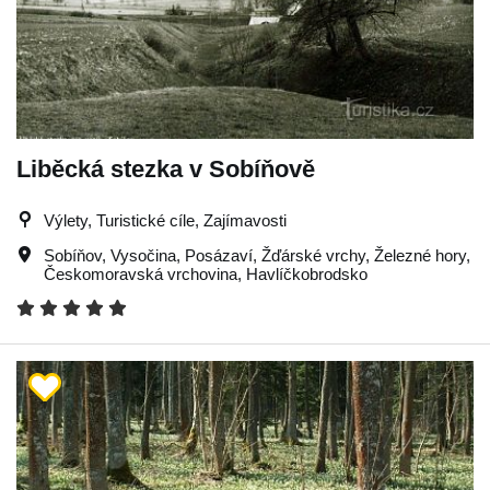
Liběcká stezka v Sobíňově
Výlety, Turistické cíle, Zajímavosti
Sobíňov
,
Vysočina
,
Posázaví
,
Žďárské vrchy
,
Železné hory
,
Českomoravská vrchovina
,
Havlíčkobrodsko