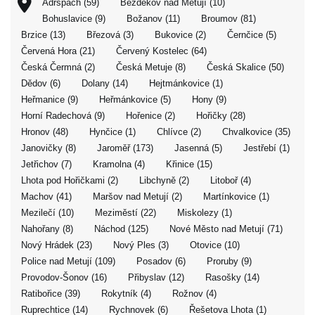
Adršpach (59)
Bezděkov nad Metují (10)
Bohuslavice (9)
Božanov (11)
Broumov (81)
Brzice (13)
Březová (3)
Bukovice (2)
Černčice (5)
Červená Hora (21)
Červený Kostelec (64)
Česká Čermná (2)
Česká Metuje (8)
Česká Skalice (50)
Dědov (6)
Dolany (14)
Hejtmánkovice (1)
Heřmanice (9)
Heřmánkovice (5)
Hony (9)
Horní Radechová (9)
Hořenice (2)
Hořičky (28)
Hronov (48)
Hynčice (1)
Chlívce (2)
Chvalkovice (35)
Janovičky (8)
Jaroměř (173)
Jasenná (5)
Jestřebí (1)
Jetřichov (7)
Kramolna (4)
Křinice (15)
Lhota pod Hořičkami (2)
Libchyně (2)
Litoboř (4)
Machov (41)
Maršov nad Metují (2)
Martínkovice (1)
Mezilečí (10)
Meziměstí (22)
Miskolezy (1)
Nahořany (8)
Náchod (125)
Nové Město nad Metují (71)
Nový Hrádek (23)
Nový Ples (3)
Otovice (10)
Police nad Metují (109)
Posadov (6)
Proruby (9)
Provodov-Šonov (16)
Přibyslav (12)
Rasošky (14)
Ratibořice (39)
Rokytník (4)
Rožnov (4)
Ruprechtice (14)
Rychnovek (6)
Řešetova Lhota (1)