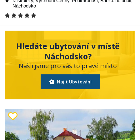
Miskolezy
,
Východní Čechy
,
Podkrkonoší
,
Babiččino údolí
,
Náchodsko
Hledáte ubytování v místě
Náchodsko?
Našli jsme pro vás to pravé místo
Najít Ubytování