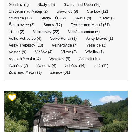
Sendraž (9)
Skály (35)
Slatina nad Úpou (16)
Slavětín nad Metují (2)
Slavoňov (9)
Stárkov (12)
Studnice (12)
Suchý Důl (32)
Světlá (4)
Šeřeč (2)
Šestajovice (3)
Šonov (12)
Teplice nad Metují (51)
Třtice (2)
Velichovky (22)
Velká Jesenice (6)
Velké Petrovice (4)
Velké Poříčí (1)
Velký Dřevíč (1)
Velký Třebešov (10)
Vernéřovice (7)
Veselice (3)
Vestec (9)
Vižňov (4)
Vlkov (3)
Všeliby (1)
Vysoká Srbská (4)
Vysokov (6)
Zábrodí (10)
Zaloňov (7)
Závrchy (4)
Zdoňov (14)
Zlíč (11)
Žďár nad Metují (1)
Žernov (31)