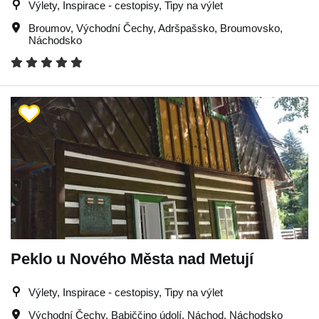
Výlety, Inspirace - cestopisy, Tipy na výlet
Broumov
,
Východní Čechy
,
Adršpašsko
,
Broumovsko
,
Náchodsko
Peklo u Nového Města nad Metují
Výlety, Inspirace - cestopisy, Tipy na výlet
Východní Čechy
,
Babiččino údolí
,
Náchod
,
Náchodsko