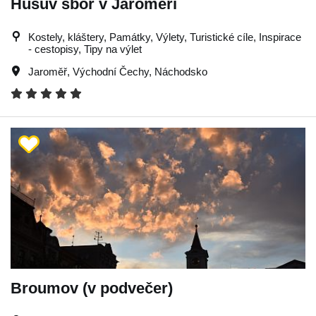
Husův sbor v Jaroměři
Kostely, kláštery, Památky, Výlety, Turistické cíle, Inspirace
- cestopisy, Tipy na výlet
Jaroměř
,
Východní Čechy
,
Náchodsko
Broumov (v podvečer)