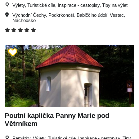
Výlety, Turistické cíle, Inspirace - cestopisy, Tipy na výlet
Východní Čechy
,
Podkrkonoší
,
Babiččino údolí
,
Vestec
,
Náchodsko
Poutní kaplička Panny Marie pod
Větrníkem
Památky, Výlety, Turistické cíle, Inspirace - cestopisy, Tipy