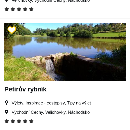
Velichovky
,
Východní Čechy
,
Náchodsko
Petirův rybník
Výlety, Inspirace - cestopisy, Tipy na výlet
Východní Čechy
,
Velichovky
,
Náchodsko