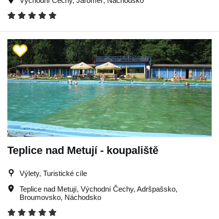
Východní Čechy
,
Jaroměř
,
Náchodsko
Teplice nad Metují - koupaliště
Výlety, Turistické cíle
Teplice nad Metují
,
Východní Čechy
,
Adršpašsko
,
Broumovsko
,
Náchodsko