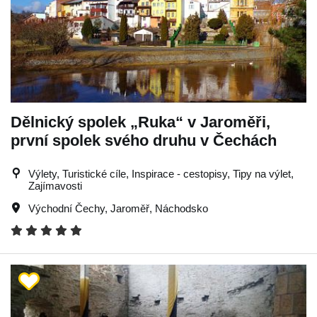
Dělnický spolek „Ruka“ v Jaroměři,
první spolek svého druhu v Čechách
Výlety, Turistické cíle, Inspirace - cestopisy, Tipy na výlet,
Zajímavosti
Východní Čechy
,
Jaroměř
,
Náchodsko