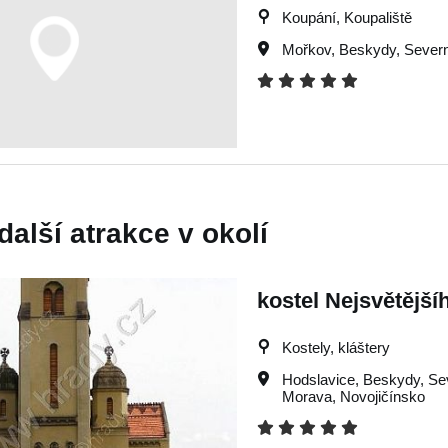
Koupání, Koupaliště
Mořkov
,
Beskydy
,
Severn
další atrakce v okolí
kostel Nejsvětější
Kostely, kláštery
Hodslavice
,
Beskydy
,
Se
Morava
,
Novojičínsko