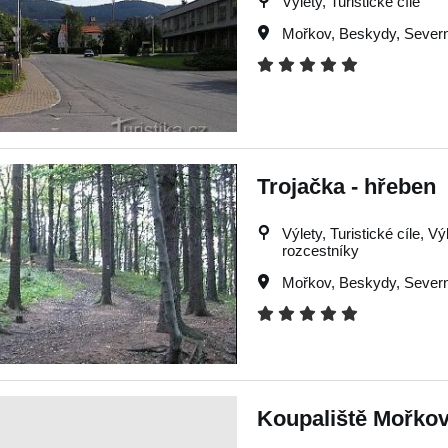
Výlety, Turistické cíle
Mořkov
,
Beskydy
,
Severn
Trojačka - hřeben
Výlety, Turistické cíle, Vý
rozcestníky
Mořkov
,
Beskydy
,
Severn
Koupaliště Mořko