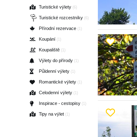
Turistické výlety
(6)
Turistické rozcestníky
(6)
Přírodní rezervace
(1)
Koupání
(1)
Koupaliště
(1)
Výlety do přírody
(1)
Půldenní výlety
(1)
Romantické výlety
(1)
Celodenní výlety
(1)
Inspirace - cestopisy
(1)
Tipy na výlet
(1)