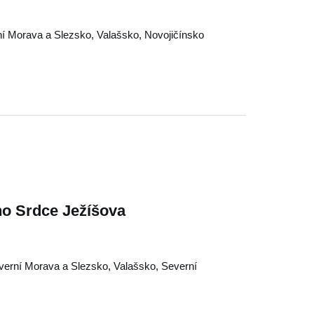
í Morava a Slezsko
,
Valašsko
,
Novojičínsko
ho Srdce Ježíšova
verní Morava a Slezsko
,
Valašsko
,
Severní