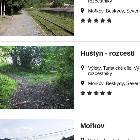
rozcestníky
Mořkov
,
Beskydy
,
Severn
Huštýn - rozcestí
Výlety, Turistické cíle, Vý
rozcestníky
Mořkov
,
Beskydy
,
Severn
Mořkov