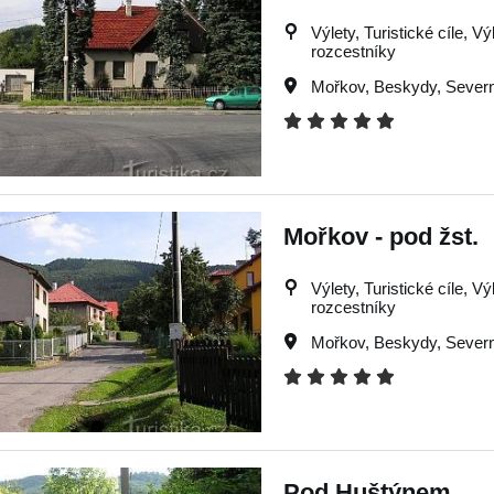
Výlety, Turistické cíle, Vý
rozcestníky
Mořkov
,
Beskydy
,
Severn
Mořkov - pod žst.
Výlety, Turistické cíle, Vý
rozcestníky
Mořkov
,
Beskydy
,
Severn
Pod Huštýnem