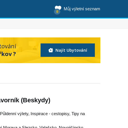
Můj výletní seznam
0
tování
Najít Ubytování
řkov ?
avorník (Beskydy)
 Půldenní výlety, Inspirace - cestopisy, Tipy na
í Morava a Slezsko
,
Valašsko
,
Novojičínsko