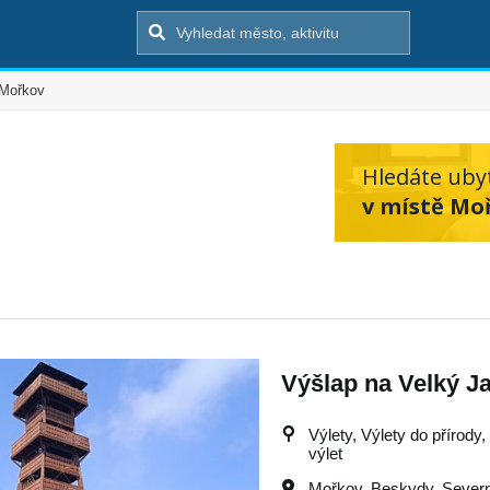
Mořkov
Hledáte uby
v místě Mo
Výšlap na Velký J
Výlety, Výlety do přírody,
výlet
Mořkov
,
Beskydy
,
Severn