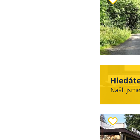
Hledáte
Našli jsm