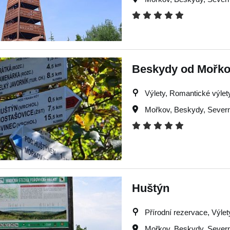
Beskydy od Mořk
Výlety, Romantické výlet
Mořkov
,
Beskydy
,
Severn
Huštýn
Přírodní rezervace, Výlety
Mořkov
,
Beskydy
,
Severn