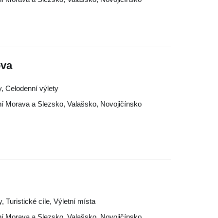
ova
y, Celodenní výlety
í Morava a Slezsko
,
Valašsko
,
Novojičínsko
, Turistické cíle, Výletní místa
í Morava a Slezsko
,
Valašsko
,
Novojičínsko