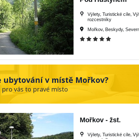
Výlety, Turistické cíle, Vý
rozcestníky
Mořkov
,
Beskydy
,
Severn
 ubytování v místě Mořkov?
e pro vás to pravé místo
Mořkov - žst.
Výlety, Turistické cíle, Vý