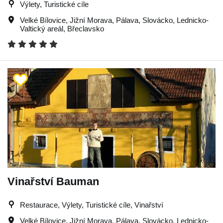
Výlety, Turistické cíle
Velké Bílovice
,
Jižní Morava
,
Pálava
,
Slovácko
,
Lednicko-
Valtický areál
,
Břeclavsko
Vinařství Bauman
Restaurace, Výlety, Turistické cíle, Vinařství
Velké Bílovice
,
Jižní Morava
,
Pálava
,
Slovácko
,
Lednicko-