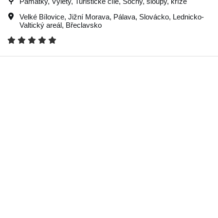
Památky, Výlety, Turistické cíle, Sochy, sloupy, kříže
Velké Bílovice
,
Jižní Morava
,
Pálava
,
Slovácko
,
Lednicko-
Valtický areál
,
Břeclavsko