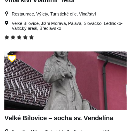
Vinařství Vladimír Tetur
Restaurace, Výlety, Turistické cíle, Vinařství
Velké Bílovice
,
Jižní Morava
,
Pálava
,
Slovácko
,
Lednicko-
Valtický areál
,
Břeclavsko
Velké Bílovice – socha sv. Vendelína