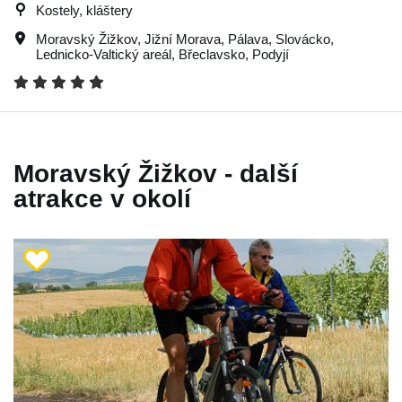
Kostely, kláštery
Moravský Žižkov
,
Jižní Morava
,
Pálava
,
Slovácko
,
Lednicko-Valtický areál
,
Břeclavsko
,
Podyjí
Moravský Žižkov - další
atrakce v okolí