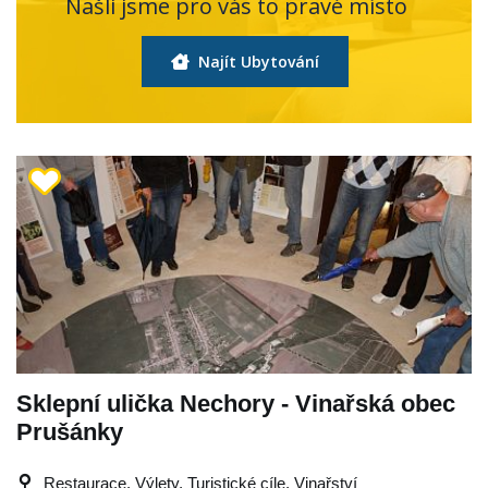
Našli jsme pro vás to pravé místo
Najít Ubytování
Sklepní ulička Nechory - Vinařská obec
Prušánky
Restaurace, Výlety, Turistické cíle, Vinařství