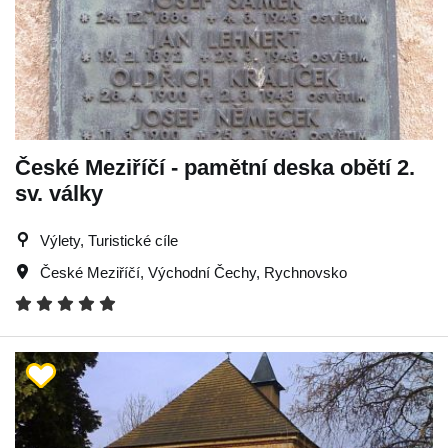
České Meziříčí - pamětní deska obětí 2.
sv. války
Výlety, Turistické cíle
České Meziříčí
,
Východní Čechy
,
Rychnovsko