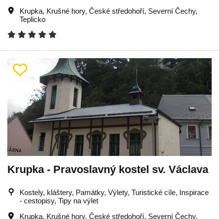
Krupka
,
Krušné hory
,
České středohoří
,
Severní Čechy
,
Teplicko
Krupka - Pravoslavný kostel sv. Václava
Kostely, kláštery, Památky, Výlety, Turistické cíle, Inspirace
- cestopisy, Tipy na výlet
Krupka
,
Krušné hory
,
České středohoří
,
Severní Čechy
,