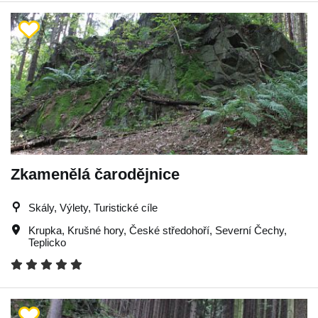
Zkamenělá čarodějnice
Skály, Výlety, Turistické cíle
Krupka
,
Krušné hory
,
České středohoří
,
Severní Čechy
,
Teplicko