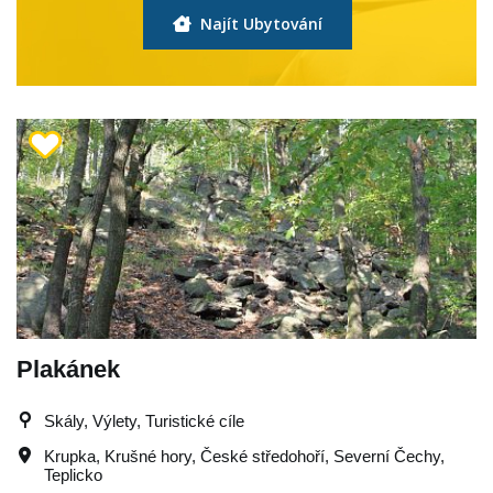
Najít Ubytování
Plakánek
Skály, Výlety, Turistické cíle
Krupka
,
Krušné hory
,
České středohoří
,
Severní Čechy
,
Teplicko