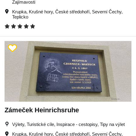
Zajímavosti
Krupka
,
Krušné hory
,
České středohoří
,
Severní Čechy
,
Teplicko
Zámeček Heinrichsruhe
Výlety, Turistické cíle, Inspirace - cestopisy, Tipy na výlet
Krupka
,
Krušné hory
,
České středohoří
,
Severní Čechy
,