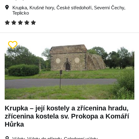
Krupka
,
Krušné hory
,
České středohoří
,
Severní Čechy
,
Teplicko
Krupka – její kostely a zřícenina hradu,
zřícenina kostela sv. Prokopa a Komáří
Hůrka
Výlety, Výlety do přírody, Celodenní výlety