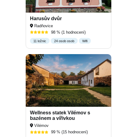
Harusův dvůr
Radňovice
98 %
(1 hodnocení)
11 ložnic
24 osob osob
Wifi
Wellness statek Vilémov s
bazénem a vířivkou
Vilémov
99 %
(15 hodnocení)