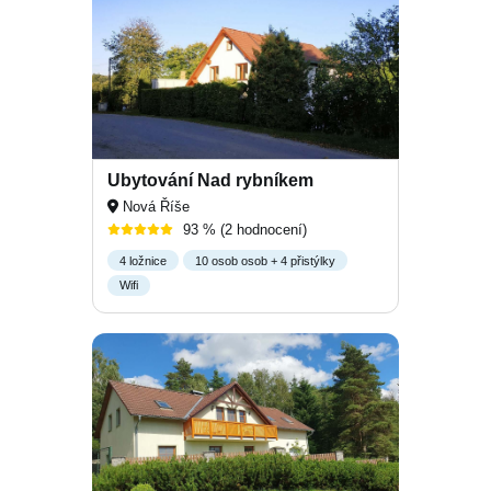
Ubytování Nad rybníkem
Nová Říše
93 %
(2 hodnocení)
4 ložnice
10 osob osob + 4 přistýlky
Wifi