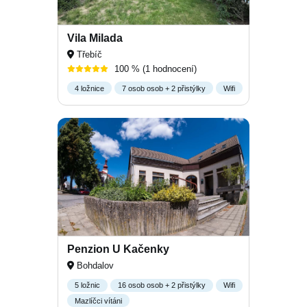
Vila Milada
Třebíč
100 %
(1 hodnocení)
4 ložnice
7 osob osob + 2 přistýlky
Wifi
Penzion U Kačenky
Bohdalov
5 ložnic
16 osob osob + 2 přistýlky
Wifi
Mazlíčci vítáni