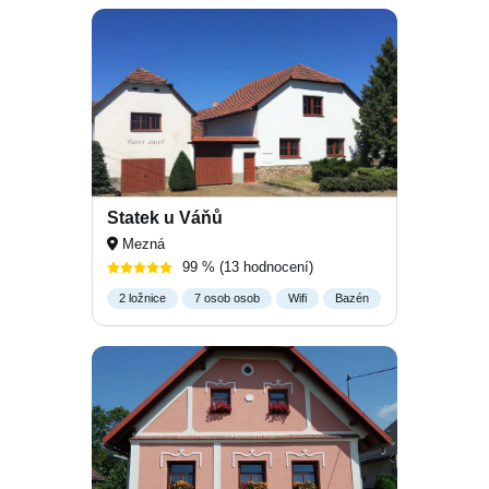
Statek u Váňů
Mezná
99 %
(13 hodnocení)
2 ložnice
7 osob osob
Wifi
Bazén