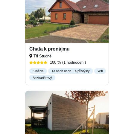
Chata k pronájmu
Tři Studně
100 %
(1 hodnocení)
5 ložnic
13 osob osob + 4 přistýlky
Wifi
Bezbariérový