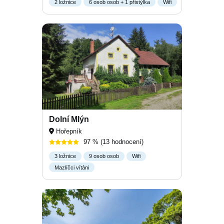
2 ložnice
6 osob osob + 1 přistýlka
Wifi
Dolní Mlýn
Hořepník
97 %
(13 hodnocení)
3 ložnice
9 osob osob
Wifi
Mazlíčci vítáni