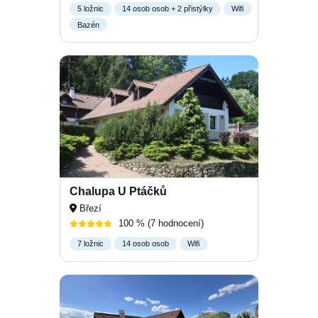
5 ložnic
14 osob osob + 2 přistýlky
Wifi
Bazén
Chalupa U Ptáčků
Březí
100 %
(7 hodnocení)
7 ložnic
14 osob osob
Wifi