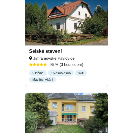
Selské stavení
Jimramovské Pavlovice
96 %
(3 hodnocení)
5 ložnic
16 osob osob
Wifi
Mazlíčci vítáni