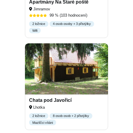
Apartmány Na Staré poště
Jimramov
99 %
(103 hodnocení)
2 ložnice
4 osob osoby + 3 přistýlky
Wifi
Chata pod Javořicí
Lhotka
2 ložnice
8 osob osob + 2 přistýlky
Mazlíčci vítáni