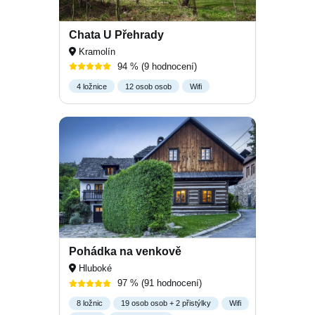
Chata U Přehrady
Kramolín
94 %
(9 hodnocení)
4 ložnice
12 osob osob
Wifi
Pohádka na venkově
Hluboké
97 %
(91 hodnocení)
8 ložnic
19 osob osob + 2 přistýlky
Wifi