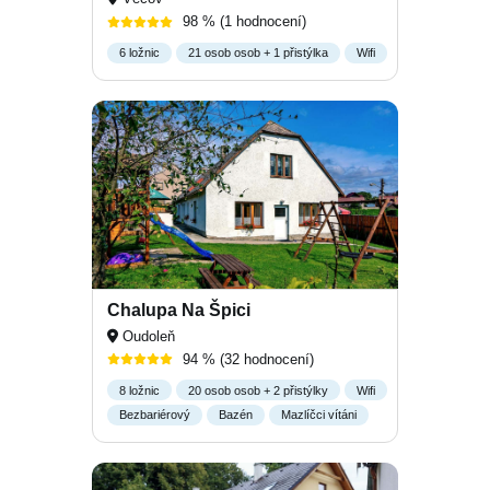
98 %
(1 hodnocení)
6 ložnic
21 osob osob + 1 přistýlka
Wifi
Chalupa Na Špici
Oudoleň
94 %
(32 hodnocení)
8 ložnic
20 osob osob + 2 přistýlky
Wifi
Bezbariérový
Bazén
Mazlíčci vítáni