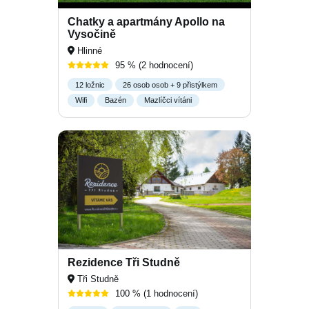
Chatky a apartmány Apollo na
Vysočině
Hlinné
95 %
(2 hodnocení)
12 ložnic
26 osob osob + 9 přistýlkem
Wifi
Bazén
Mazlíčci vítáni
Rezidence Tři Studně
Tři Studně
100 %
(1 hodnocení)