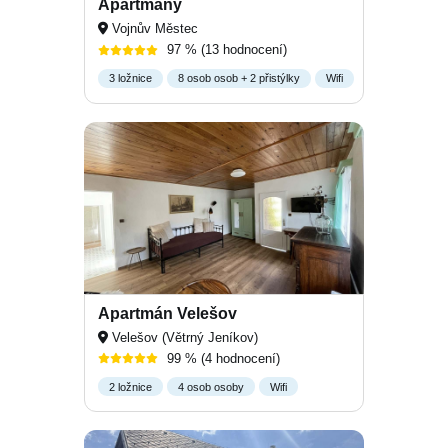
Apartmány
Vojnův Městec
97 %
(13 hodnocení)
3 ložnice
8 osob osob + 2 přistýlky
Wifi
Apartmán Velešov
Velešov (Větrný Jeníkov)
99 %
(4 hodnocení)
2 ložnice
4 osob osoby
Wifi