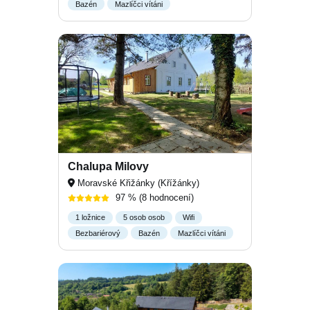
Bazén
Mazlíčci vítáni
Chalupa Milovy
Moravské Křižánky (Křížánky)
97 %
(8 hodnocení)
1 ložnice
5 osob osob
Wifi
Bezbariérový
Bazén
Mazlíčci vítáni