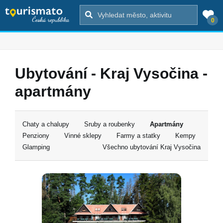
0
Ubytování - Kraj Vysočina -
apartmány
Chaty a chalupy
Sruby a roubenky
Apartmány
Penziony
Vinné sklepy
Farmy a statky
Kempy
Glamping
Všechno ubytování Kraj Vysočina