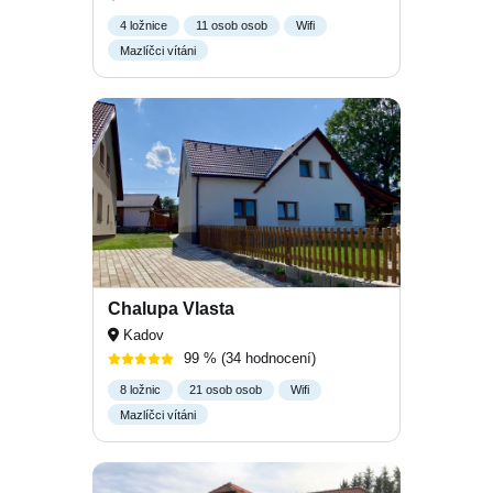
4 ložnice
11 osob osob
Wifi
Mazlíčci vítáni
Chalupa Vlasta
Kadov
99 %
(34 hodnocení)
8 ložnic
21 osob osob
Wifi
Mazlíčci vítáni