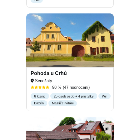
Pohoda u Crhů
Senožaty
98 %
(47 hodnocení)
6 ložnic
25 osob osob + 4 přistýlky
Wifi
Bazén
Mazlíčci vítáni