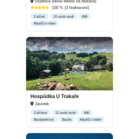
Studnice (Nové Město na Moravě)
100 %
(3 hodnocení)
5 ložnic
15 osob osob
Wifi
Mazlíčci vítáni
Hospůdka U Trakaře
Javorek
3 ložnice
12 osob osob
Wifi
Bezbariérový
Bazén
Mazlíčci vítáni