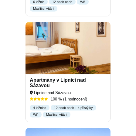
6 ložnic
12 osob osob
Wifi
Mazlíčci vítáni
Apartmány v Lipnici nad
Sázavou
Lipnice nad Sázavou
100 %
(1 hodnocení)
4 ložnice
12 osob osob + 4 přistýlky
Wifi
Mazlíčci vítáni