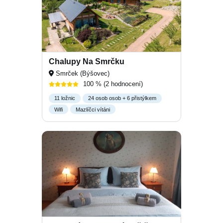
Chalupy Na Smrčku
Smrček (Býšovec)
100 %
(2 hodnocení)
11 ložnic
24 osob osob + 6 přistýlkem
Wifi
Mazlíčci vítáni