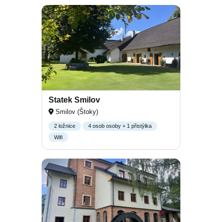
Statek Smilov
Smilov (Štoky)
2 ložnice
4 osob osoby + 1 přistýlka
Wifi