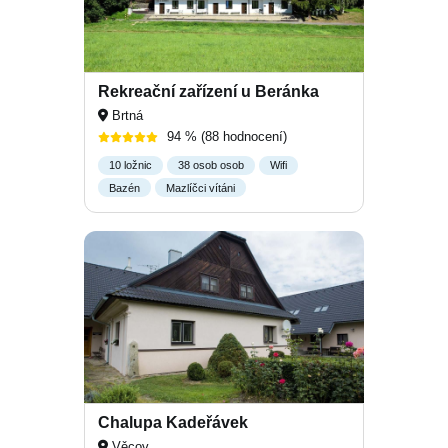
Rekreační zařízení u Beránka
Brtná
94 %
(88 hodnocení)
10 ložnic
38 osob osob
Wifi
Bazén
Mazlíčci vítáni
Chalupa Kadeřávek
Věcov