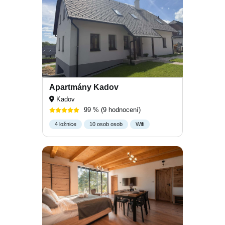
Apartmány Kadov
Kadov
99 %
(9 hodnocení)
4 ložnice
10 osob osob
Wifi