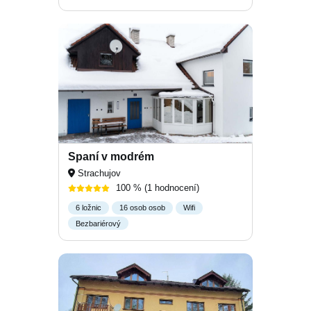
Spaní v modrém
Strachujov
100 %
(1 hodnocení)
6 ložnic
16 osob osob
Wifi
Bezbariérový