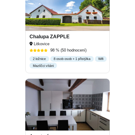
Chalupa ZAPPLE
Litkovice
98 %
(50 hodnocení)
2 ložnice
8 osob osob + 1 přistýlka
Wifi
Mazlíčci vítáni