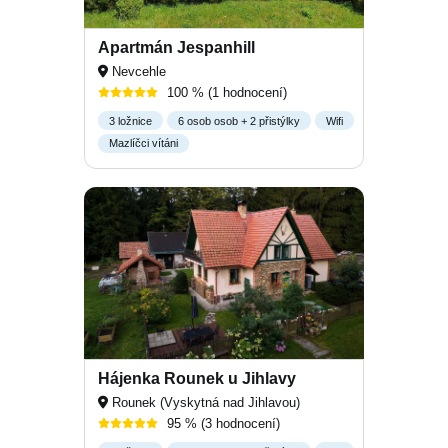
Apartmán Jespanhill
Nevcehle
100 %
(1 hodnocení)
3 ložnice
6 osob osob + 2 přistýlky
Wifi
Mazlíčci vítáni
Hájenka Rounek u Jihlavy
Rounek (Vyskytná nad Jihlavou)
95 %
(3 hodnocení)