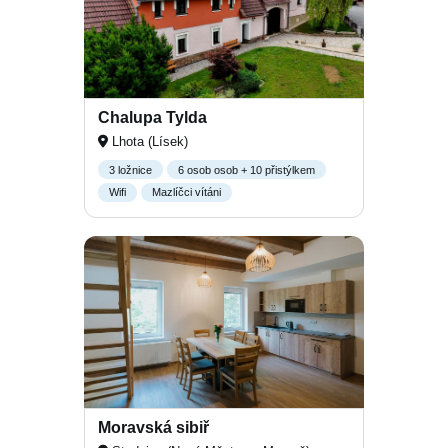
Chalupa Tylda
Lhota (Lísek)
3 ložnice
6 osob osob + 10 přistýlkem
Wifi
Mazlíčci vítáni
Moravská sibiř