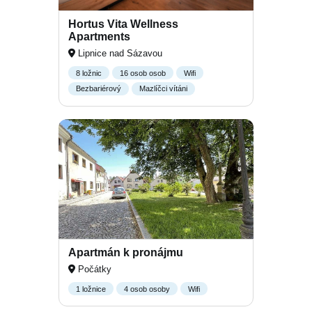
Hortus Vita Wellness
Apartments
Lipnice nad Sázavou
8 ložnic
16 osob osob
Wifi
Bezbariérový
Mazlíčci vítáni
Apartmán k pronájmu
Počátky
1 ložnice
4 osob osoby
Wifi