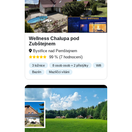
Wellness Chalupa pod
Zubštejnem
Bystřice nad Pernštejnem
99 %
(7 hodnocení)
3 ložnice
8 osob osob + 2 přistýlky
Wifi
Bazén
Mazlíčci vítáni