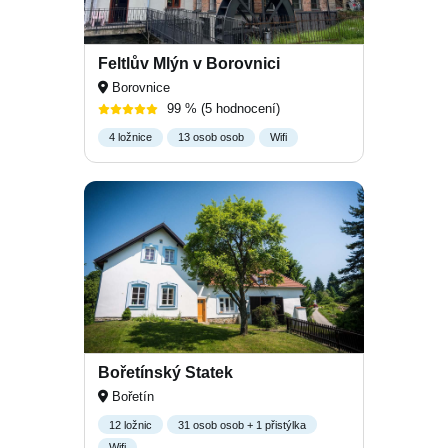
Feltlův Mlýn v Borovnici
Borovnice
99 %
(5 hodnocení)
4 ložnice
13 osob osob
Wifi
Bořetínský Statek
Bořetín
12 ložnic
31 osob osob + 1 přistýlka
Wifi