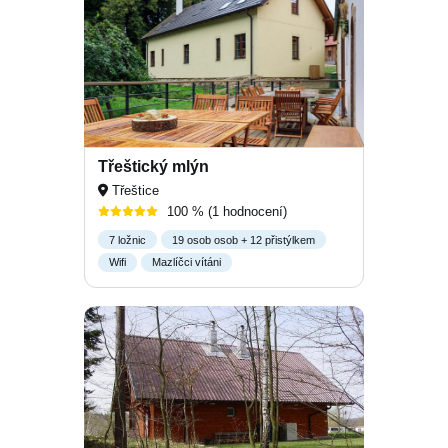
Třeštický mlýn
Třeštice
100 %
(1 hodnocení)
7 ložnic
19 osob osob + 12 přistýlkem
Wifi
Mazlíčci vítáni