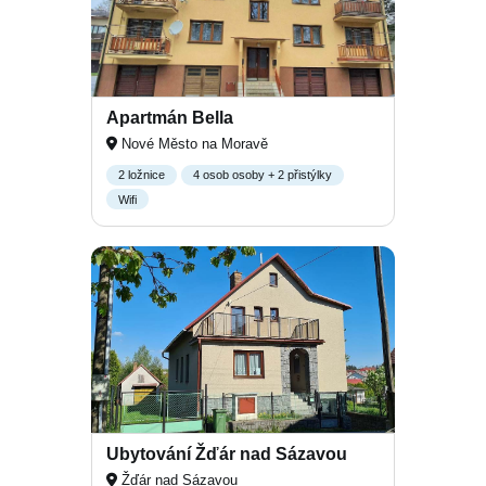
Apartmán Bella
Nové Město na Moravě
2 ložnice
4 osob osoby + 2 přistýlky
Wifi
Ubytování Žďár nad Sázavou
Žďár nad Sázavou