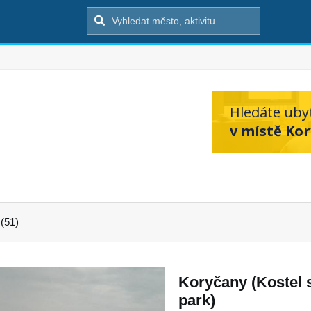
Hledáte uby
v místě Kor
(51)
Koryčany (Kostel 
park)