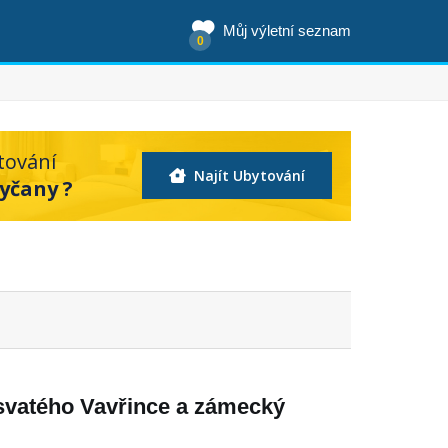
Můj výletní seznam
0
tování
Najít Ubytování
yčany ?
svatého Vavřince a zámecký