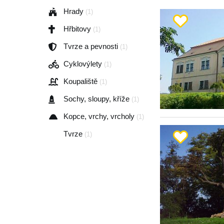
Hrady
(1)
Hřbitovy
(1)
Tvrze a pevnosti
(1)
Cyklovýlety
(1)
Koupaliště
(1)
Sochy, sloupy, kříže
(1)
Kopce, vrchy, vrcholy
(1)
Tvrze
(1)