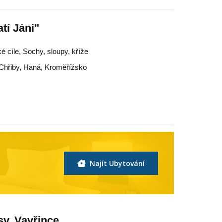
tí Jáni"
é cíle, Sochy, sloupy, kříže
Chřiby
,
Haná
,
Kroměřížsko
Najít Ubytování
sv. Vavřince