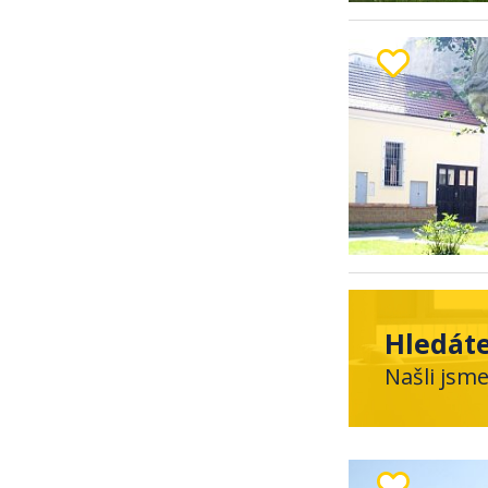
Hledáte
Našli jsm