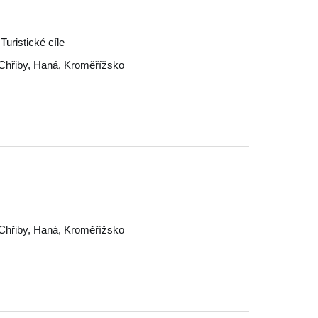
uristické cíle
Chřiby
,
Haná
,
Kroměřížsko
Chřiby
,
Haná
,
Kroměřížsko