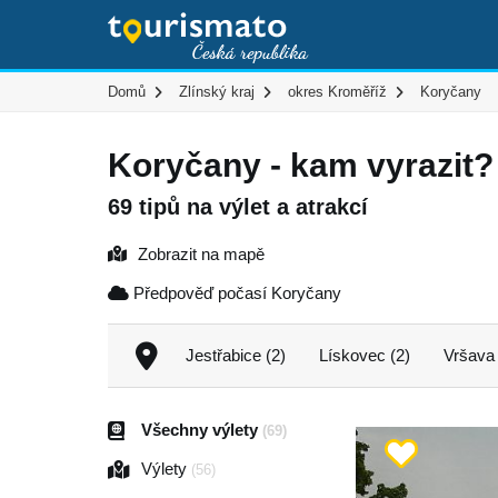
Domů
Zlínský kraj
okres Kroměříž
Koryčany
Koryčany - kam vyrazit?
69 tipů na výlet a atrakcí
Zobrazit na mapě
Předpověď počasí Koryčany
Jestřabice (2)
Lískovec (2)
Vršava 
Všechny výlety
(69)
Výlety
(56)