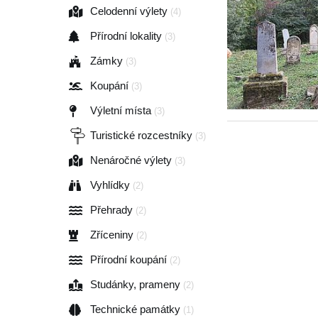
Celodenní výlety
(4)
Přírodní lokality
(3)
Zámky
(3)
Koupání
(3)
Výletní místa
(3)
Turistické rozcestníky
(3)
Nenáročné výlety
(3)
Vyhlídky
(2)
Přehrady
(2)
Zříceniny
(2)
Přírodní koupání
(2)
Studánky, prameny
(2)
Technické památky
(1)