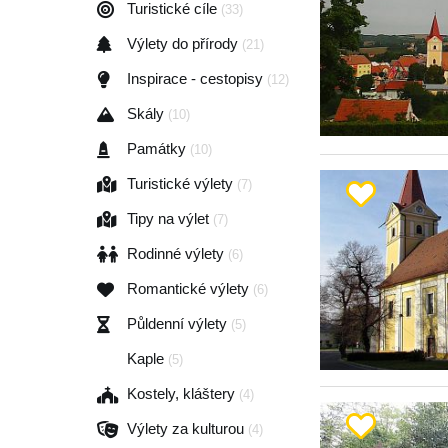
Turistické cíle
(33)
Výlety do přírody
(21)
Inspirace - cestopisy
(12)
Skály
(10)
Památky
(10)
Turistické výlety
(7)
Tipy na výlet
(7)
Rodinné výlety
(6)
Romantické výlety
(6)
Půldenní výlety
(5)
Kaple
(5)
Kostely, kláštery
(4)
Výlety za kulturou
(4)