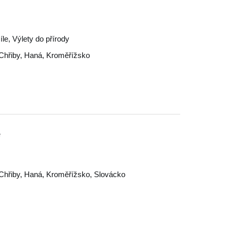
íle, Výlety do přírody
Chřiby
,
Haná
,
Kroměřížsko
e
Chřiby
,
Haná
,
Kroměřížsko
,
Slovácko