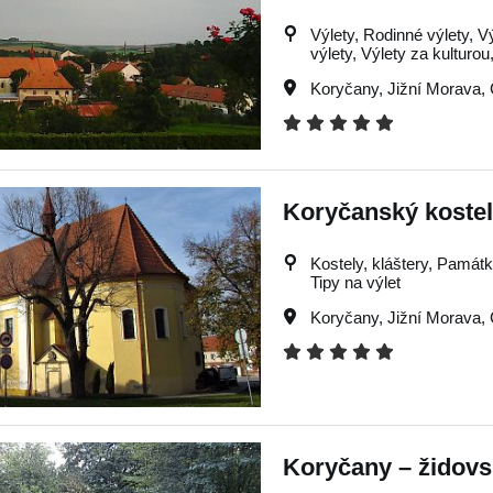
Výlety, Rodinné výlety, V
výlety, Výlety za kulturou
Koryčany
,
Jižní Morava
,
Koryčanský kostel
Kostely, kláštery, Památky
Tipy na výlet
Koryčany
,
Jižní Morava
,
Koryčany – židovs