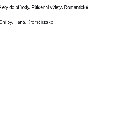
ýlety do přírody, Půldenní výlety, Romantické
Chřiby
,
Haná
,
Kroměřížsko