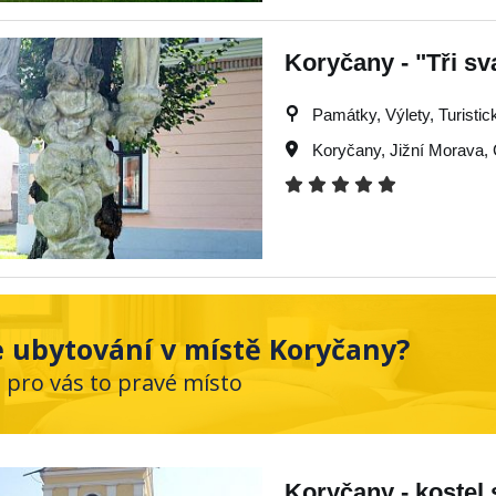
Koryčany - "Tři sva
Památky, Výlety, Turistick
Koryčany
,
Jižní Morava
,
 ubytování v místě Koryčany?
e pro vás to pravé místo
Koryčany - kostel 