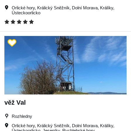
Orlické hory
,
Králický Sněžník
,
Dolní Morava
,
Králíky
,
Ústeckoorlicko
věž Val
Rozhledny
Orlické hory
,
Králický Sněžník
,
Dolní Morava
,
Králíky
,
Ústeckoorlicko
,
Jeseníky
,
Rychlebské hory