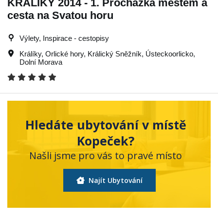
KRÁLÍKY 2014 - 1. Procházka městem a
cesta na Svatou horu
Výlety, Inspirace - cestopisy
Králíky
,
Orlické hory
,
Králický Sněžník
,
Ústeckoorlicko
,
Dolní Morava
Hledáte ubytování v místě
Kopeček?
Našli jsme pro vás to pravé místo
Najít Ubytování