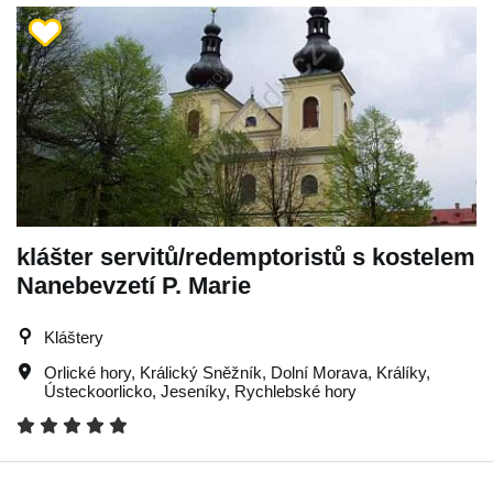
klášter servitů/redemptoristů s kostelem
Nanebevzetí P. Marie
Kláštery
Orlické hory
,
Králický Sněžník
,
Dolní Morava
,
Králíky
,
Ústeckoorlicko
,
Jeseníky
,
Rychlebské hory