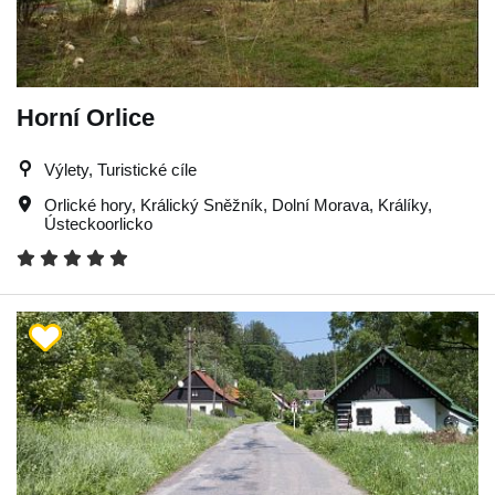
Horní Orlice
Výlety, Turistické cíle
Orlické hory
,
Králický Sněžník
,
Dolní Morava
,
Králíky
,
Ústeckoorlicko