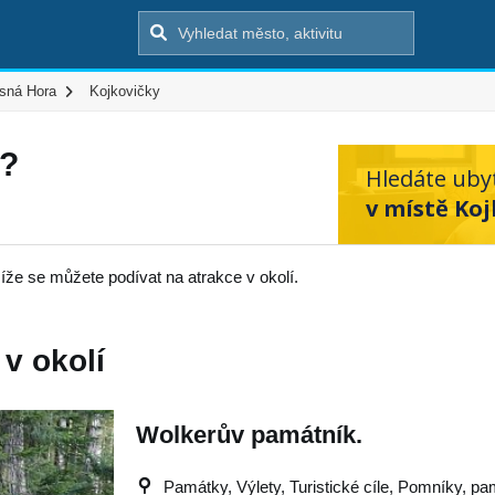
sná Hora
Kojkovičky
t?
Hledáte uby
v místě Koj
íže se můžete podívat na atrakce v okolí.
 v okolí
Wolkerův památník.
Památky, Výlety, Turistické cíle, Pomníky, p