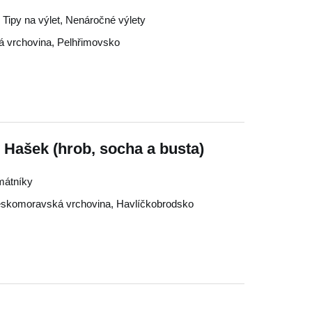
y, Tipy na výlet, Nenáročné výlety
 vrchovina
,
Pelhřimovsko
 Hašek (hrob, socha a busta)
amátníky
skomoravská vrchovina
,
Havlíčkobrodsko