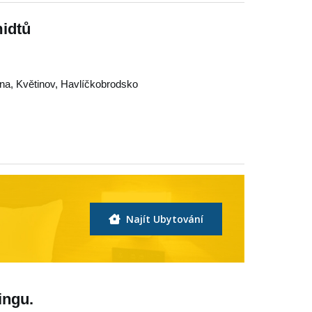
midtů
na
,
Květinov
,
Havlíčkobrodsko
Najít Ubytování
ingu.