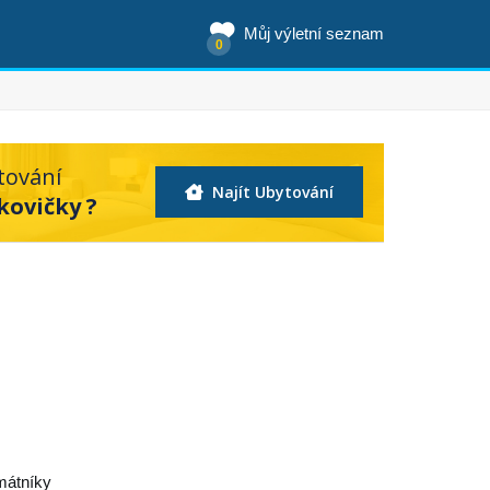
Můj výletní seznam
0
tování
Najít Ubytování
kovičky ?
amátníky