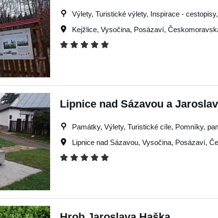
Výlety, Turistické výlety, Inspirace - cestopis
Kejžlice
,
Vysočina
,
Posázaví
,
Českomoravská
Lipnice nad Sázavou a Jaroslav
Památky, Výlety, Turistické cíle, Pomníky, p
Lipnice nad Sázavou
,
Vysočina
,
Posázaví
,
Če
Hrob Jaroslava Haška