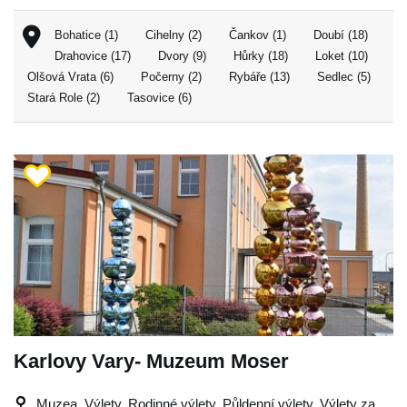
Bohatice (1)
Cihelny (2)
Čankov (1)
Doubí (18)
Drahovice (17)
Dvory (9)
Hůrky (18)
Loket (10)
Olšová Vrata (6)
Počerny (2)
Rybáře (13)
Sedlec (5)
Stará Role (2)
Tasovice (6)
Karlovy Vary- Muzeum Moser
Muzea, Výlety, Rodinné výlety, Půldenní výlety, Výlety za