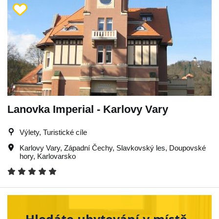
Lanovka Imperial - Karlovy Vary
Výlety, Turistické cíle
Karlovy Vary
,
Západní Čechy
,
Slavkovský les
,
Doupovské
hory
,
Karlovarsko
Hledáte ubytování v místě