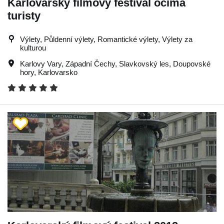
Karlovarský filmový festival očima
turisty
Výlety, Půldenní výlety, Romantické výlety, Výlety za
kulturou
Karlovy Vary
,
Západní Čechy
,
Slavkovský les
,
Doupovské
hory
,
Karlovarsko