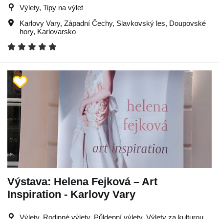
Výlety, Tipy na výlet
Karlovy Vary
,
Západní Čechy
,
Slavkovský les
,
Doupovské
hory
,
Karlovarsko
Výstava: Helena Fejková – Art
Inspiration - Karlovy Vary
Výlety, Rodinné výlety, Půldenní výlety, Výlety za kulturou