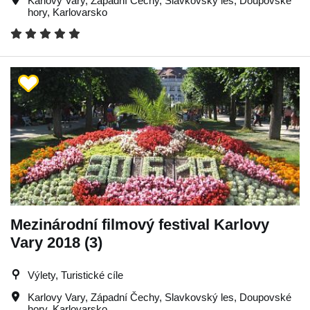
Karlovy Vary
,
Západní Čechy
,
Slavkovský les
,
Doupovské
hory
,
Karlovarsko
Mezinárodní filmový festival Karlovy
Vary 2018 (3)
Výlety, Turistické cíle
Karlovy Vary
,
Západní Čechy
,
Slavkovský les
,
Doupovské
hory
,
Karlovarsko