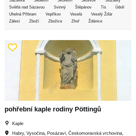
Sázavka
Sedletín
Skořetín
Skuhrov
Služátky
Světlá nad Sázavou
Svinný
Štěpánov
Tis
Údolí
Uhelná Příbram
Vepříkov
Veselá
Veselý Žďár
Zálesí
Zboží
Zbožice
Zhoř
Ždánice
pohřební kaple rodiny Pöttingů
Kaple
Habry
,
Vysočina
,
Posázaví
,
Českomoravská vrchovina
,