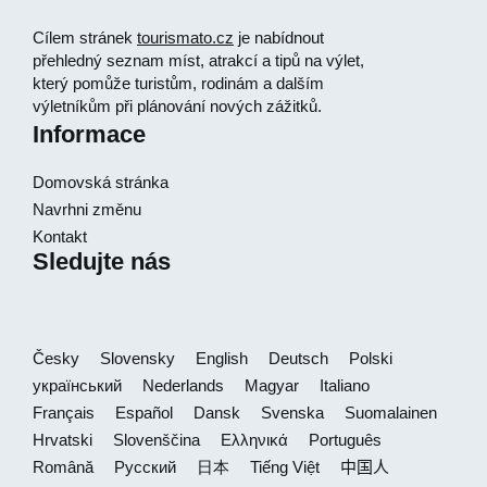
Cílem stránek
tourismato.cz
je nabídnout
přehledný seznam míst, atrakcí a tipů na výlet,
který pomůže turistům, rodinám a dalším
výletníkům při plánování nových zážitků.
Informace
Domovská stránka
Navrhni změnu
Kontakt
Sledujte nás
Česky
Slovensky
English
Deutsch
Polski
український
Nederlands
Magyar
Italiano
Français
Español
Dansk
Svenska
Suomalainen
Hrvatski
Slovenščina
Ελληνικά
Português
Română
Русский
日本
Tiếng Việt
中国人