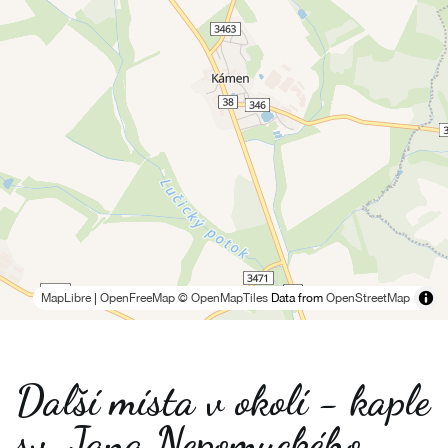
MapLibre
|
OpenFreeMap
© OpenMapTiles
Data from
OpenStreetMap
Další místa v okolí - kaple
sv. Jana Nepomuckého