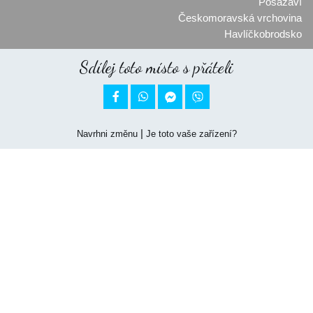
Posázaví
Českomoravská vrchovina
Havlíčkobrodsko
Sdílej toto místo s přáteli


|
Navrhni změnu
Je toto vaše zařízení?