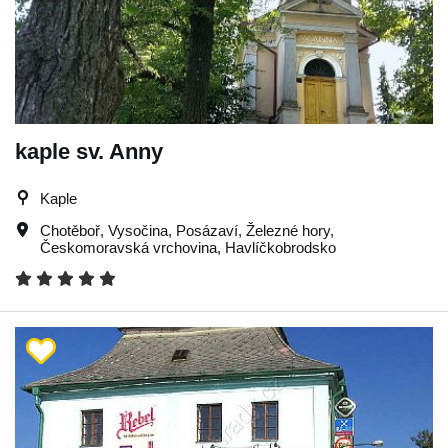
kaple sv. Anny
Kaple
Chotěboř
,
Vysočina
,
Posázaví
,
Železné hory
,
Českomoravská vrchovina
,
Havlíčkobrodsko