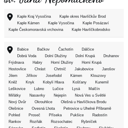
Kaple Kraj Vysočina
Kaple okres Havlíčkův Brod
Kaple Kámen
Kaple Vysočina
Kaple Posázaví
Kaple Českomoravská vrchovina
Kaple Havlíčkobrodsko
Babice
Bačkov
Čachotín
Dálčice
Dobrá Voda
Dolní Dlužiny
Dolní Krupá
Druhanov
Frýdnava
Habry
Horní Dlužiny
Horní Krupá
Hostovlice
Chrást
Chrtníč
Jakubovice
Jarošov
Jilem
Jiříkov
Josefodol
Kámen
Klouzovy
Kněž
Knyk
Kobylí Hlava
Košťany
Kunemil
Leškovice
Lubno
Lučice
Lysá
Malčín
Miřátky
Nasavrky
Nejepín
Nová Ves u Světlé
Nový Dvůr
Okrouhlice
Olešná u Havlíčkova Brodu
Olešnice
Ovesná Lhota
Petrovice u Uhelné Příbramě
Pohled
Proseč
Příseka
Pukšice
Radostín
Rankov
Rozňák
Rozsochatec
Rybníček