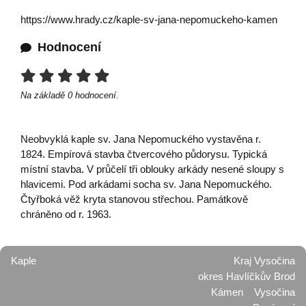
https://www.hrady.cz/kaple-sv-jana-nepomuckeho-kamen
Hodnocení
Na základě
0
hodnocení.
Neobvyklá kaple sv. Jana Nepomuckého vystavěna r.
1824. Empírová stavba čtvercového půdorysu. Typická
místní stavba. V průčelí tři oblouky arkády nesené sloupy s
hlavicemi. Pod arkádami socha sv. Jana Nepomuckého.
Čtyřboká věž kryta stanovou střechou. Památkově
chráněno od r. 1963.
Kaple
Kraj Vysočina
okres Havlíčkův Brod
Kámen
Vysočina