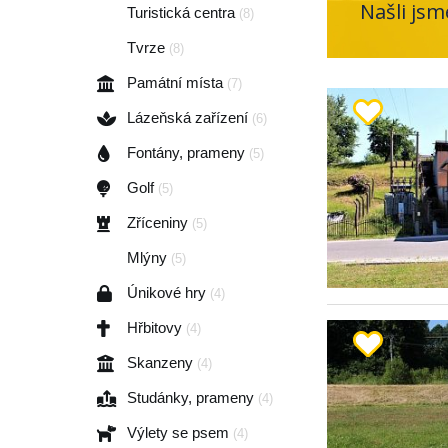
Našli jsm
Turistická centra
(8)
Tvrze
(8)
Památní místa
(7)
Lázeňská zařízení
(6)
Fontány, prameny
(5)
Golf
(5)
Zříceniny
(5)
Mlýny
(5)
Únikové hry
(4)
Hřbitovy
(4)
Skanzeny
(4)
Studánky, prameny
(4)
Výlety se psem
(4)