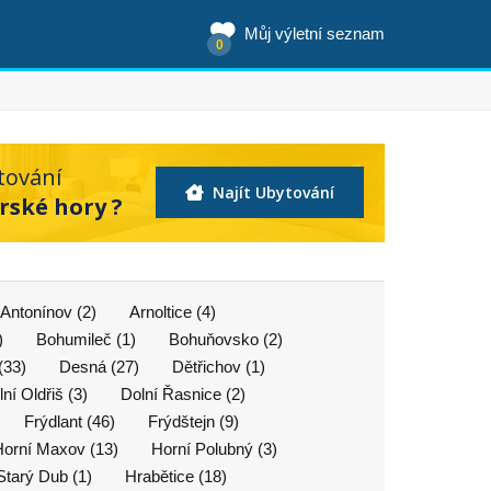
Můj výletní seznam
0
tování
Najít Ubytování
erské hory ?
Antonínov (2)
Arnoltice (4)
)
Bohumileč (1)
Bohuňovsko (2)
(33)
Desná (27)
Dětřichov (1)
ní Oldřiš (3)
Dolní Řasnice (2)
Frýdlant (46)
Frýdštejn (9)
Horní Maxov (13)
Horní Polubný (3)
Starý Dub (1)
Hrabětice (18)