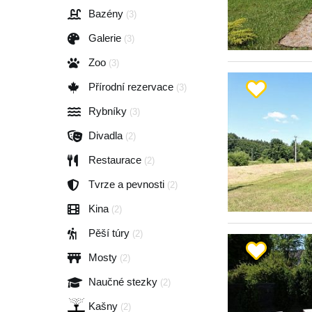
Bazény
(3)
Galerie
(3)
Zoo
(3)
Přírodní rezervace
(3)
Rybníky
(3)
Divadla
(2)
Restaurace
(2)
Tvrze a pevnosti
(2)
Kina
(2)
Pěší túry
(2)
Mosty
(2)
Naučné stezky
(2)
Kašny
(2)