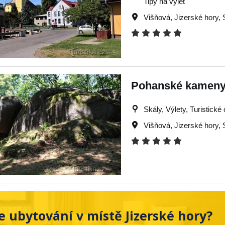
Tipy na výlet
Višňová
,
Jizerské hory
,
Pohanské kameny 
Skály, Výlety, Turistické 
Višňová
,
Jizerské hory
,
e ubytování v místě Jizerské hory?