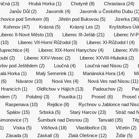
ničná (13)
Hrubá Horka (1)
Chotyně (8)
Chrastava (24)
Janův Důl (2)
Javorník (4)
Javorník u Českého Dubu (1
ichovice pod Smrkem (8)
Jiřetín pod Bukovou (5)
Jizerka (36)
Kořenov (47)
Krásná (5)
Krásný Les (2)
Kryštofovo Údo
Liberec II-Nové Město (10)
Liberec III-Jeřáb (21)
Liberec IV-P
 (10)
Liberec VII-Horní Růžodol (3)
Liberec XI-Růžodol I (4)
Ruprechtice (4)
Liberec XIX-Horní Hanychov (4)
Liberec XVII
oubí (2)
Liberec XXV-Vesec (2)
Liberec XXVIII-Hluboká (2)
rlov pod Ještědem (2)
Loučná (4)
Loučná nad Nisou (2)
alá Horka (1)
Malý Semerink (1)
Mariánská Hora (14)
Mi
 (6)
Návarov (10)
Nová Ves (4)
Nová Ves nad Nisou (11)
 Hranicích (1)
Oldřichov v Hájích (13)
Padouchov (2)
Pas
ědem (7)
Polubný (3)
Poustka (1)
Proseč (6)
Proseč 
Raspenava (10)
Rejdice (8)
Rychnov u Jablonce nad Niso
Spálov (15)
Srbská (5)
Starý Harcov (23)
Stráž nad N
imonovice (7)
Šumburk nad Desnou (3)
Tanvald (35)
Těp
1)
Víska (5)
Višňová (18)
Vlastibořice (3)
Vlčetín (2)
Zásada (3)
Záskalí (3)
Zlatá Olešnice (12)
Žďár (5)