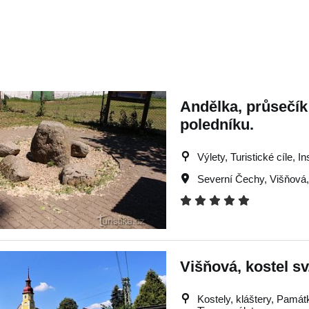
Andělka, průsečík
poledníku.
Výlety, Turistické cíle, I
Severní Čechy
,
Višňová
Višňová, kostel sv
Kostely, kláštery, Památky