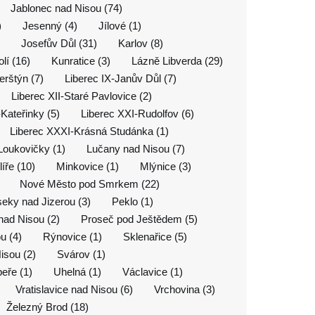
Jablonec nad Nisou (74)
)
Jesenný (4)
Jílové (1)
Josefův Důl (31)
Karlov (8)
lí (16)
Kunratice (3)
Lázně Libverda (29)
erštýn (7)
Liberec IX-Janův Důl (7)
Liberec XII-Staré Pavlovice (2)
-Kateřinky (5)
Liberec XXI-Rudolfov (6)
Liberec XXXI-Krásná Studánka (1)
Loukovičky (1)
Lučany nad Nisou (7)
líře (10)
Minkovice (1)
Mlýnice (3)
Nové Město pod Smrkem (22)
eky nad Jizerou (3)
Peklo (1)
nad Nisou (2)
Proseč pod Ještědem (5)
u (4)
Rýnovice (1)
Sklenařice (5)
isou (2)
Svárov (1)
eře (1)
Uhelná (1)
Václavice (1)
Vratislavice nad Nisou (6)
Vrchovina (3)
Železný Brod (18)