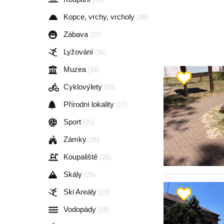
Kopce, vrchy, vrcholy
(38)
Zábava
(37)
Lyžování
(35)
Muzea
(34)
Cyklovýlety
(33)
Přírodní lokality
(27)
Sport
(26)
Zámky
(26)
Koupaliště
(26)
Skály
(25)
Ski Areály
(23)
Vodopády
(18)