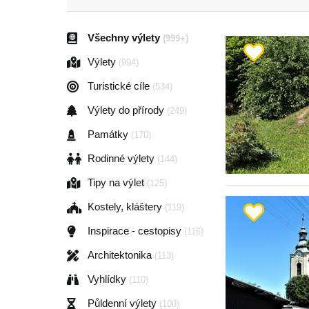
Všechny výlety
(999+)
Výlety
(994)
Turistické cíle
(534)
Výlety do přírody
(249)
Památky
(170)
Rodinné výlety
(144)
Tipy na výlet
(125)
Kostely, kláštery
(119)
Inspirace - cestopisy
(116)
Architektonika
(113)
Vyhlídky
(110)
Půldenní výlety
(100)