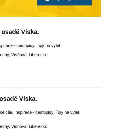
v osadě Víska.
nspirace - cestopisy, Tipy na výlet
Čechy
,
Višňová
,
Liberecko
osadě Víska.
é cíle, Inspirace - cestopisy, Tipy na výlet,
Čechy
,
Višňová
,
Liberecko