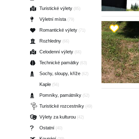
Turistické výlety
(85)
Výletní místa
(79)
Romantické výlety
(71)
Rozhledny
(66)
Celodenní výlety
(66)
Technické památky
(63)
Sochy, sloupy, kříže
(62)
Kaple
(56)
Pomníky, památníky
(52)
Turistické rozcestníky
(49)
Výlety za kulturou
(42)
Ostatní
(40)
Koupání
(39)