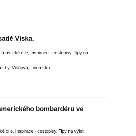
sadě Víska.
uristické cíle, Inspirace - cestopisy, Tipy na
Čechy
,
Višňová
,
Liberecko
amerického bombardéru ve
é cíle, Inspirace - cestopisy, Tipy na výlet,