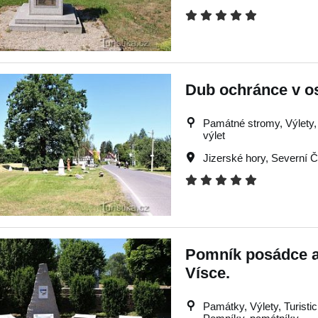
Dub ochránce v o
Památné stromy, Výlety, T
výlet
Jizerské hory
,
Severní 
Pomník posádce 
Vísce.
Památky, Výlety, Turistick