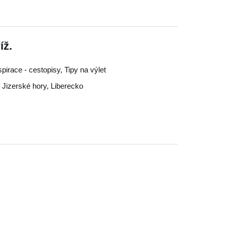
íž.
nspirace - cestopisy, Tipy na výlet
,
Jizerské hory
,
Liberecko