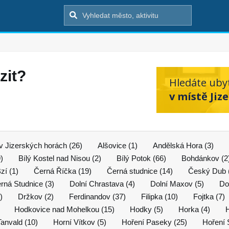
zit?
Hledáte uby
v místě Jiz
 v Jizerských horách (26)
Alšovice (1)
Andělská Hora (3)
9)
Bílý Kostel nad Nisou (2)
Bílý Potok (66)
Bohdánkov (2
zí (1)
Černá Říčka (19)
Černá studnice (14)
Český Dub 
rná Studnice (3)
Dolní Chrastava (4)
Dolní Maxov (5)
Dol
)
Držkov (2)
Ferdinandov (37)
Filipka (10)
Fojtka (7)
Hodkovice nad Mohelkou (15)
Hodky (5)
Horka (4)
Tanvald (10)
Horní Vítkov (5)
Hoření Paseky (25)
Hoření 