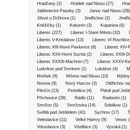
Hradčany (2)
Hrádek nad Nisou (27)
Hra
Jablonecké Paseky (3)
Janov nad Nisou (28)
Jílové u Držkova (1)
Jindřichov (2)
Jindř
Kněžičky (1)
Kokonín (3)
Kopanina (6)
Liberec (227)
Liberec I-Staré Město (32)
Liberec V-Kristiánov (13)
Liberec VI-Rochlice
Liberec XIII-Nové Pavlovice (8)
Liberec XIV-
Liberec XXII-Horní Suchá (2)
Liberec XXIII-D
Liberec XXXIII-Machnín (7)
Liberec XXXV-Ka
Ludvíkov pod Smrkem (1)
Lukášov (4)
M
Mníšek (9)
Mšeno nad Nisou (10)
Mýtiny
Novina (9)
Nový Harcov (3)
Oldřichov na
Pěnčín (13)
Pertoltice (4)
Pláně pod Ješt
Příchovice (28)
Rádlo (11)
Radostín (1)
Smržov (5)
Smržovka (14)
Sobákov (1)
Světlá pod Ještědem (41)
Sychrov (17)
Š
Veleslavice (11)
Velké Hamry (9)
Vesec (
Vrkoslavice (3)
Všelibice (3)
Vysoká (1)