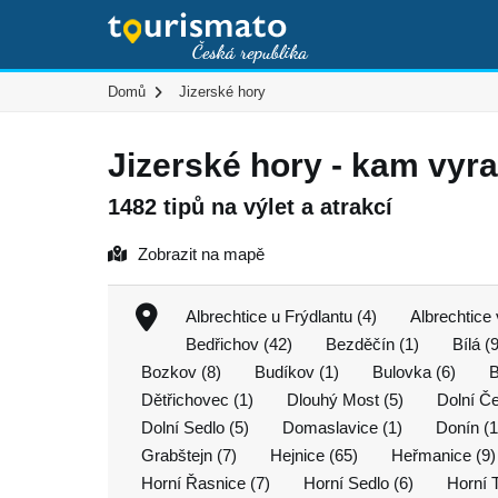
Domů
Jizerské hory
Jizerské hory - kam vyra
1482 tipů na výlet a atrakcí
Zobrazit na mapě
Albrechtice u Frýdlantu (4)
Albrechtice
Bedřichov (42)
Bezděčín (1)
Bílá (
Bozkov (8)
Budíkov (1)
Bulovka (6)
B
Dětřichovec (1)
Dlouhý Most (5)
Dolní Če
Dolní Sedlo (5)
Domaslavice (1)
Donín (1
Grabštejn (7)
Hejnice (65)
Heřmanice (9)
Horní Řasnice (7)
Horní Sedlo (6)
Horní 