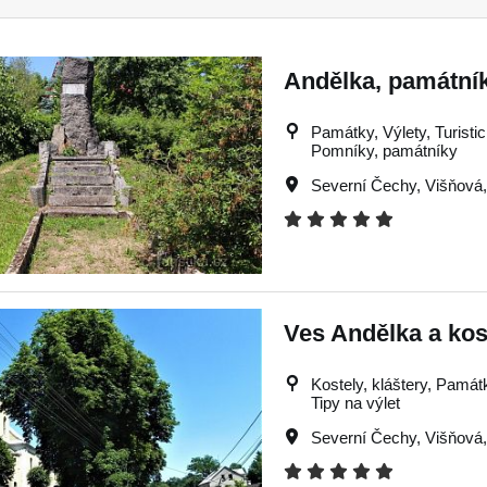
Andělka, památní
Památky, Výlety, Turistick
Pomníky, památníky
Severní Čechy
,
Višňová
Ves Andělka a kost
Kostely, kláštery, Památky
Tipy na výlet
Severní Čechy
,
Višňová