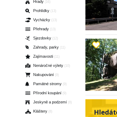
Hrady
(16)
Prohlídky
(13)
Vycházky
(13)
Přehrady
(13)
Sjezdovky
(12)
Zahrady, parky
(11)
Zajímavosti
(11)
Nenáročné výlety
(10)
Nakupování
(9)
Památné stromy
(9)
Přírodní koupání
(9)
Jeskyně a podzemí
(8)
Hledát
Kláštery
(8)