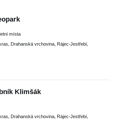
Geopark
letní místa
kras
,
Drahanská vrchovina
,
Rájec-Jestřebí
,
ybník Klimšák
kras
,
Drahanská vrchovina
,
Rájec-Jestřebí
,