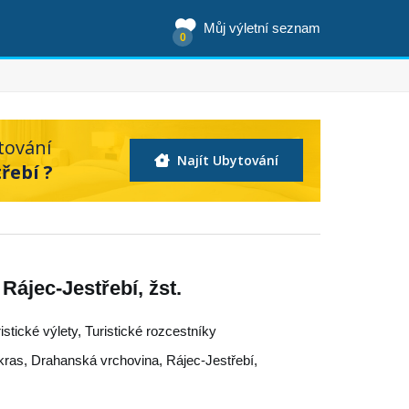
Můj výletní seznam
0
tování
Najít Ubytování
řebí ?
 Rájec-Jestřebí, žst.
ristické výlety, Turistické rozcestníky
kras
,
Drahanská vrchovina
,
Rájec-Jestřebí
,