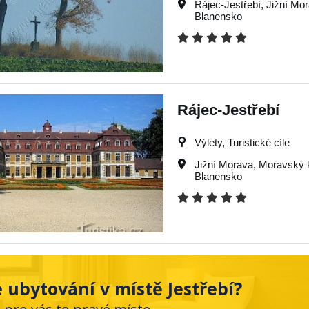
Rájec-Jestřebí
,
Jižní Mo
Blanensko
Rájec-Jestřebí
Výlety, Turistické cíle
Jižní Morava
,
Moravský 
Blanensko
 ubytování v místě Jestřebí?