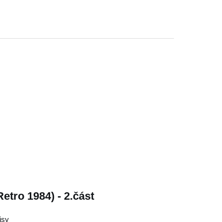
etro 1984) - 2.část
isy