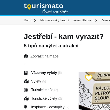
Domů
Jihomoravský kraj
okres Blansko
Rájec-
Jestřebí - kam vyrazit?
5 tipů na výlet a atrakcí
Zobrazit na mapě
Všechny výlety
(5)
Výlety
(5)
Turistické cíle
(2)
Turistické výlety
(2)
Inspirace - cestopisy
(2)