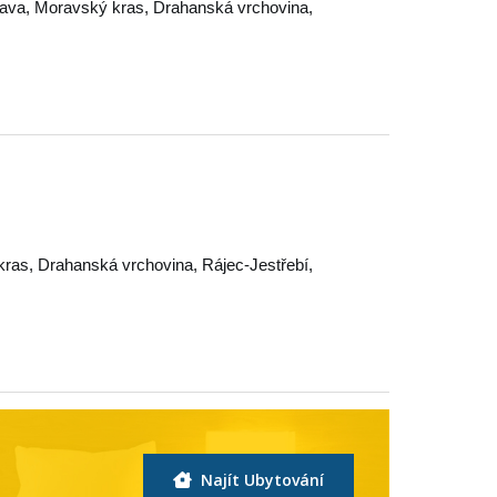
rava
,
Moravský kras
,
Drahanská vrchovina
,
kras
,
Drahanská vrchovina
,
Rájec-Jestřebí
,
Najít Ubytování