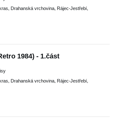
kras
,
Drahanská vrchovina
,
Rájec-Jestřebí
,
etro 1984) - 1.část
isy
kras
,
Drahanská vrchovina
,
Rájec-Jestřebí
,