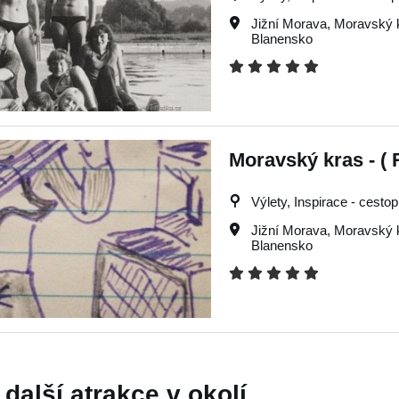
Jižní Morava
,
Moravský 
Blanensko
Moravský kras - ( R
Výlety, Inspirace - cestop
Jižní Morava
,
Moravský 
Blanensko
 další atrakce v okolí