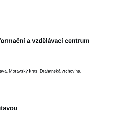
nformační a vzdělávací centrum
rava
,
Moravský kras
,
Drahanská vrchovina
,
itavou