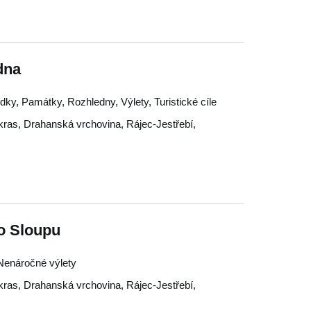
dna
ky, Památky, Rozhledny, Výlety, Turistické cíle
kras
,
Drahanská vrchovina
,
Rájec-Jestřebí
,
do Sloupu
, Nenáročné výlety
kras
,
Drahanská vrchovina
,
Rájec-Jestřebí
,