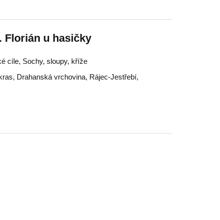
. Florián u hasičky
é cíle, Sochy, sloupy, kříže
kras
,
Drahanská vrchovina
,
Rájec-Jestřebí
,