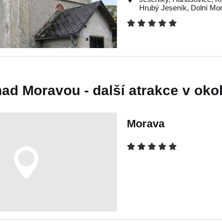
Hrubý Jeseník
,
Dolní Mo
ad Moravou - další atrakce v okol
Morava