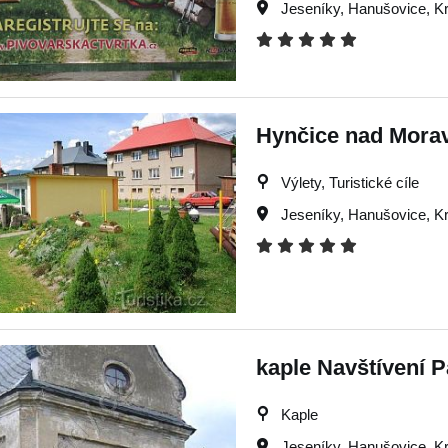
Jeseníky
,
Hanušovice
,
Kr
Hynčice nad Mora
Výlety, Turistické cíle
Jeseníky
,
Hanušovice
,
Kr
kaple Navštívení 
Kaple
Jeseníky
,
Hanušovice
,
Kr