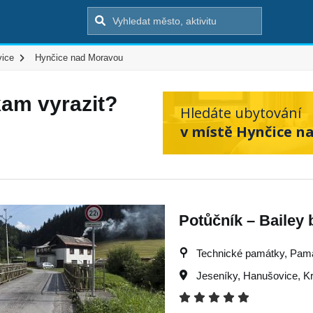
ice
Hynčice nad Moravou
kam vyrazit?
Hledáte ubytování
v místě Hynčice n
Potůčník – Bailey 
Technické památky, Památk
Jeseníky
,
Hanušovice
,
Kr