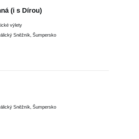
á (i s Dírou)
tické výlety
álický Sněžník
,
Šumpersko
álický Sněžník
,
Šumpersko