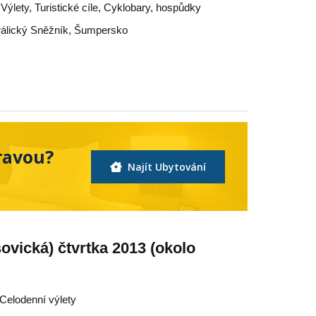
Výlety, Turistické cíle, Cyklobary, hospůdky
álický Sněžník
,
Šumpersko
ravou?
Najít Ubytování
vická) čtvrtka 2013 (okolo
 Celodenní výlety