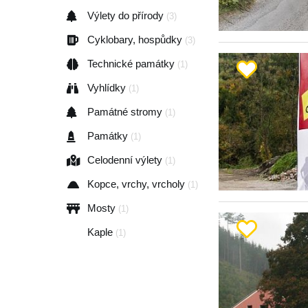
Výlety do přírody
(3)
Cyklobary, hospůdky
(3)
Technické památky
(1)
Vyhlídky
(1)
Památné stromy
(1)
Památky
(1)
Celodenní výlety
(1)
Kopce, vrchy, vrcholy
(1)
Mosty
(1)
Kaple
(1)