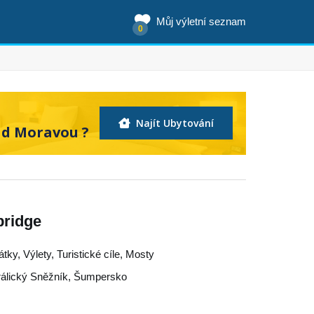
Můj výletní seznam
0
Najít Ubytování
ad Moravou ?
bridge
y, Výlety, Turistické cíle, Mosty
álický Sněžník
,
Šumpersko