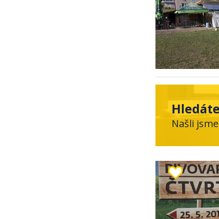
Hledáte
Našli jsme