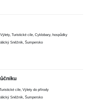
Výlety, Turistické cíle, Cyklobary, hospůdky
álický Sněžník
,
Šumpersko
tůčníku
ristické cíle, Výlety do přírody
álický Sněžník
,
Šumpersko