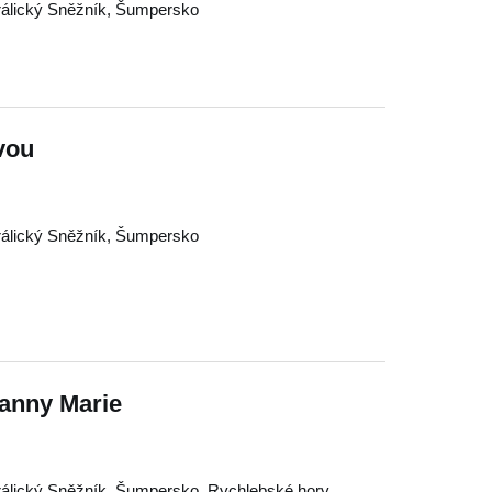
álický Sněžník
,
Šumpersko
vou
álický Sněžník
,
Šumpersko
Panny Marie
álický Sněžník
,
Šumpersko
,
Rychlebské hory
,