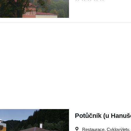
Potůčník (u Hanušo
Restaurace, Cyklovýlety, 