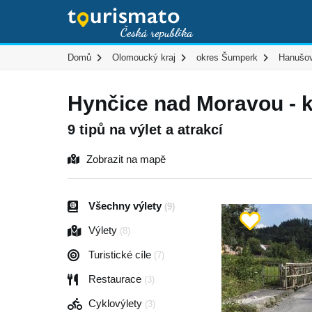
Domů
Olomoucký kraj
okres Šumperk
Hanušov
Hynčice nad Moravou - 
9 tipů na výlet a atrakcí
Zobrazit na mapě
Všechny výlety
(9)
Výlety
(8)
Turistické cíle
(7)
Restaurace
(3)
Cyklovýlety
(3)