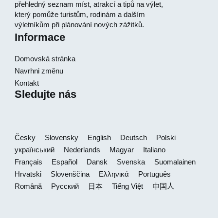
přehledný seznam míst, atrakcí a tipů na výlet,
který pomůže turistům, rodinám a dalším
výletníkům při plánování nových zážitků.
Informace
Domovská stránka
Navrhni změnu
Kontakt
Sledujte nás
Česky
Slovensky
English
Deutsch
Polski
український
Nederlands
Magyar
Italiano
Français
Español
Dansk
Svenska
Suomalainen
Hrvatski
Slovenščina
Ελληνικά
Português
Română
Русский
日本
Tiếng Việt
中国人