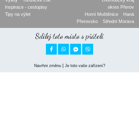
Inspirace - cestopisy
okres Přerov
Tipy na výlet
Horní Moštěnice
Haná
Přerovsko
Střední Morava
Sdílej toto místo s přáteli


|
Navrhni změnu
Je toto vaše zařízení?