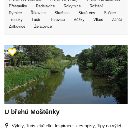
Přestavlky
Radslavice
Rokytnice
Roštění
Rymice
Říkovice
Skaštice
Stará Ves
Sušice
Troubky
Tučín
Turovice
Věžky
Vlkoš
Záříčí
Žalkovice
Želatovice
U břehů Moštěnky
Výlety, Turistické cíle, Inspirace - cestopisy, Tipy na výlet