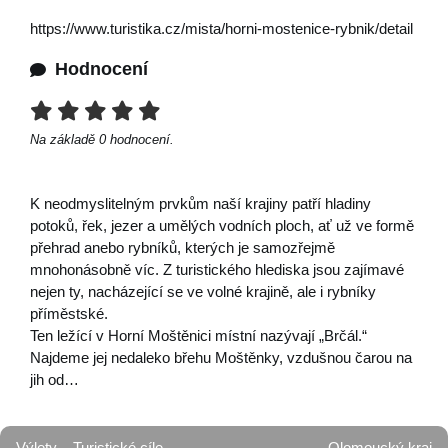
https://www.turistika.cz/mista/horni-mostenice-rybnik/detail
Hodnocení
Na základě
0
hodnocení.
K neodmyslitelným prvkům naší krajiny patří hladiny
potoků, řek, jezer a umělých vodních ploch, ať už ve formě
přehrad anebo rybníků, kterých je samozřejmě
mnohonásobně víc. Z turistického hlediska jsou zajímavé
nejen ty, nacházející se ve volné krajině, ale i rybníky
příměstské.
Ten ležící v Horní Moštěnici místní nazývají „Brčál.“
Najdeme jej nedaleko břehu Moštěnky, vzdušnou čarou na
jih od…
Výlety
Turistické cíle
Olomoucký kraj