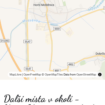
MapLibre
|
OpenFreeMap
© OpenMapTiles
Data from
OpenStreetMap
Další místa v okolí -