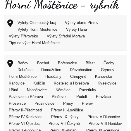
Horní Moštěnice - rybník
Výlety Olomoucký kraj
Výlety okres Přerov
Výlety Horní Moštěnice
Výlety Haná
Výlety Přerovsko
Výlety Střední Morava
Tipy na výlet Horní Moštěnice
Beňov
Bochoř
Bořenovice
Břest
Čechy
Dobrčice
Domaželice
Dřevohostice
Grymov
Horní Moštěnice
Hradčany
Chropyně
Kanovsko
Karlovice
Količín
Kostelec u Holešova
Kyselovice
Líšná
Nahošovice
Němčice
Pacetluky
Pavlovice u Přerova
Plešovec
Podolí
Pravčice
Prosenice
Prusinovice
Prusy
Přerov
Přerov II-Předmostí
Přerov III-Lověšice
Přerov IV-Kozlovice
Přerov IX-Lýsky
Přerov V-Dluhonice
Přerov VI-Újezdec
Přerov VII-Čekyně
Přerov VIII-Henčlov
Přerov X-Popovice
Přerov XI-Vinary
Přerov XII-Žeravice