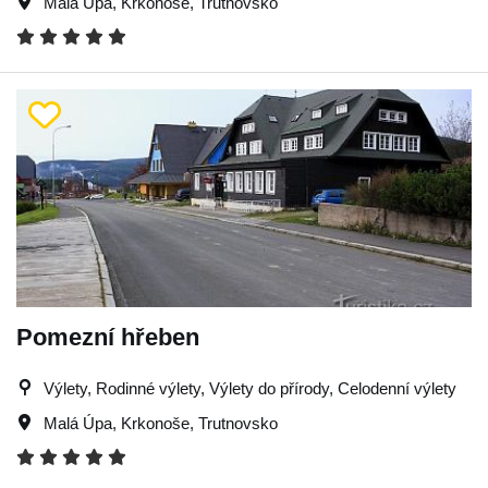
Malá Úpa
,
Krkonoše
,
Trutnovsko
Pomezní hřeben
Výlety, Rodinné výlety, Výlety do přírody, Celodenní výlety
Malá Úpa
,
Krkonoše
,
Trutnovsko