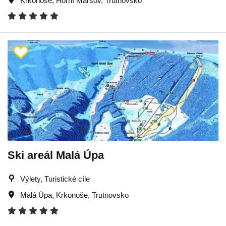
Krkonoše
,
Horní Maršov
,
Trutnovsko
Ski areál Malá Úpa
Výlety, Turistické cíle
Malá Úpa
,
Krkonoše
,
Trutnovsko