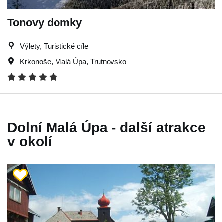
Tonovy domky
Výlety, Turistické cíle
Krkonoše
,
Malá Úpa
,
Trutnovsko
Dolní Malá Úpa - další atrakce
v okolí