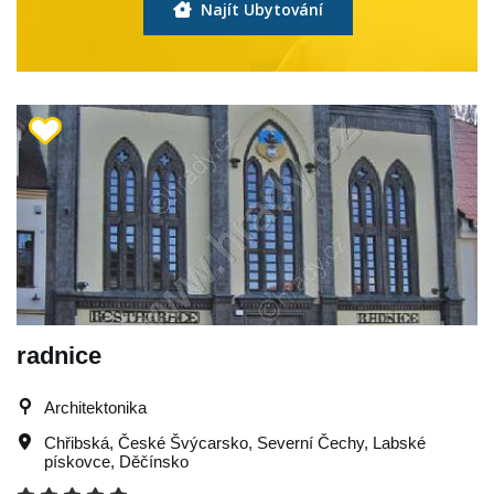
Najít Ubytování
radnice
Architektonika
Chřibská
,
České Švýcarsko
,
Severní Čechy
,
Labské
pískovce
,
Děčínsko