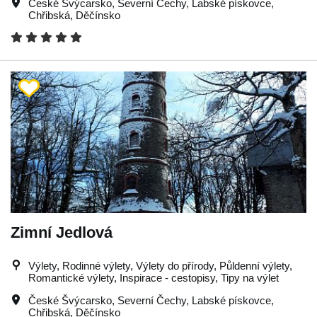
České Švýcarsko
,
Severní Čechy
,
Labské pískovce
,
Chřibská
,
Děčínsko
Zimní Jedlová
Výlety, Rodinné výlety, Výlety do přírody, Půldenní výlety,
Romantické výlety, Inspirace - cestopisy, Tipy na výlet
České Švýcarsko
,
Severní Čechy
,
Labské pískovce
,
Chřibská
,
Děčínsko