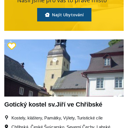
Našli jsme pro vás to pravé místo
Najít Ubytování
Gotický kostel sv.Jiří ve Chřibské
Kostely, kláštery, Památky, Výlety, Turistické cíle
Chřibská
,
České Švýcarsko
,
Severní Čechy
,
Labské