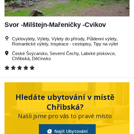
Svor -Milštejn-Mařeničky -Cvikov
Cyklovýlety, Výlety, Výlety do přírody, Půldenní výlety,
Romantické výlety, Inspirace - cestopisy, Tipy na výlet
České Švýcarsko
,
Severní Čechy
,
Labské pískovce
,
Chřibská
,
Děčínsko
Hledáte ubytování v místě
Chřibská?
Našli jsme pro vás to pravé místo
Najít Ubytování