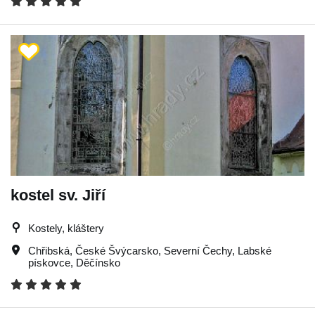
kostel sv. Jiří
Kostely, kláštery
Chřibská
,
České Švýcarsko
,
Severní Čechy
,
Labské
pískovce
,
Děčínsko