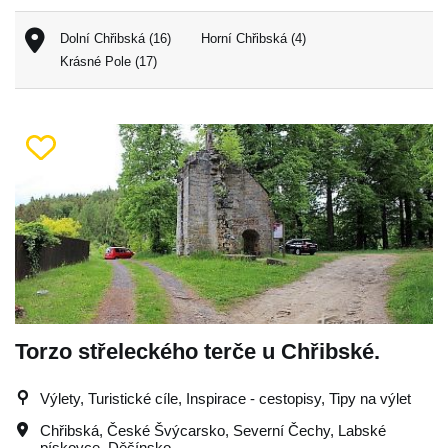
Dolní Chřibská (16)
Horní Chřibská (4)
Krásné Pole (17)
Torzo střeleckého terče u Chřibské.
Výlety, Turistické cíle, Inspirace - cestopisy, Tipy na výlet
Chřibská
,
České Švýcarsko
,
Severní Čechy
,
Labské
pískovce
,
Děčínsko