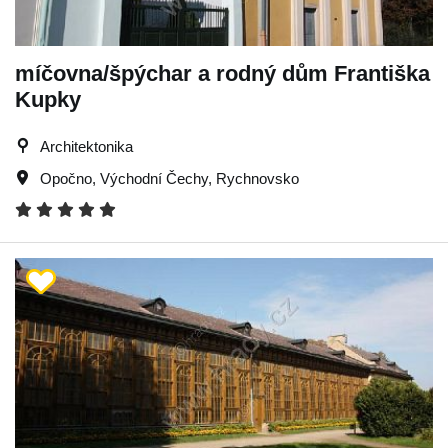
míčovna/špýchar a rodný dům Františka
Kupky
Architektonika
Opočno
,
Východní Čechy
,
Rychnovsko