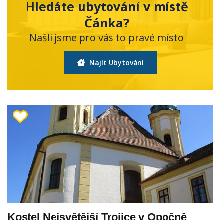
Hledáte ubytování v místě
Čánka?
Našli jsme pro vás to pravé místo
Najít Ubytování
Kostel Nejsvětější Trojice v Opočně