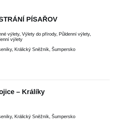
STRÁNÍ PÍSAŘOV
né výlety, Výlety do přírody, Půldenní výlety,
enní výlety
seníky
,
Králický Sněžník
,
Šumpersko
ojice – Králíky
seníky
,
Králický Sněžník
,
Šumpersko