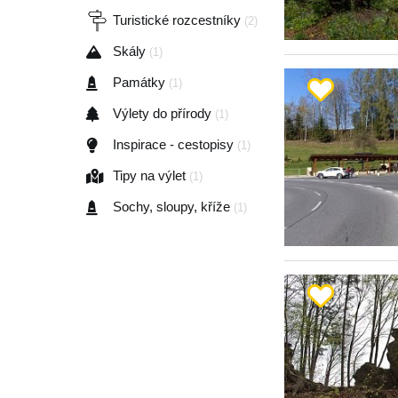
Turistické rozcestníky
(2)
Skály
(1)
Památky
(1)
Výlety do přírody
(1)
Inspirace - cestopisy
(1)
Tipy na výlet
(1)
Sochy, sloupy, kříže
(1)