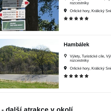
rozcestníky
Orlické hory
,
Králický Sn
Hambálek
Výlety, Turistické cíle, Vý
rozcestníky
Orlické hory
,
Králický Sn
- další atrakce v okolí