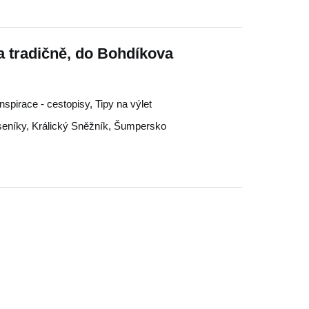
a tradičně, do Bohdíkova
Inspirace - cestopisy, Tipy na výlet
seníky
,
Králický Sněžník
,
Šumpersko