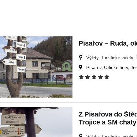
Písařov – Ruda, o
Výlety, Turistické výlety, 
Písařov
,
Orlické hory
,
Je
Z Písařova do Ště
Trojice a SM chaty
Výlety, Turistické výlety, 