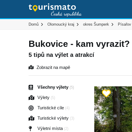
Domů
Olomoucký kraj
okres Šumperk
Písařov
Bukovice - kam vyrazit?
5 tipů na výlet a atrakcí
Zobrazit na mapě
Všechny výlety
(5)
Výlety
(5)
Turistické cíle
(4)
Turistické výlety
(3)
Výletní místa
(2)