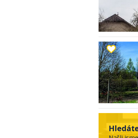
Hledáte
Našli jsm