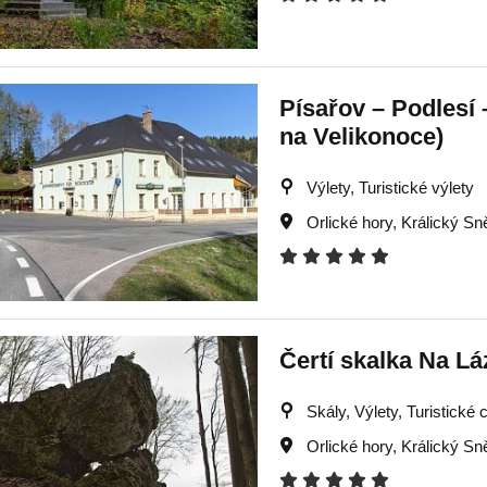
Písařov – Podlesí
na Velikonoce)
Výlety, Turistické výlety
Orlické hory
,
Králický Sn
Čertí skalka Na L
Skály, Výlety, Turistické c
Orlické hory
,
Králický Sn