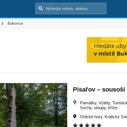
Bukovice
Hledáte uby
v místě Buk
Písařov – sousoší 
Památky, Výlety, Turistick
Sochy, sloupy, kříže
Orlické hory
,
Králický Sn