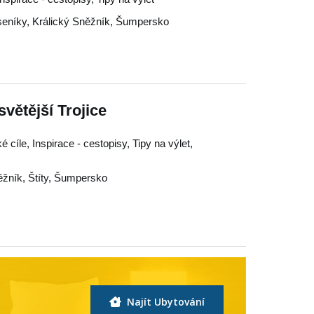
seníky
,
Králický Sněžník
,
Šumpersko
světější Trojice
é cíle, Inspirace - cestopisy, Tipy na výlet,
ěžník
,
Štíty
,
Šumpersko
Najít Ubytování