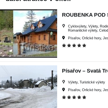
ROUBENKA POD 
Cyklovýlety, Výlety, Rodin
Romantické výlety, Celod
Písařov
,
Orlické hory
,
Je
Písařov – Svatá Tr
Výlety, Turistické výlety
Písařov
,
Orlické hory
,
Je