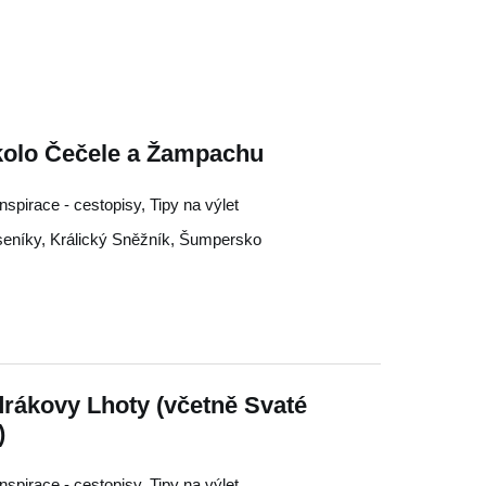
kolo Čečele a Žampachu
Inspirace - cestopisy, Tipy na výlet
seníky
,
Králický Sněžník
,
Šumpersko
drákovy Lhoty (včetně Svaté
)
Inspirace - cestopisy, Tipy na výlet