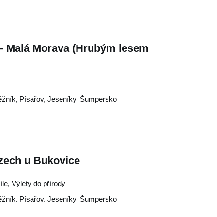
 – Malá Morava (Hrubým lesem
ěžník
,
Písařov
,
Jeseníky
,
Šumpersko
ázech u Bukovice
íle, Výlety do přírody
ěžník
,
Písařov
,
Jeseníky
,
Šumpersko