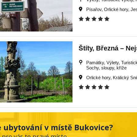
Písařov
,
Orlické hory
,
Je
Štíty, Březná – Nej
Památky, Výlety, Turistick
Sochy, sloupy, kříže
Orlické hory
,
Králický Sn
 ubytování v místě Bukovice?
e pro vás to pravé místo