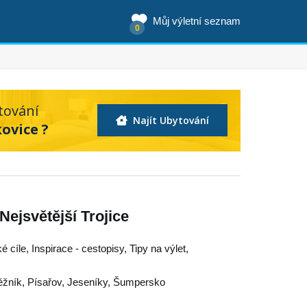
Můj výletní seznam
0
tování
Najít Ubytování
ovice ?
Nejsvětější Trojice
é cíle, Inspirace - cestopisy, Tipy na výlet,
ěžník
,
Písařov
,
Jeseníky
,
Šumpersko