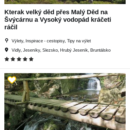
Kterak velký děd přes Malý Děd na
Švýcárnu a Vysoký vodopád kráčeti
ráčil
Výlety, Inspirace - cestopisy, Tipy na výlet
Vidly
,
Jeseníky
,
Slezsko
,
Hrubý Jeseník
,
Bruntálsko