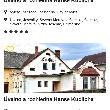
Úvalno a rozhledna Hanse Kudlicha
Výlety, Inspirace - cestopisy, Tipy na výlet
Úvalno
,
Jeseníky
,
Severní Morava a Slezsko
,
Slezsko
,
Severní Morava
,
Nízký Jeseník
,
Bruntálsko
Úvalno a rozhledna Hanse Kudlicha