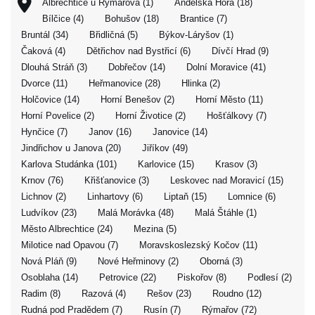
Albrechtice u Rýmařova (1)
Andělská Hora (18)
Bílčice (4)
Bohušov (18)
Brantice (7)
Bruntál (34)
Břidličná (5)
Býkov-Láryšov (1)
Čaková (4)
Dětřichov nad Bystřicí (6)
Dívčí Hrad (9)
Dlouhá Stráň (3)
Dobřečov (14)
Dolní Moravice (41)
Dvorce (11)
Heřmanovice (28)
Hlinka (2)
Holčovice (14)
Horní Benešov (2)
Horní Město (11)
Horní Povelice (2)
Horní Životice (2)
Hošťálkovy (7)
Hynčice (7)
Janov (16)
Janovice (14)
Jindřichov u Janova (20)
Jiříkov (49)
Karlova Studánka (101)
Karlovice (15)
Krasov (3)
Krnov (76)
Křišťanovice (3)
Leskovec nad Moravicí (15)
Lichnov (2)
Linhartovy (6)
Liptaň (15)
Lomnice (6)
Ludvíkov (23)
Malá Morávka (48)
Malá Štáhle (1)
Město Albrechtice (24)
Mezina (5)
Milotice nad Opavou (7)
Moravskoslezský Kočov (11)
Nová Pláň (9)
Nové Heřminovy (2)
Oborná (3)
Osoblaha (14)
Petrovice (22)
Piskořov (8)
Podlesí (2)
Radim (8)
Razová (4)
Rešov (23)
Roudno (12)
Rudná pod Pradědem (7)
Rusín (7)
Rýmařov (72)