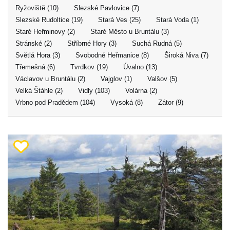
Ryžoviště (10)
Slezské Pavlovice (7)
Slezské Rudoltice (19)
Stará Ves (25)
Stará Voda (1)
Staré Heřminovy (2)
Staré Město u Bruntálu (3)
Stránské (2)
Stříbrné Hory (3)
Suchá Rudná (5)
Světlá Hora (3)
Svobodné Heřmanice (8)
Široká Niva (7)
Třemešná (6)
Tvrdkov (19)
Úvalno (13)
Václavov u Bruntálu (2)
Vajglov (1)
Valšov (5)
Velká Štáhle (2)
Vidly (103)
Volárna (2)
Vrbno pod Pradědem (104)
Vysoká (8)
Zátor (9)