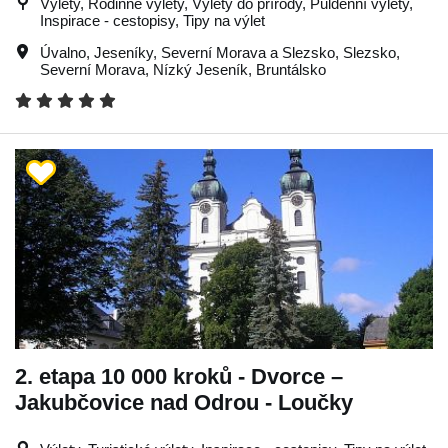
Výlety, Rodinné výlety, Výlety do přírody, Půldenní výlety,
Inspirace - cestopisy, Tipy na výlet
Úvalno
,
Jeseníky
,
Severní Morava a Slezsko
,
Slezsko
,
Severní Morava
,
Nízký Jeseník
,
Bruntálsko
2. etapa 10 000 kroků - Dvorce –
Jakubčovice nad Odrou - Loučky