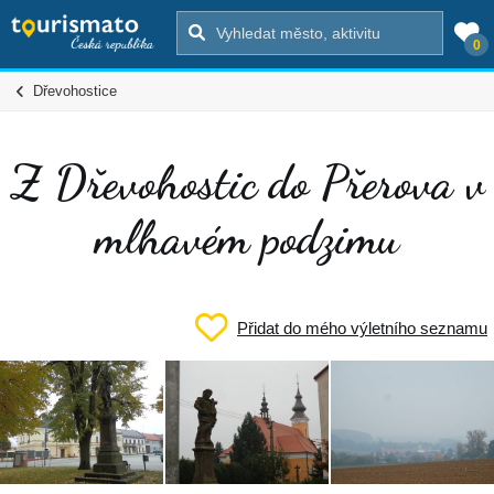
0
Dřevohostice
Z Dřevohostic do Přerova v
mlhavém podzimu
Přidat do mého výletního seznamu