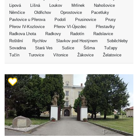
Lipová
Líšná
Loukov
Mrlínek
Nahošovice
Němčice
Oldřichov
Oprostovice
Pacetluky
Pavlovice u Přerova
Podolí
Prusinovice
Prusy
Přerov IV-Kozlovice
Přerov VI-Újezdec
Přestavlky
Radkova Lhota
Radkovy
Radotín
Radslavice
Roštění
Rychlov
Slavkov pod Hostýnem
Soběchleby
Sovadina
Stará Ves
Sušice
Šišma
Tučapy
Tučín
Turovice
Vítonice
Žákovice
Želatovice