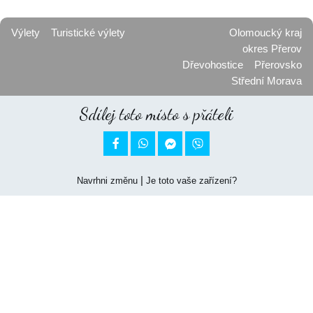
Výlety
Turistické výlety
Olomoucký kraj
okres Přerov
Dřevohostice
Přerovsko
Střední Morava
Sdílej toto místo s přáteli


|
Navrhni změnu
Je toto vaše zařízení?