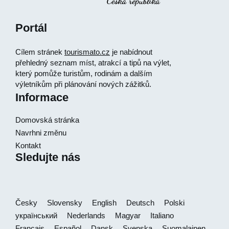
Portál
Cílem stránek
tourismato.cz
je nabídnout
přehledný seznam míst, atrakcí a tipů na výlet,
který pomůže turistům, rodinám a dalším
výletníkům při plánování nových zážitků.
Informace
Domovská stránka
Navrhni změnu
Kontakt
Sledujte nás
Česky
Slovensky
English
Deutsch
Polski
український
Nederlands
Magyar
Italiano
Français
Español
Dansk
Svenska
Suomalainen