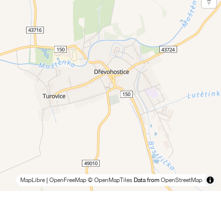
MapLibre
|
OpenFreeMap
© OpenMapTiles
Data from
OpenStreetMap