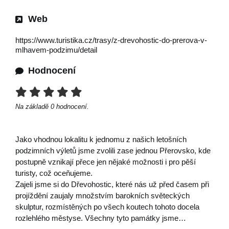
Web
https://www.turistika.cz/trasy/z-drevohostic-do-prerova-v-
mlhavem-podzimu/detail
Hodnocení
Na základě
0
hodnocení.
Jako vhodnou lokalitu k jednomu z našich letošních
podzimních výletů jsme zvolili zase jednou Přerovsko, kde
postupně vznikají přece jen nějaké možnosti i pro pěší
turisty, což oceňujeme.
Zajeli jsme si do Dřevohostic, které nás už před časem při
projíždění zaujaly množstvím barokních světeckých
skulptur, rozmístěných po všech koutech tohoto docela
rozlehlého městyse. Všechny tyto památky jsme…