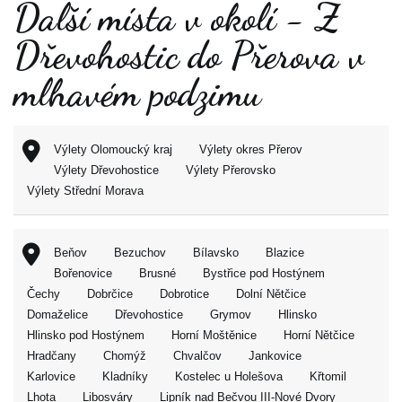
Další místa v okolí - Z
Dřevohostic do Přerova v
mlhavém podzimu
Výlety Olomoucký kraj
Výlety okres Přerov
Výlety Dřevohostice
Výlety Přerovsko
Výlety Střední Morava
Beňov
Bezuchov
Bílavsko
Blazice
Bořenovice
Brusné
Bystřice pod Hostýnem
Čechy
Dobrčice
Dobrotice
Dolní Nětčice
Domaželice
Dřevohostice
Grymov
Hlinsko
Hlinsko pod Hostýnem
Horní Moštěnice
Horní Nětčice
Hradčany
Chomýž
Chvalčov
Jankovice
Karlovice
Kladníky
Kostelec u Holešova
Křtomil
Lhota
Libosváry
Lipník nad Bečvou III-Nové Dvory