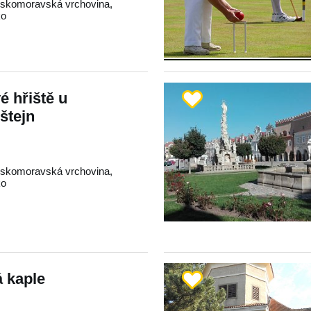
skomoravská vrchovina
,
ko
 hřiště u
štejn
skomoravská vrchovina
,
ko
 kaple