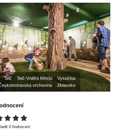
Telč
Telč-Vnitřní Město
Vysočina
Českomoravská vrchovina
Jihlavsko
odnocení
kladě
0
hodnocení.