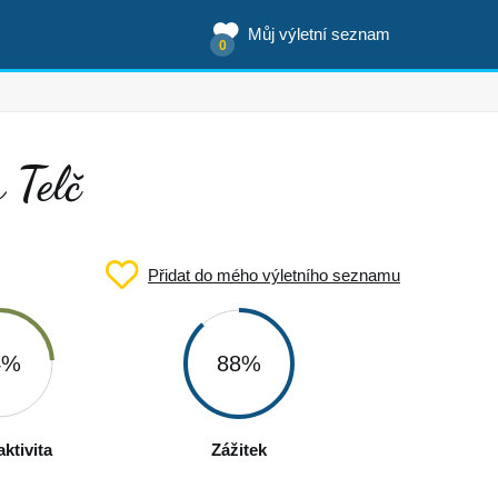
Můj výletní seznam
0
 Telč
Přidat do mého výletního seznamu
4%
88%
ktivita
Zážitek