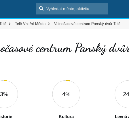
Telč
Telč-Vnitřní Město
Volnočasové centrum Panský dvůr Telč
očasové centrum Panský dvůr
3%
4%
2
istorie
Kultura
Levná a