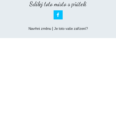
Sdílej toto místo s přáteli

|
Navrhni změnu
Je toto vaše zařízení?