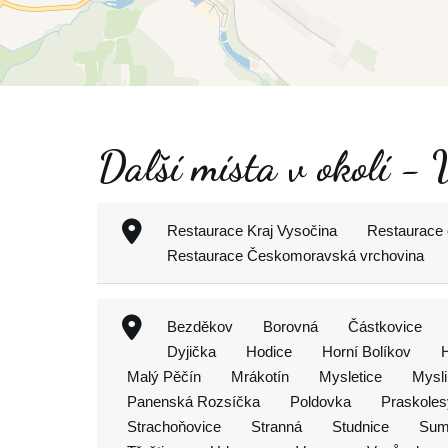
Další místa v okolí -
Restaurace Kraj Vysočina
Restaurace 
Restaurace Českomoravská vrchovina
Bezděkov
Borovná
Částkovice
Dyjička
Hodice
Horní Bolíkov
Malý Pěčín
Mrákotín
Mysletice
Mysli
Panenská Rozsíčka
Poldovka
Praskoles
Strachoňovice
Stranná
Studnice
Sum