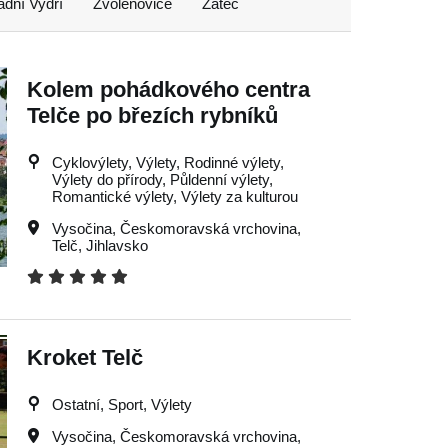
adní Vydří
Zvolenovice
Žatec
Kolem pohádkového centra
Telče po březích rybníků
Cyklovýlety, Výlety, Rodinné výlety,
Výlety do přírody, Půldenní výlety,
Romantické výlety, Výlety za kulturou
Vysočina
,
Českomoravská vrchovina
,
Telč
,
Jihlavsko
Kroket Telč
Ostatní, Sport, Výlety
Vysočina
,
Českomoravská vrchovina
,