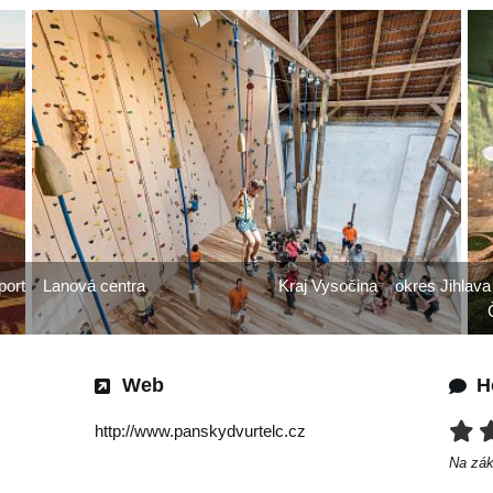
port
Lanová centra
Kraj Vysočina
okres Jihlava
Web
H
http://www.panskydvurtelc.cz
Na zá