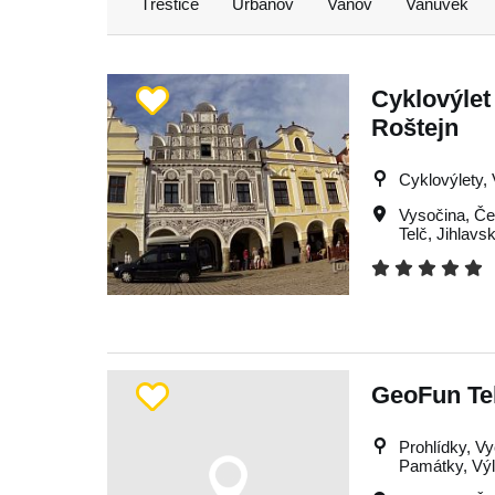
Třeštice
Urbanov
Vanov
Vanůvek
Cyklovýlet
Roštejn
Cyklovýlety, 
Vysočina
,
Če
Telč
,
Jihlavs
GeoFun Te
Prohlídky, Vy
Památky, Výl