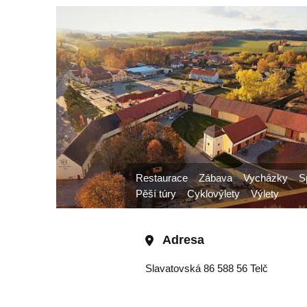
Restaurace
Zábava
Vycházky
S
Pěší túry
Cyklovýlety
Výlety
Adresa
Slavatovská 86 588 56 Telč