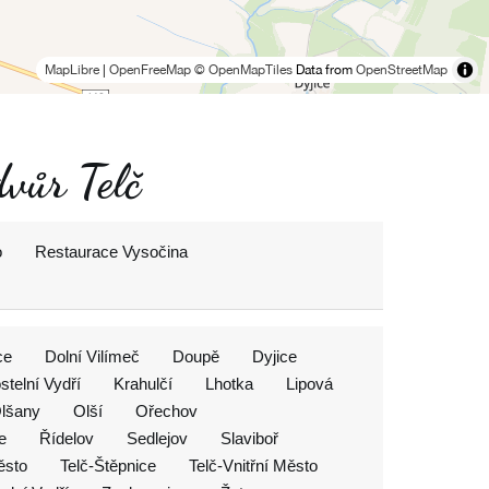
MapLibre
|
OpenFreeMap
© OpenMapTiles
Data from
OpenStreetMap
dvůr Telč
o
Restaurace Vysočina
ce
Dolní Vilímeč
Doupě
Dyjice
stelní Vydří
Krahulčí
Lhotka
Lipová
lšany
Olší
Ořechov
e
Řídelov
Sedlejov
Slaviboř
ěsto
Telč-Štěpnice
Telč-Vnitřní Město