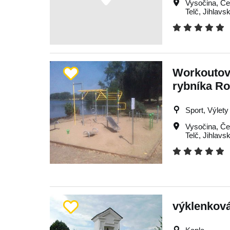
Vysočina
,
Če
Telč
,
Jihlavs
Workoutové
rybníka Ro
Sport, Výlety
Vysočina
,
Če
Telč
,
Jihlavs
výklenková