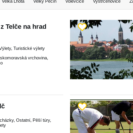
Velká Lhota
Velký Pěčín
Volevčice
Vystrčenovice
Z
 z Telče na hrad
Výlety, Turistické výlety
skomoravská vrchovina
,
ko
lč
cházky, Ostatní, Pěší túry,
ety