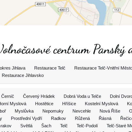
 Volnočasové centrum Panský 
okres Jihlava
Restaurace Telč
Restaurace Telč-Vnitřní Měst
Restaurace Jihlavsko
Černíč
Červený Hrádek
Dobrá Voda u Telče
Dolní Dvor
Horní Myslová
Hostětice
Hříšice
Kostelní Myslová
Ko
boř
Myslůvka
Nepomuky
Nevcehle
Nová Říše
O
y
Prostřední Vydří
Radkov
Růžená
Řásná
Řečic
rakov
Světlá
Šach
Telč
Telč-Podolí
Telč-Staré M