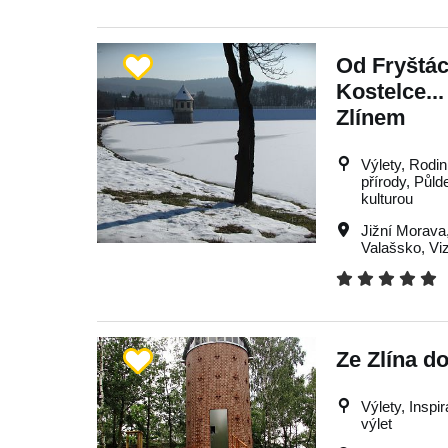
Od Fryštá
Kostelce...
Zlínem
Výlety, Rodin
přírody, Půld
kulturou
Jižní Morava
Valašsko
,
Vi
Ze Zlína d
Výlety, Inspi
výlet