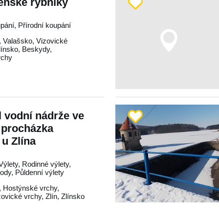
ženské rybníky
pání, Přírodní koupání
,
Valašsko
,
Vizovické
línsko
,
Beskydy
,
rchy
l vodní nádrže ve
 procházka
u Zlína
Výlety, Rodinné výlety,
rody, Půldenní výlety
,
Hostýnské vrchy
,
zovické vrchy
,
Zlín
,
Zlínsko