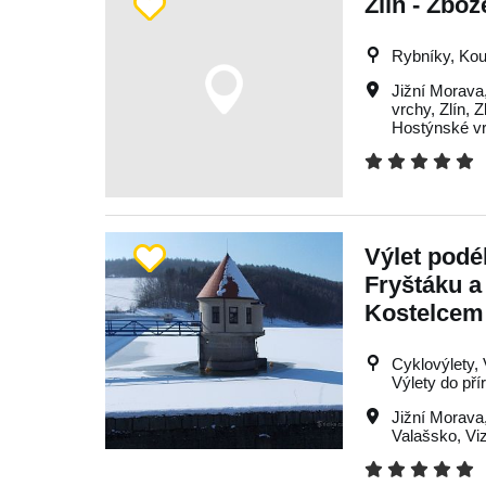
Zlín - Zbo
Rybníky, Kou
Jižní Morava
vrchy
,
Zlín
,
Z
Hostýnské v
Výlet podé
Fryštáku a
Kostelcem 
Cyklovýlety, 
Výlety do pří
Jižní Morava
Valašsko
,
Vi