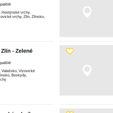
paliště
,
Hostýnské vrchy
,
zovické vrchy
,
Zlín
,
Zlínsko
,
Zlín - Zelené
paliště
,
Valašsko
,
Vizovické
línsko
,
Beskydy
,
rchy