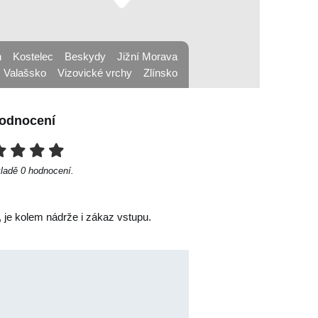
n
Kostelec
Beskydy
Jižní Morava
Valašsko
Vizovické vrchy
Zlínsko
odnocení
kladě
0
hodnocení.
 je kolem nádrže i zákaz vstupu.