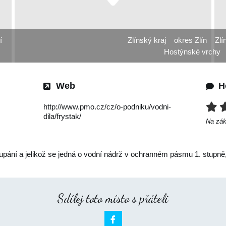
í
Zlínský kraj
okres Zlín
Zlí
Hostýnské vrchy
Web
H
http://www.pmo.cz/cz/o-podniku/vodni-
dila/frystak/
Na zá
upání a jelikož se jedná o vodní nádrž v ochranném pásmu 1. stupně,
Sdílej toto místo s přáteli
