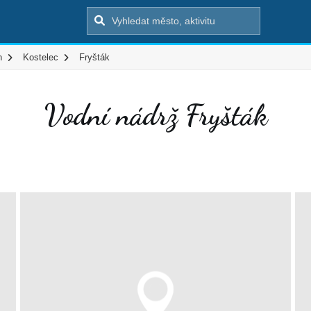
n
Kostelec
Fryšták
Vodní nádrž Fryšták