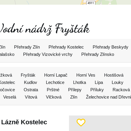
 Vodní nádrž Fryšták
lín
Přehrady Zlín
Přehrady Kostelec
Přehrady Beskydy
alašsko
Přehrady Vizovické vrchy
Přehrady Zlínsko
ržková
Fryšták
Horní Lapač
Horní Ves
Hostišová
Kostelec
Kudlov
Lechotice
Lhotka
Lípa
Louky
očovice
Ostrata
Prštné
Přílepy
Příluky
Racková
Veselá
Vítová
Vlčková
Zlín
Želechovice nad Dřevni
 Lázně Kostelec