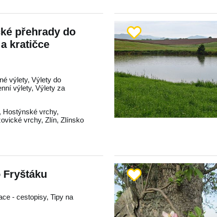
cké přehrady do
 a kratičce
né výlety, Výlety do
enní výlety, Výlety za
,
Hostýnské vrchy
,
zovické vrchy
,
Zlín
,
Zlínsko
o Fryštáku
race - cestopisy, Tipy na