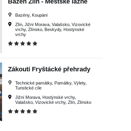
Bazén Zlín - Městské lázně
Bazény, Koupání
Zlín
,
Jižní Morava
,
Valašsko
,
Vizovické
vrchy
,
Zlínsko
,
Beskydy
,
Hostýnské
vrchy
Zákoutí Fryštácké přehrady
Technické památky, Památky, Výlety,
Turistické cíle
Jižní Morava
,
Hostýnské vrchy
,
Valašsko
,
Vizovické vrchy
,
Zlín
,
Zlínsko