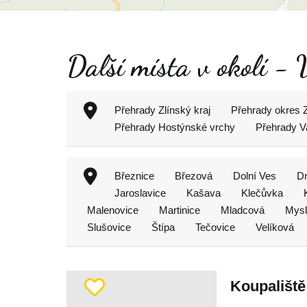
Další místa v okolí -
Přehrady Zlínský kraj
Přehrady okres Z
Přehrady Hostýnské vrchy
Přehrady V
Březnice
Březová
Dolní Ves
D
Jaroslavice
Kašava
Klečůvka
Malenovice
Martinice
Mladcová
Mysl
Slušovice
Štípa
Tečovice
Velíková
Koupaliště