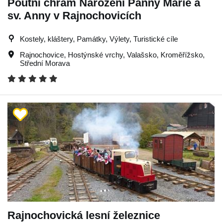
Poutní chrám Narození Panny Marie a
sv. Anny v Rajnochovicích
Kostely, kláštery, Památky, Výlety, Turistické cíle
Rajnochovice
,
Hostýnské vrchy
,
Valašsko
,
Kroměřížsko
,
Střední Morava
Rajnochovická lesní železnice