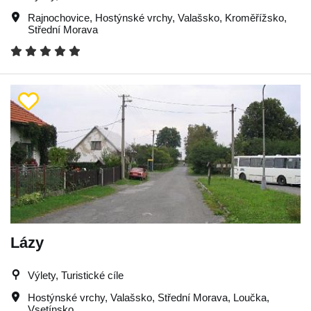
Rajnochovice
,
Hostýnské vrchy
,
Valašsko
,
Kroměřížsko
,
Střední Morava
Lázy
Výlety, Turistické cíle
Hostýnské vrchy
,
Valašsko
,
Střední Morava
,
Loučka
,
Vsetínsko