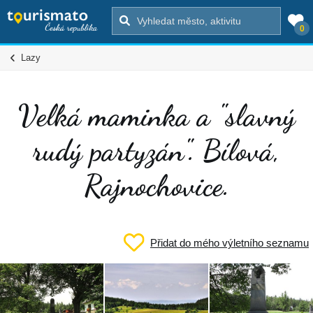
0
Lazy
Velká maminka a "slavný
rudý partyzán". Bílová,
Rajnochovice.
Přidat do mého výletního seznamu