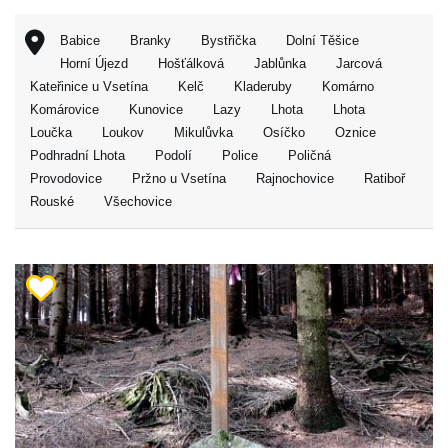
Babice
Branky
Bystřička
Dolní Těšice
Horní Újezd
Hošťálková
Jablůnka
Jarcová
Kateřinice u Vsetína
Kelč
Kladeruby
Komárno
Komárovice
Kunovice
Lazy
Lhota
Lhota
Loučka
Loukov
Mikulůvka
Osíčko
Oznice
Podhradní Lhota
Podolí
Police
Poličná
Provodovice
Pržno u Vsetína
Rajnochovice
Ratiboř
Rouské
Všechovice