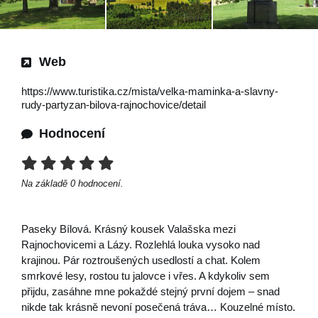
Web
https://www.turistika.cz/mista/velka-maminka-a-slavny-
rudy-partyzan-bilova-rajnochovice/detail
Hodnocení
Na základě
0
hodnocení.
Paseky Bílová. Krásný kousek Valašska mezi
Rajnochovicemi a Lázy. Rozlehlá louka vysoko nad
krajinou. Pár roztroušených usedlostí a chat. Kolem
smrkové lesy, rostou tu jalovce i vřes. A kdykoliv sem
přijdu, zasáhne mne pokaždé stejný první dojem – snad
nikde tak krásně nevoní posečená tráva… Kouzelné místo.