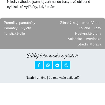
Nikoliv náhodou jsem jej zahrnul do trasy své oblíbené
cyklistické vyjížďky, když mám…
Pomníky, památníky
Zlínský kraj
okres Vsetín
Památky
Výlety
Loučka
Lazy
Turistické cíle
Hostýnské vrchy
Valašsko
Vsetínsko
Střední Morava
Sdílej toto místo s přáteli


|
Navrhni změnu
Je toto vaše zařízení?