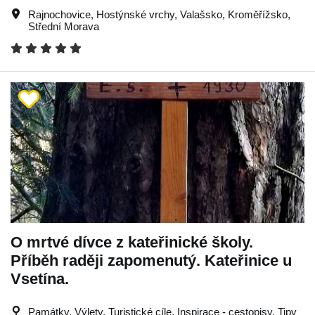
Rajnochovice
,
Hostýnské vrchy
,
Valašsko
,
Kroměřížsko
,
Střední Morava
O mrtvé dívce z kateřinické školy.
Příběh raději zapomenutý. Kateřinice u
Vsetína.
Památky, Výlety, Turistické cíle, Inspirace - cestopisy, Tipy